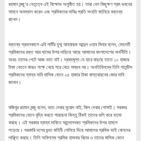
রহমান মন্জু’র নেতৃত্বে এই বিক্ষোভ অনুষ্ঠিত হয়। তারা বেশ কিছুক্ষণ শ্রম ভবনের
সামনে অবস্থান করেন এবং শ্রমিকদের দাবির প্রতি সংহতি জানিয়ে বক্তব্য
রাখেন।
বক্তব্য প্রদানকালে এবি পার্টির যুগ্ম আহবায়ক আব্দুল ওহাব মিনার বলেন, মেহনতী
শ্রমিকদের রক্ত আর ঘামের উপর দাড়িয়ে আছে আমাদের বাংলাদেশের অর্থনীতি।
অথচ তাদের পেটে আজ ভাত নাই। দ্রব্যমূল্য যে হারে বাড়ছে তাতে ১০ হাজার
টাকা বেতনে কারও পক্ষে খেয়ে পরে বেচে সম্ভব নয়। অনতিবিলম্বে তিনি গার্মেন্টস
শ্রমিকদের ন্যায্য দাবি মাসিক বেতন ২৫ হাজার টাকা বাস্তবায়নের জোর দাবি
জানান।
মজিবুর রহমান মন্জু বলেন, ভাত দেবার মুরোদ নাই, কিল দেবার গোসাই। সরকার
শ্রমিকদের বেতন বৃদ্ধি করতে পারছেনা কিন্তু ঠিকই তাদের গুলি করে হত্যা
করছে। এই সরকার ন্যায্য দাবিতে আন্দোলনরত শ্রমিকদের উপর হামলে
পড়েছে। সরকারি দলের গুন্ডা বাহিনী লেলিয়ে দিয়ে আমাদের শ্রমিক ভাই বোনদের
লাঞ্ছিত করছে। তিনি অবিলম্বে শ্রমিক হামলার বিচার ও তাদের মাসিক বেতন