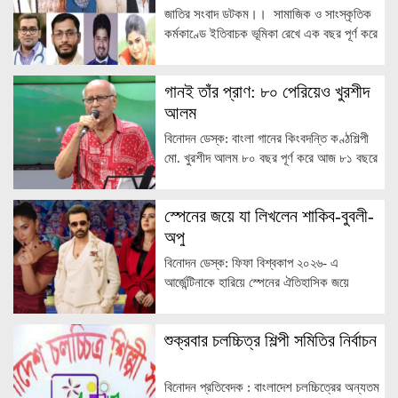
যুব সমাজ বর্তমানে মাদকের দিকে এগিয়ে যাচ্ছে।
জাতির সংবাদ ডটকম।। সামাজিক ও সাংস্কৃতিক
দেশকে মাদক থেকে মুক্ত করতে হলে সংস্কৃতির
কর্মকাণ্ডে ইতিবাচক ভূমিকা রেখে এক বছর পূর্ণ করে
শক্তিতে এগিয়ে […]
দ্বিতীয় বর্ষে পদার্পণ করতে যাচ্ছে অনুরাগ সামাজিক
সাংস্কৃতিক সংগঠন। এ উপলক্ষে আগামী ৭ আগস্ট
গানই তাঁর প্রাণ: ৮০ পেরিয়েও খুরশীদ
(শুক্রবার) বিকেল ৫টায় বাংলাদেশ শিল্পকলা
আলম
একাডেমির জাতীয় চিত্রশালা মিলনায়তনে বর্ণাঢ্য
প্রতিষ্ঠাবার্ষিকীর আয়োজন করা হয়েছে। অনুষ্ঠানে
বিনোদন ডেস্ক: বাংলা গানের কিংবদন্তি কণ্ঠশিল্পী
সংগঠনের প্রতিষ্ঠাতা সভাপতি রুবিনা আলমগীর-এর
মো. খুরশীদ আলম ৮০ বছর পূর্ণ করে আজ ৮১ বছরে
সভাপতিত্বে প্রধান অতিথি হিসেবে উপস্থিত থাকবেন
পদার্পণ করেছেন। বয়সের এই মাইলফলক স্পর্শ
ঢাকা […]
করেও প্রাণবন্ত উপস্থিতি, হাস্যোজ্জ্বল ব্যক্তিত্ব
স্পেনের জয়ে যা লিখলেন শাকিব-বুবলী-
এবং গানের প্রতি অমলিন ভালোবাসায় তিনি এখনো
অপু
সমান উজ্জ্বল। আজ খুরশীদ আলমের জন্মদিনে
চ্যানেল আইতে থাকছে বিশেষ আয়োজন। বিকেল
বিনোদন ডেস্ক: ফিফা বিশ্বকাপ ২০২৬- এ
৫টা ৪০ মিনিটে চ্যানেলটিতে প্রচারিত হবে
আর্জেন্টিনাকে হারিয়ে স্পেনের ঐতিহাসিক জয়ে
প্রামাণ্যচিত্র ‘হৃদয়ে কী […]
সারাবিশ্বের কোটি কোটি ফুটবল ভক্তের পাশাপাশি
মেতে উঠেছেন বাংলাদেশের শোবিজ তারকারাও। প্রিয়
শুক্রবার চলচ্চিত্র শিল্পী সমিতির নির্বাচন
দলের জয়ে সামাজিক যোগাযোগ মাধ্যমে প্রতিক্রিয়া
জানিয়েছেন ঢাকাই সিনেমার জনপ্রিয় তারকারা।
স্পেনের বিশ্বকাপ জয়ের পর সুপারস্টার শাকিব খান
বিনোদন প্রতিবেদক : বাংলাদেশ চলচ্চিত্রের অন্যতম