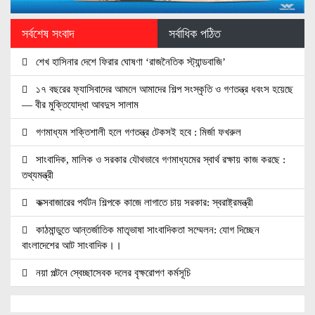
সর্বশেষ সংবাদ
সর্বাধিক পঠিত
শেখ হাসিনার দেশে ফিরার ঘোষণা ‘রাজনৈতিক স্ট্যান্ডবাজি’
১৭ বছরের ফ্যাসিবাদের আমলে আমাদের শিল্প সংস্কৃতি ও গণতন্ত্র ধবংস হয়েছে
— বীর মুক্তিযোদ্ধা আবদুস সালাম
গণমাধ্যম শক্তিশালী হলে গণতন্ত্র টেকসই হবে : মির্জা ফখরুল
সাংবাদিক, মালিক ও সরকার যৌথভাবে গণমাধ্যমের স্বার্থ রক্ষায় কাজ করছে :
তথ্যমন্ত্রী
কক্সবাজারের পর্যটন শিল্পকে কাজে লাগাতে চায় সরকার: স্বরাষ্ট্রমন্ত্রী
কাঠমান্ডুতে আন্তর্জাতিক মাতৃভাষা সাংবাদিকতা সম্মেলন: যোগ দিচ্ছেন
বাংলাদেশের আট সাংবাদিক।।
নয়া পল্টনে স্বেচ্ছাসেবক দলের বৃক্ষরোপণ কর্মসূচি
৭৫ মিলিয়ন পাউন্ডে আর্সেনালে যোগ দিচ্ছেন ব্রাজিল তারকা গুইমারেস