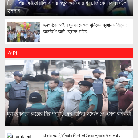
ডিএমপির কোতোয়ালি থানার নতুন অফিসার ইনচার্জ কে এম রবিউল
ইসলাম
জনগণকে আইনি সুরক্ষা দেওয়া পুলিশের প্রধান দায়িত্ব :
আইজিপি আলী হোসেন ফকির
জবস
ট্রাইব্যুনালে কঠোর নিরাপত্তা, ফের হাজির হচ্ছেন ১৩ সেনা কর্মকর্তা
ঢাকায় অস্ট্রেলিয়ার ভিসা কার্যক্রম পুনরায় শুরু করায়