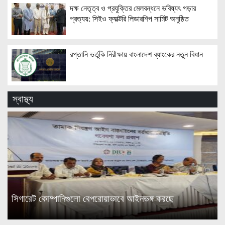
দক্ষ নেতৃত্ব ও প্রযুক্তির মেলবন্ধনে ভবিষ্যৎ গড়ার
প্রত্যয়: সিইও ফ্যাক্টরি লিডারশিপ সামিট অনুষ্ঠিত
রপ্তানি ভর্তুকি নিরীক্ষায় বাংলাদেশ ব্যাংকের নতুন বিধান
স্বাস্থ্য
সিগারেট কোম্পানিগুলো বেপরোয়াভাবে আইনভঙ্গ করছে