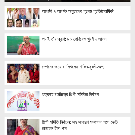
আগামী ৭ আগস্ট অনুরাগের প্রথম প্রতিষ্ঠাবার্ষিকী
গানই তাঁর প্রাণ: ৮০ পেরিয়েও খুরশীদ আলম
স্পেনের জয়ে যা লিখলেন শাকিব-বুবলী-অপু
শুক্রবার চলচ্চিত্র শিল্পী সমিতির নির্বাচন
শিল্পী সমিতি নির্বাচন: সহ-সাধারণ সম্পাদক পদে ভোট
চাইলেন রীনা খান