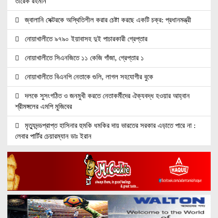
তারেক রহমান
জ্বালানি সেক্টরকে অস্থিতিশীল করার চেষ্টা করছে একটি চক্র: প্রধানমন্ত্রী
নোয়াখালীতে ৯৭৯০ ইয়াবাসহ দুই পাচারকারী গ্রেপ্তার
নোয়াখালীতে সিএনজিতে ১১ কেজি গাঁজা, গ্রেপ্তার ১
নোয়াখালীতে বিএনপি নেতাকে গুলি, লাগল সহযোগীর বুকে
দলকে সুসংগঠিত ও জনমুখী করতে নেতাকর্মীদের ঐক্যবদ্ধ হওয়ার আহ্বান
শ্রীমঙ্গলের এমপি মুজিবের
মৃত্যুদন্ডপ্রাপ্ত হাসিনার হুমকি ধমকির দায় ভারতের সরকার এড়াতে পারে না :
লেবার পার্টির চেয়ারম্যান ডাঃ ইরান
অ্যামাজন নতুন ডেটা সেন্টার গ্যাসভিত্তিক বিদ্যুৎকেন্দ্র নির্মাণে
জ্বালানি সংকট মোকাবিলায় সরকার সর্বোচ্চ চেষ্টা চালিয়ে যাচ্ছে: প্রধানমন্ত্রী
বাজার সিন্ডিকেট ও মজুতদারি করলেই কঠোর ব্যবস্থা: আইনমন্ত্রী
চিকিৎসক সমাবেশের উদ্বোধন করলেন প্রধানমন্ত্রী