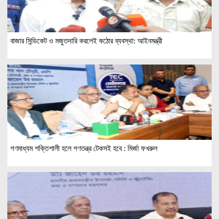
বাজার সিন্ডিকেট ও মজুতদারি করলেই কঠোর ব্যবস্থা: আইনমন্ত্রী
গণমাধ্যম শক্তিশালী হলে গণতন্ত্র টেকসই হবে : মির্জা ফখরুল