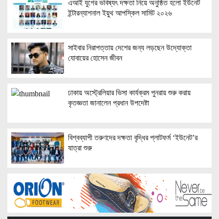
এআই যুগের ভবিষ্যৎ দক্ষতা নিয়ে অনুষ্ঠিত হলো ইউনেট
ইন্টারন্যাশনাল ইয়ুথ আপস্কিল সামিট ২০২৬
সাইবার নিরাপত্তায় দেশের জন্য লড়ছেন উদ্যোক্তা
যোবায়ের হোসেন জীবন
ঢাকায় অস্ট্রেলিয়ার ভিসা কার্যক্রম পুনরায় শুরু করায়
কৃতজ্ঞতা জানালেন প্রধান উপদেষ্টা
বিশ্বব্যাপী তরুণদের দক্ষতা বৃদ্ধির প্লাটফর্ম ‘ইউনেট’র
যাত্রা শুরু