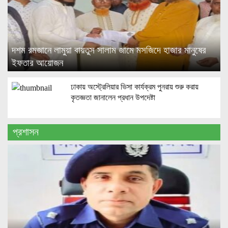
দশম রমজানে লামুয়া বায়তুস সালাম জামে মসজিদে হাজার মানুষের
ইফতার আয়োজন
ঢাকায় অস্ট্রেলিয়ার ভিসা কার্যক্রম পুনরায় শুরু করায়
কৃতজ্ঞতা জানালেন প্রধান উপদেষ্টা
প্রশাসন