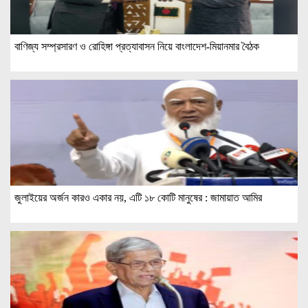
বাণিজ্য সম্প্রসারণ ও রোহিঙ্গা প্রত্যাবাসন নিয়ে বাংলাদেশ-মিয়ানমার বৈঠক
জুলাইয়ের অর্জন কারও একার নয়, এটি ১৮ কোটি মানুষের : জামায়াত আমির