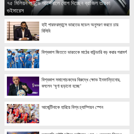
৭৫ মিলিয়ন পাউন্ডে আর্সেনালে যোগ দিচ্ছেন ব্রাজিল তারকা
গুইমারেস
হাই পারফরম্যান্সে ভারতের মডেল অনুসরণ করতে চায়
বিসিবি
বিশ্বকাপ জিততে ভারতকে মাঠের বাউন্ডারি বড় করার পরামর্শ
বিশ্বকাপ সমালোচকদের বিরুদ্ধে ক্ষোভ ইনফান্তিনোর,
বললেন ‘ঘৃণা ছড়ানো হচ্ছে’
আর্জেন্টিনাকে হারিয়ে বিশ্ব চ্যাম্পিয়ন স্পেন