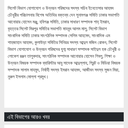
সিলেট বিভাগ যোগাযোগ ও উন্নয়ন পরিষদের সদস্য সচিব ইনেতেসার আহমদ
চৌধুরীর পরিচালনায় বিশেষ অতিথির বক্তব্য দেন সুনামগঞ্জ সমিতি ঢাকার সভাপতি
আনোয়ার হোসেন মঞ্জু, হবিগঞ্জ সমিতি, ঢাকার সাধারণ সম্পাদক শাহ্ ইমরান,
বৃহত্তর সিলেট মিরপুর সমিতির সভাপতি মাহবুব আলম মালু, সিলেট বিভাগ
সাংবাদিক সমিতি ঢাকার সাংগঠনিক সম্পাদক সেলিম আহমেদ, সাংবাদিক এম
শাহজাহান আহমদ, কুলাউড়া সমিতির সিনিয়র সদস্য আব্দুল মজিদ রোকন, সিলেট
বিভাগ যোগাযোগ ও উন্নয়ন পরিষদের যুগ্ম সাধারণ সম্পাদক সাইদুল হক চৌধুরী ও
লোকেশ রঞ্জন তালুকদার, সাংগঠনিক সম্পাদক আনোয়ার হোসেন শিবলু, শিক্ষা ও
উন্নয়ন বিষয়ক সম্পাদক ব্যারিস্টার আবু সাদেক আব্দুল্লাহ, প্রিন্ট ও মিডিয়া বিষয়ক
সম্পাদক সালাম মাহমুদ, নির্বাহী সদস্য ইমরান আহমদ, আজীবন সদস্য সুজন মিয়া,
নুরুল ইসলাম মোল্লা প্রমুখ।
এই বিভাগের আরও খবর