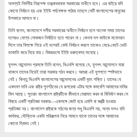
অবশ্যই নির্দলীয় নিরপেক্ষ তত্ত্বাবধায়ক সরকারের অধীনে হবে। এর বাইরে যদি
কোনো নির্বাচন হয় এবং ইইউ পর্যবেক্ষক পাঠায় তাহলে সেটি বাংলাদেশের মানুষের
উপকারে আসবে না।
তিনি বলেন, বাংলাদেশে দলীয় সরকারের অধীনে নির্বাচন হলে অনেক সময় তাদের
দলেরও যোগ্য লোকজন নির্বাচিত হতে পারেন না। কেননা দল কাউকে মনোনয়ন
দিলে তার বিপক্ষে গিয়ে ওই দলেরই কেউ নির্বাচন করলে তাকেও মেরে-কেটে ভোট
ডাকাতি করে নিয়ে যায়। বিষয়গুলো ইইউ গুরুত্বসহ শুনেছে।
যুগপৎ আন্দোলন প্রসঙ্গে তিনি বলেন, বিএনপি বলেছে যে, যুগপৎ আন্দোলনে যারা
থাকবে তাদের নিয়েই তারা সরকার গঠন করবে। আমরা এই যুগপতে স্পষ্টভাবে
নেই। কিন্তু বিএনপি বাংলাদেশের আন্দোলনের একটি বৃহৎ শক্তি। তাদের যে
একদফা দাবি এবং রাষ্ট্র পুনর্গঠনের যে রূপরেখা এটার সঙ্গে কমবেশি আমাদের দাবির
মিল আছে। সুতরাং বাংলাদেশ রাষ্ট্রটিকে কীভাবে মেরামত করব বা বিনির্মাণ করব সে
বিষয়ে একটি প্রতিজ্ঞা দরকার—একসঙ্গে জোট হয়ে এমপি বা মন্ত্রী হওয়ার
প্রতিজ্ঞা নয়। বাংলাদেশ রাষ্ট্রকে গঠনের জন্য শুধু বিএনপি নয়, অন্য দলও যদি
কার্যকর, যৌক্তিক একটা পরিকল্পনা নিয়ে সামনে থাকে তাদের সঙ্গে আমাদের
কোনো দ্বিমত নেই।