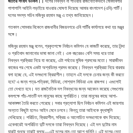
জাতির সংবাদ ডটকম।।
দলের নিবন্ধন না পাওয়ায় রাজনৈতিকভাবে মোকাবিলার
পাশাপাশি আইনি লড়াইয়ে যাওয়ার ঘোষণা দিয়েছে আমার বাংলাদেশ (এবি) পার্টি।
দলের সদস্য সচিব মজিবুর রহমান মঞ্জু এ তথ্য জানিয়েছেন।
গতকাল সোমবার বিকেলে রাজধানীর বিজয়নগরে এবি পার্টির কার্যালয়ে কথা হয় মঞ্জুর
সঙ্গে।
মজিবুর রহমান মঞ্জু বলেন, প্রকৃতপক্ষে নির্বাচন কমিশন যে কাজটি করেছে, তার নিন্দা
ও প্রতিবাদ জানানোর ভাষা জানা নেই। এক বছরেরও বেশি সময় ধরে তারা
নিবন্ধন প্রক্রিয়া নিয়ে যা করেছে, এটা পর্বতের মুষিক প্রসবের মতো। সারাজীবন
কাজের পর শেষে একটা অশ্বডিম্ব প্রসব করেছে। নিবন্ধন প্রক্রিয়া নিয়ে বারবার
বলা হচ্ছে যে, এই দলগুলো ক্রিয়াশীল। তাহলে এই দলকে চেনার জন্য কী করতে
হবে? এ জন্য পত্র-পত্রিকা, মিডিয়া, সোশ্যাল মিডিয়া এবং রাজপথ। এগুলোই
তো দেখতে হবে। যত রাজনৈতিক দল নিবন্ধনের জন্য আবেদন করেছে সেগুলোর
কমপক্ষে পাঁচ-সাতটি দল মানুষের কাছে সুপরিচিত। তারা মানুষের কাছে আশা-
আকাঙ্ক্ষা তৈরি করতে পেরেছে। সবার প্রত্যাশা ছিল নির্বাচন কমিশন এই জায়গায়
অন্তত কিছুটা হলেও আইন মেনে চলবে। কিন্তু তারা আইনকে বৃদ্ধাঙ্গুলি
দেখিয়েছে। পরিচিত, ক্রিয়াশীল, সক্রিয় ও আলোচিত দলগুলোকে বাদ দিয়েছে;
একেবারেই অপরিচিত দুটি দলকে তারা নিবন্ধন দিয়েছে। এই দল দুটোর নাম
যারাই শুনছে তারাই বলছে—এই দলের নাম তো আগে শুনিনি। এই দলের নেতা