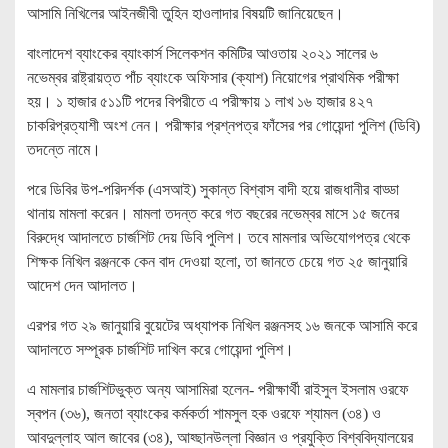
আসামি নিখিলের আইনজীবী তুহিন হাওলাদার বিষয়টি জানিয়েছেন।
বাংলাদেশ ব্যাংকের ব্যাংকার্স সিলেকশন কমিটির আওতায় ২০২১ সালের ৬
নভেম্বর রাষ্ট্রায়ত্ত পাঁচ ব্যাংকে অফিসার (ক্যাশ) নিয়োগের প্রাথমিক পরীক্ষা
হয়। ১ হাজার ৫১১টি পদের বিপরীতে এ পরীক্ষায় ১ লাখ ১৬ হাজার ৪২৭
চাকরিপ্রত্যাশী অংশ নেন। পরীক্ষার প্রশ্নপত্র ফাঁসের পর গোয়েন্দা পুলিশ (ডিবি)
তদন্তে নামে।
পরে ডিবির উপ-পরিদর্শক (এসআই) সুকান্ত বিশ্বাস বাদী হয়ে রাজধানীর বাড্ডা
থানায় মামলা করেন। মামলা তদন্ত করে গত বছরের নভেম্বর মাসে ১৫ জনের
বিরুদ্ধে আদালতে চার্জশিট দেয় ডিবি পুলিশ। তবে মামলার অভিযোগপত্র থেকে
শিক্ষক নিখিল রঞ্জনকে কেন বাদ দেওয়া হলো, তা জানতে চেয়ে গত ২৫ জানুয়ারি
আদেশ দেন আদালত।
এরপর গত ২৯ জানুয়ারি বুয়েটের অধ্যাপক নিখিল রঞ্জনসহ ১৬ জনকে আসামি করে
আদালতে সম্পূরক চার্জশিট দাখিল করে গোয়েন্দা পুলিশ।
এ মামলার চার্জশিটভুক্ত অন্য আসামিরা হলেন- পরীক্ষার্থী রাইসুল ইসলাম ওরফে
স্বপন (৩৬), জনতা ব্যাংকের কর্মকর্তা শামসুল হক ওরফে শ্যামল (৩৪) ও
আবদুল্লাহ আল জাবের (৩৪), আহ্ছানউল্লা বিজ্ঞান ও প্রযুক্তি বিশ্ববিদ্যালয়ের