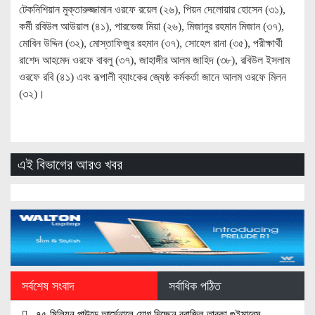
টেকনিশিয়ান মুক্তারুজ্জামান ওরফে রয়েল (২৬), পিয়ন দেলোয়ার হোসেন (৩১),
কর্মী রবিউল আউয়াল (৪১), পারভেজ মিয়া (২৬), মিজানুর রহমান মিজান (৩৭),
মোবিন উদ্দিন (৩২), মোস্তাফিজুর রহমান (৩৭), সোহেল রানা (৩৫), পরীক্ষার্থী
রাশেদ আহমেদ ওরফে বাবলু (৩৭), জাহাঙ্গীর আলম জাহিদ (৩৮), রবিউল ইসলাম
ওরফে রবি (৪১) এবং রূপালী ব্যাংকের জ্যেষ্ঠ কর্মকর্তা জানে আলম ওরফে মিলন
(৩২)।
এই বিভাগের আরও খবর
সর্বশেষ সংবাদ
সর্বাধিক পঠিত
৭৫ মিলিয়ন পাউন্ডে আর্সেনালে যোগ দিচ্ছেন ব্রাজিল তারকা গুইমারেস