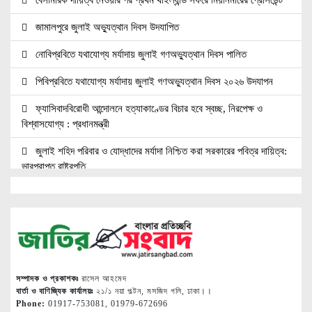
জামালপুরে জুলাই অভ্যুত্থান দিবস উদযাপিত
নোবিপ্রবিতে যথাযোগ্য মর্যাদায় জুলাই গণঅভ্যুত্থান দিবস পালিত
পিবিপ্রবিতে যথাযোগ্য মর্যাদায় জুলাই গণঅভ্যুত্থান দিবস ২০২৬ উদযাপন
ফ্যাসিবাদবিরোধী আন্দোলনে হত্যাকাণ্ডের বিচার হবে স্বচ্ছ, নিরপেক্ষ ও
বিশ্বাসযোগ্য : প্রধানমন্ত্রী
জুলাই শহিদ পরিবার ও যোদ্ধাদের মর্যাদা নিশ্চিত করা সরকারের পবিত্র দায়িত্ব:
ভারপ্রাপ্ত রাষ্ট্রপতি
জুলাই স্মৃতি জাদুঘরের দুয়ার খুলেছে, উদ্বোধন করলেন প্রধানমন্ত্রী
উচ্চশিক্ষার দ্বার খুলতে ‘ওভারসীজ এডুকেয়ার’ ও ‘এডু উইংস হাব’-এর নতুন
যাত্রা
জুলাই সনদ বাস্তবায়নের দাবিতে মনোহরগঞ্জে জামায়াতের গণমিছিল ও সমাবেশ
সম্পাদক ও প্রকাশকঃ
রাসেল আহমেদ
সাপাহারে তুচ্ছ ঘটনায় দম্পতি কে পিটিয়ে জখম
বার্তা ও বাণিজ্যিক কার্যালয়ঃ
২১/১ নয়া পল্টন, মসজিদ গলি, ঢাকা।।
Phone:
01917-753081, 01979-672696