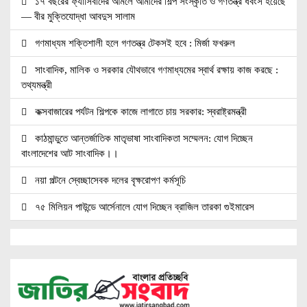
১৭ বছরের ফ্যাসিবাদের আমলে আমাদের শিল্প সংস্কৃতি ও গণতন্ত্র ধবংস হয়েছে
— বীর মুক্তিযোদ্ধা আবদুস সালাম
গণমাধ্যম শক্তিশালী হলে গণতন্ত্র টেকসই হবে : মির্জা ফখরুল
সাংবাদিক, মালিক ও সরকার যৌথভাবে গণমাধ্যমের স্বার্থ রক্ষায় কাজ করছে :
তথ্যমন্ত্রী
কক্সবাজারের পর্যটন শিল্পকে কাজে লাগাতে চায় সরকার: স্বরাষ্ট্রমন্ত্রী
কাঠমান্ডুতে আন্তর্জাতিক মাতৃভাষা সাংবাদিকতা সম্মেলন: যোগ দিচ্ছেন
বাংলাদেশের আট সাংবাদিক।।
নয়া পল্টনে স্বেচ্ছাসেবক দলের বৃক্ষরোপণ কর্মসূচি
৭৫ মিলিয়ন পাউন্ডে আর্সেনালে যোগ দিচ্ছেন ব্রাজিল তারকা গুইমারেস
জাতিসংঘে জুলাই গণঅভ্যুত্থান দিবস পালিত
বেসামরিক দায়িত্ব নেওয়ার পর প্রথম থাইল্যান্ড সফরে মিয়ানমারের প্রেসিডেন্ট
জামালপুরে জুলাই অভ্যুত্থান দিবস উদযাপিত