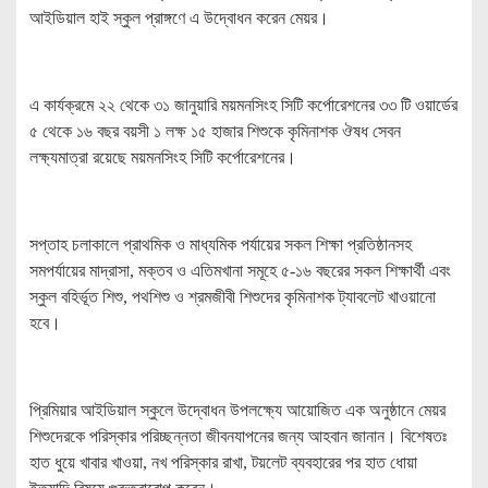
আইডিয়াল হাই স্কুল প্রাঙ্গণে এ উদ্বোধন করেন মেয়র।
এ কার্যক্রমে ২২ থেকে ৩১ জানুয়ারি ময়মনসিংহ সিটি কর্পোরেশনের ৩৩ টি ওয়ার্ডের
৫ থেকে ১৬ বছর বয়সী ১ লক্ষ ১৫ হাজার শিশুকে কৃমিনাশক ঔষধ সেবন
লক্ষ্যমাত্রা রয়েছে ময়মনসিংহ সিটি কর্পোরেশনের।
সপ্তাহ চলাকালে প্রাথমিক ও মাধ্যমিক পর্যায়ের সকল শিক্ষা প্রতিষ্ঠানসহ
সমপর্যায়ের মাদ্রাসা, মক্তব ও এতিমখানা সমূহে ৫-১৬ বছরের সকল শিক্ষার্থী এবং
স্কুল বহির্ভূত শিশু, পথশিশু ও শ্রমজীবী শিশুদের কৃমিনাশক ট্যাবলেট খাওয়ানো
হবে।
প্রিমিয়ার আইডিয়াল স্কুলে উদ্বোধন উপলক্ষ্যে আয়োজিত এক অনুষ্ঠানে মেয়র
শিশুদেরকে পরিস্কার পরিচ্ছন্নতা জীবনযাপনের জন্য আহবান জানান। বিশেষতঃ
হাত ধুয়ে খাবার খাওয়া, নখ পরিস্কার রাখা, টয়লেট ব্যবহারের পর হাত ধোয়া