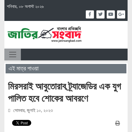
শনিবার, ০৮ অগাস্ট ২০২৬
এই মাত্র পাওয়া
মিরসরাই আবুতোরাব ট্র্যাজেডির এক যুগ
পালিত হবে শোকের আবরণে
সোমবার, জুলাই ১০, ২০২৩