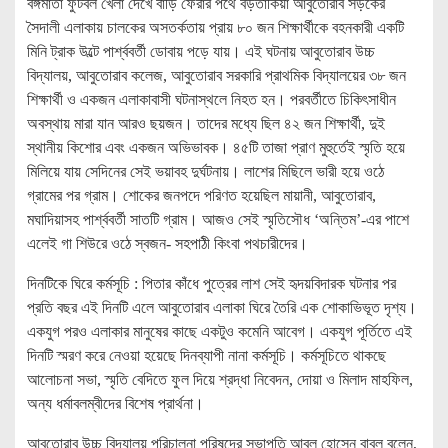
বঙ্গমাতা ফুটবল খেলা দেখে বাড়ি ফেরার পথে বড়তাকিয়া আবুতোরাব সড়কের
সৈদালী এলাকায় চালকের অসতর্কতায় প্রায় ৮০ জন শিক্ষার্থীকে বহনকারী একটি
মিনি ট্রাক উল্টে পার্শ্ববর্তী ডোবায় পড়ে যায়। এই ঘটনায় আবুতোরাব উচ্চ
বিদ্যালয়, আবুতোরাব কলেজ, আবুতোরাব সরকারি প্রাথমিক বিদ্যালয়ের ৩৮ জন
শিক্ষার্থী ও একজন এলাকাবাসী ঘটনাস্থলে নিহত হন। পরবর্তীতে চিকিৎসাধীন
অবস্থায় মারা যান আরও ছয়জন। তাদের মধ্যে ছিল ৪২ জন শিক্ষার্থী, দুই
স্থানীয় কিশোর এবং একজন অভিভাবক। ৪৫টি তাজা প্রাণ মুহুর্তেই স্মৃতি হয়ে
মিলিয়ে যায় সেদিনের সেই ভয়াবহ দুর্ঘটনায়। লাশের মিছিলে ভারী হয়ে ওঠে
গ্রামের পর গ্রাম। শোকের জনপদে পরিণত হয়েছিল মায়ানী, আবুতোরাব,
মঘাদিয়াসহ পার্শ্ববর্তী সাতটি গ্রাম। আজও সেই স্মৃতিসৌধ ‘অন্তিম’-এর পাশে
এলেই গা শিউরে ওঠে স্বজন- সহপাঠী কিংবা পথচারীদের।
দিনটিকে ঘিরে কর্মসূচি : পিতার কাঁধে পুত্রের লাশ সেই হৃদয়বিদারক ঘটনার পর
প্রতি বছর এই দিনটি এলে আবুতোরাব এলাকা ঘিরে তৈরি এক শোকাভিভূত দৃশ্য।
একযুগ পরও এলাকার মানুষের কাছে একটুও কমেনি আবেগ। একযুগ পূর্তিতে এই
দিনটি স্মরণ করে নেওয়া হয়েছে দিনব্যাপী নানা কর্মসূচি। কর্মসূচিতে থাকছে
আলোচনা সভা, স্মৃতি বেদিতে ফুল দিয়ে শ্রদ্ধা নিবেদন, দোয়া ও মিলাদ মাহফিল,
অন্য ধর্মাবলম্বীদের বিশেষ প্রার্থনা।
আবুতোরাব উচ্চ বিদ্যালয় পরিচালনা পরিষদের সভাপতি আবুল হোসেন বাবুল বলেন,