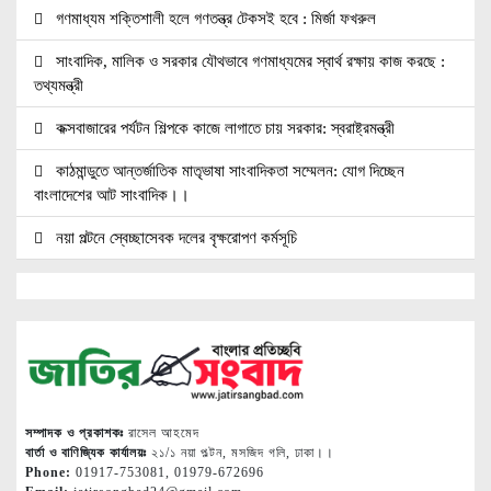
গণমাধ্যম শক্তিশালী হলে গণতন্ত্র টেকসই হবে : মির্জা ফখরুল
সাংবাদিক, মালিক ও সরকার যৌথভাবে গণমাধ্যমের স্বার্থ রক্ষায় কাজ করছে :
তথ্যমন্ত্রী
কক্সবাজারের পর্যটন শিল্পকে কাজে লাগাতে চায় সরকার: স্বরাষ্ট্রমন্ত্রী
কাঠমান্ডুতে আন্তর্জাতিক মাতৃভাষা সাংবাদিকতা সম্মেলন: যোগ দিচ্ছেন
বাংলাদেশের আট সাংবাদিক।।
নয়া পল্টনে স্বেচ্ছাসেবক দলের বৃক্ষরোপণ কর্মসূচি
৭৫ মিলিয়ন পাউন্ডে আর্সেনালে যোগ দিচ্ছেন ব্রাজিল তারকা গুইমারেস
জাতিসংঘে জুলাই গণঅভ্যুত্থান দিবস পালিত
বেসামরিক দায়িত্ব নেওয়ার পর প্রথম থাইল্যান্ড সফরে মিয়ানমারের প্রেসিডেন্ট
জামালপুরে জুলাই অভ্যুত্থান দিবস উদযাপিত
সম্পাদক ও প্রকাশকঃ
রাসেল আহমেদ
নোবিপ্রবিতে যথাযোগ্য মর্যাদায় জুলাই গণঅভ্যুত্থান দিবস পালিত
বার্তা ও বাণিজ্যিক কার্যালয়ঃ
২১/১ নয়া পল্টন, মসজিদ গলি, ঢাকা।।
Phone:
01917-753081, 01979-672696