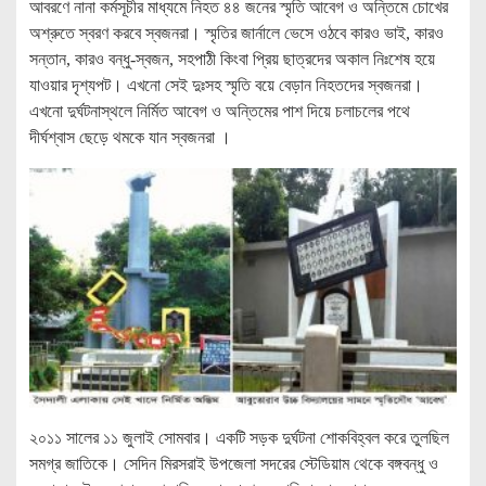
আবরণে নানা কর্মসূচীর মাধ্যমে নিহত ৪৪ জনের স্মৃতি আবেগ ও অন্তিমে চোখের
অশ্রুতে স্বরণ করবে স্বজনরা। স্মৃতির জার্নালে ভেসে ওঠবে কারও ভাই, কারও
সন্তান, কারও বন্ধু-স্বজন, সহপাঠী কিংবা প্রিয় ছাত্রদের অকাল নিঃশেষ হয়ে
যাওয়ার দৃশ্যপট। এখনো সেই দুঃসহ স্মৃতি বয়ে বেড়ান নিহতদের স্বজনরা।
এখনো দুর্ঘটনাস্থলে নির্মিত আবেগ ও অন্তিমের পাশ দিয়ে চলাচলের পথে
দীর্ঘশ্বাস ছেড়ে থমকে যান স্বজনরা ।
২০১১ সালের ১১ জুলাই সোমবার। একটি সড়ক দুর্ঘটনা শোকবিহ্বল করে তুলছিল
সমগ্র জাতিকে। সেদিন মিরসরাই উপজেলা সদরের স্টেডিয়াম থেকে বঙ্গবন্ধু ও