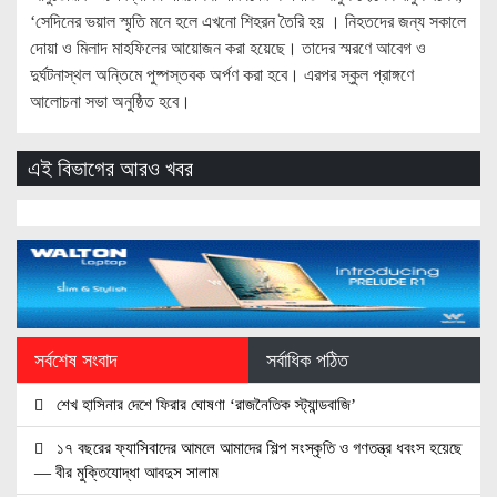
‘সেদিনের ভয়াল স্মৃতি মনে হলে এখনো শিহরন তৈরি হয় । নিহতদের জন্য সকালে
দোয়া ও মিলাদ মাহফিলের আয়োজন করা হয়েছে। তাদের স্মরণে আবেগ ও
দুর্ঘটনাস্থল অন্তিমে পুষ্পস্তবক অর্পণ করা হবে। এরপর স্কুল প্রাঙ্গণে
আলোচনা সভা অনুষ্ঠিত হবে।
এই বিভাগের আরও খবর
সর্বশেষ সংবাদ
সর্বাধিক পঠিত
শেখ হাসিনার দেশে ফিরার ঘোষণা ‘রাজনৈতিক স্ট্যান্ডবাজি’
১৭ বছরের ফ্যাসিবাদের আমলে আমাদের শিল্প সংস্কৃতি ও গণতন্ত্র ধবংস হয়েছে
— বীর মুক্তিযোদ্ধা আবদুস সালাম