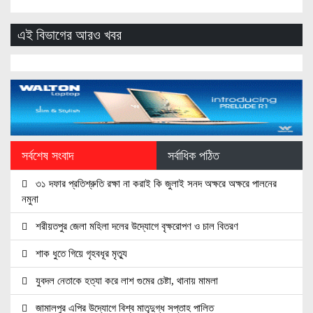
এই বিভাগের আরও খবর
সর্বশেষ সংবাদ
সর্বাধিক পঠিত
৩১ দফার প্রতিশ্রুতি রক্ষা না করাই কি জুলাই সনদ অক্ষরে অক্ষরে পালনের
নমুনা
শরীয়তপুর জেলা মহিলা দলের উদ্যোগে বৃক্ষরোপণ ও চাল বিতরণ
শাক ধুতে গিয়ে গৃহবধূর মৃত্যু
যুবদল নেতাকে হত্যা করে লাশ গুমের চেষ্টা, থানায় মামলা
জামালপুর এপির উদ্যোগে বিশ্ব মাতৃদুগ্ধ সপ্তাহ পালিত