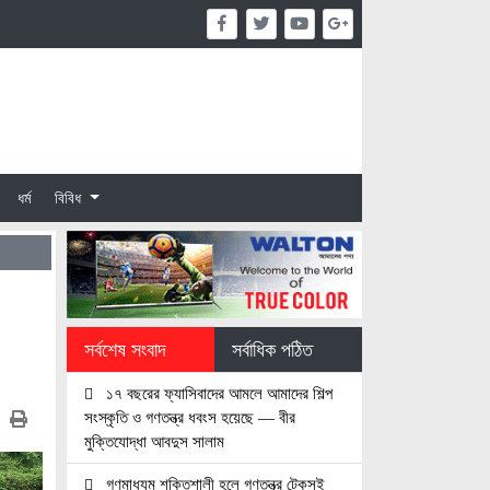
ধর্ম
বিবিধ
সর্বশেষ সংবাদ
সর্বাধিক পঠিত
১৭ বছরের ফ্যাসিবাদের আমলে আমাদের শিল্প
সংস্কৃতি ও গণতন্ত্র ধবংস হয়েছে — বীর
মুক্তিযোদ্ধা আবদুস সালাম
গণমাধ্যম শক্তিশালী হলে গণতন্ত্র টেকসই