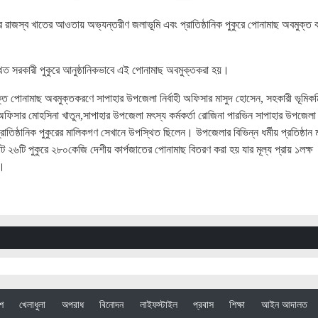
রাজস্ব খাতের আওতায় অভ্যন্তরীণ জলাভূমি এবং প্রাতিষ্ঠানিক পুকুরে পোনামাছ অবমুক্ত 
িত সরকারী পুকুরে আনুষ্ঠানিকভাবে এই পোনামাছ অবমুক্তকরা হয়।
োনামাছ অবমুক্তকরণে সাপাহার উপজেলা নির্বাহী অফিসার মাসুদ হোসেন, সহকারী ভূমিকম
অফিসার মোহসিনা খাতুন,সাপাহার উপজেলা মৎস্য কর্মকর্তা রোজিনা পারভিন সাপাহার উপজেলা
্রাতিষ্ঠানিক পুকুরের মালিকগণ সেখানে উপস্থিত ছিলেন। উপজেলার বিভিন্ন ধর্মীয় প্রতিষ্ঠান
মোট ২৬টি পুকুরে ২৮০কেজি দেশীয় কার্পজাতের পোনামাছ বিতরণ করা হয় যার মূল্য প্রায় ১লক্ষ
ন।
েশ
খেলাধুলা
অপরাধ
বিনোদন
লাইফস্টাইল
প্রবাস
শিক্ষা
আইন আদালত