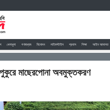
েশ
খেলাধুলা
গণমাধ্যম
বিনোদন
লাইফস্টাইল
প্রবাস
শিক্ষা
আইন আদালত
স পুকুরে মাছেরপোনা অবমুক্তকরণ