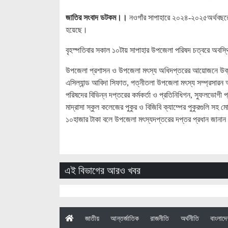
জাতির সংবাদ ডটকম।।
নওগাঁর সাপাহারে ২০২৪-২০২৫অর্থবছরে 
হয়েছে।
বৃহস্পতিবার সকাল ১০টায় সাপাহার উপজেলা পরিষদ চত্বরে অবস্থ
উপজেলা প্রশাসন ও উপজেলা মৎস্য অধিদপ্তরের আয়োজনে উক্ত প
এসিল্যান্ড আবিদা সিফাত, পত্নীতলা উপজেলা মৎস্য সম্প্রসারন 
পরিষদের বিভিন্ন দপ্তরের কর্মকর্তা ও প্রতিনিধিগন, সুফলভোগী প
মাদ্রাসা স্কুল কলেজের পুকুর ও বিজিবি ক্যাম্পের পুকুরগুলি সহ 
১০হাজার টাকা বলে উপজেলা মৎস্যদপ্তরের দপ্তর প্রধান জানা
এই বিভাগের আরও খবর
(current)
জাতীয়
আন্তর্জাতিক
রাজনীতি
অর্থনীতি
বাংলাদ