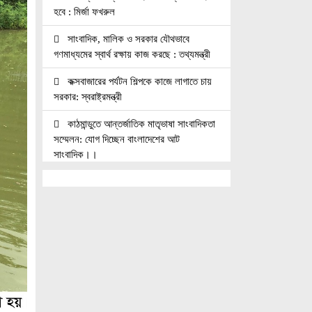
হবে : মির্জা ফখরুল
সাংবাদিক, মালিক ও সরকার যৌথভাবে
গণমাধ্যমের স্বার্থ রক্ষায় কাজ করছে : তথ্যমন্ত্রী
কক্সবাজারের পর্যটন শিল্পকে কাজে লাগাতে চায়
সরকার: স্বরাষ্ট্রমন্ত্রী
কাঠমান্ডুতে আন্তর্জাতিক মাতৃভাষা সাংবাদিকতা
সম্মেলন: যোগ দিচ্ছেন বাংলাদেশের আট
সাংবাদিক।।
নয়া পল্টনে স্বেচ্ছাসেবক দলের বৃক্ষরোপণ
কর্মসূচি
৭৫ মিলিয়ন পাউন্ডে আর্সেনালে যোগ দিচ্ছেন
ব্রাজিল তারকা গুইমারেস
জাতিসংঘে জুলাই গণঅভ্যুত্থান দিবস পালিত
বেসামরিক দায়িত্ব নেওয়ার পর প্রথম থাইল্যান্ড
সফরে মিয়ানমারের প্রেসিডেন্ট