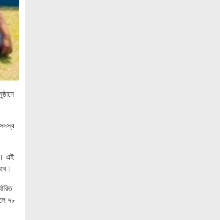
বাজার সিন্ডিকেট ও মজুতদারি করলেই কঠোর
ব্যবস্থা: আইনমন্ত্রী
চিকিৎসক সমাবেশের উদ্বোধন করলেন
প্রধানমন্ত্রী
ইসলাম প্রতিষ্ঠিত হলেই সমাজ ও রাষ্ট্রের সব
সমস্যার সমাধান হবে: ইসলামী সমাজ
ষ্ঠানে
শেখ হাসিনার দেশে ফিরার ঘোষণা ‘রাজনৈতিক
স্ট্যান্ডবাজি’
 সদস্য
১৭ বছরের ফ্যাসিবাদের আমলে আমাদের শিল্প
সংস্কৃতি ও গণতন্ত্র ধবংস হয়েছে — বীর
মুক্তিযোদ্ধা আবদুস সালাম
র। এই
গণমাধ্যম শক্তিশালী হলে গণতন্ত্র টেকসই
ঠবে।
হবে : মির্জা ফখরুল
ধারিত
সাংবাদিক, মালিক ও সরকার যৌথভাবে
বলে ৭৮
গণমাধ্যমের স্বার্থ রক্ষায় কাজ করছে : তথ্যমন্ত্রী