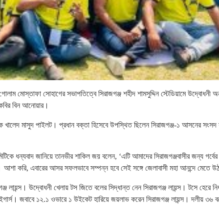
োলাম মোস্তাফা সোহাগের সভাপতিত্বে সিরাজগঞ্জ শহীদ শামসুদ্দিন স্টেডিয়ামে উদ্বোধনী অনু
ব কবির বিন আনোয়ার।
নায়ক খালেদ মাসুদ পাইলট। প্রধান বক্তা হিসেবে উপস্থিত ছিলেন সিরাজগঞ্জ-১ আসনের সংসদ
িকে ধন্যবাদ জানিয়ে তানভীর শাকিল জয় বলেন, ‘এটি আমাদের সিরাজগঞ্জবাসীর জন্য গর্বে
। আশা করি, এবারের আসর সফলভাবে সম্পন্ন হবে সেই সঙ্গে জেলাবাসী মহা আনন্দে মেতে উ
্জ লায়ন্স। উদ্বোধনী খেলায় টস জিতে বলের সিদ্ধান্ত নেন সিরাজগঞ্জ লায়ন্স। টসে হেরে নির্
টাইগার্স। জবাবে ১২.১ ওভারে ১ উইকেট হারিয়ে জয়লাভ করেন সিরাজগঞ্জ লায়ন্স। দলীয় ৩৬ 