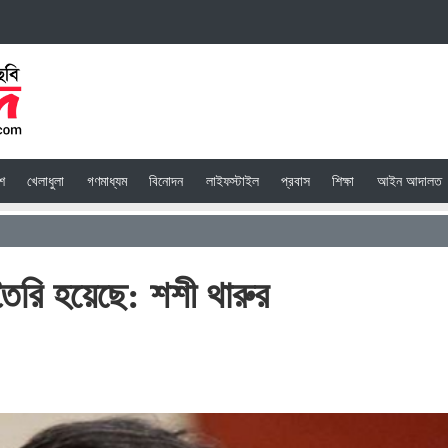
েশ
খেলাধুলা
গণমাধ্যম
বিনোদন
লাইফস্টাইল
প্রবাস
শিক্ষা
আইন আদালত
তৈরি হয়েছে: শশী থারুর