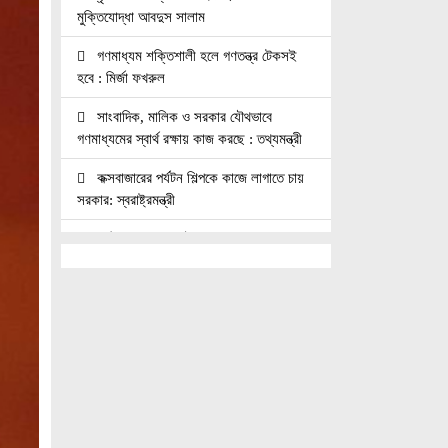
মুক্তিযোদ্ধা আবদুস সালাম
গণমাধ্যম শক্তিশালী হলে গণতন্ত্র টেকসই
হবে : মির্জা ফখরুল
সাংবাদিক, মালিক ও সরকার যৌথভাবে
গণমাধ্যমের স্বার্থ রক্ষায় কাজ করছে : তথ্যমন্ত্রী
কক্সবাজারের পর্যটন শিল্পকে কাজে লাগাতে চায়
সরকার: স্বরাষ্ট্রমন্ত্রী
কাঠমান্ডুতে আন্তর্জাতিক মাতৃভাষা সাংবাদিকতা
সম্মেলন: যোগ দিচ্ছেন বাংলাদেশের আট
সাংবাদিক।।
নয়া পল্টনে স্বেচ্ছাসেবক দলের বৃক্ষরোপণ
কর্মসূচি
৭৫ মিলিয়ন পাউন্ডে আর্সেনালে যোগ দিচ্ছেন
ব্রাজিল তারকা গুইমারেস
জাতিসংঘে জুলাই গণঅভ্যুত্থান দিবস পালিত