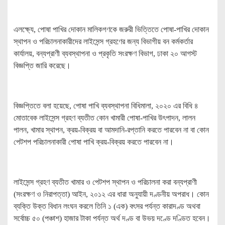
এলক্ষ্যে, পোষা পাখির দোকান মালিকগণকে জরুরী ভিত্তিতে পোষা-পাখির দোকান
স্থাপন ও পরিচালনাকারীদের লাইসেন্স গ্রহণের জন্য বিভাগীয় বন কর্মকর্তার
কার্যালয়, বন্যপ্রাণী ব্যবস্থাপনা ও প্রকৃতি সংরক্ষণ বিভাগ, ঢাকা ২০ আগস্ট
বিজ্ঞপ্তি জারি করেছে।
বিজ্ঞপ্তিতে বলা হয়েছে, পোষা পাখি ব্যবস্থাপনা বিধিমালা, ২০২০ এর বিধি ৪
মোতাবেক লাইসেন্স গ্রহণ ব্যতীত কোন খামারী পোষা-পাখির উৎপাদন, লালন
পালন, খামার স্থাপন, ক্রয়-বিক্রয় বা আমদানি-রপ্তানি করতে পারবেন না বা কোন
পেটশপ পরিচালনাকারী পোষা পাখি ক্রয়-বিক্রয় করতে পারবেন না।
লাইসেন্স গ্রহণ ব্যতীত খামার ও পেটশপ স্থাপন ও পরিচালনা করা বন্যপ্রাণী
(সংরক্ষণ ও নিরাপত্তা) আইন, ২০১২ এর ধারা অনুযায়ী দণ্ডনীয় অপরাধ। কোন
ব্যক্তি উক্ত বিধান লংঘন করলে তিনি ১ (এক) বৎসর পর্যন্ত কারাদণ্ড অথবা
সর্বোচ্চ ৫০ (পঞ্চাশ) হাজার টাকা পর্যন্ত অর্থ দণ্ড বা উভয় দণ্ডে দণ্ডিত হবেন।