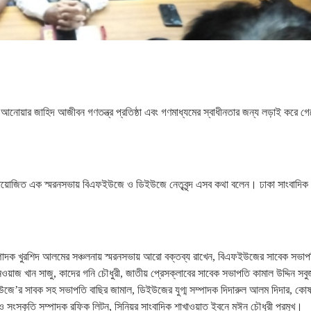
 , আনোয়ার জাহিদ আজীবন গণতন্ত্র প্রতিষ্ঠা এবং গণমাধ্যমের স্বাধীনতার জন্য লড়াই করে 
 আয়োজিত এক স্মরনসভায় বিএফইউজে ও ডিইউজে নেতৃবৃন্দ এসব কথা বলেন। ঢাকা সাংবাদিক
াদক খুরশিদ আলমের সঞ্চলনায় স্মরনসভায় আরো বক্তব্য রাখেন, বিএফইউজের সাবেক সভাপত
য়াজ খান সাজু, কাদের গনি চৌধুরী, জাতীয় প্রেসক্লাবের সাবেক সভাপতি কামাল উদ্দিন সবু
র সাবক সহ সভাপতি বাছির জামাল, ডিইউজের যুগ্ম সম্পাদক দিদারুল আলম দিদার, কোষাধ
ও সংস্কৃতি সম্পাদক রফিক লিটন, সিনিয়র সাংবাদিক শাখাওয়াত ইবনে মঈন চৌধুরী প্রমুখ।