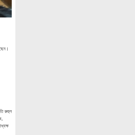
ও ‘এডু উইংস হাব’-এর নতুন যাত্রা
জুলাই সনদ বাস্তবায়নের দাবিতে মনোহরগঞ্জে
জামায়াতের গণমিছিল ও সমাবেশ
সাপাহারে তুচ্ছ ঘটনায় দম্পতি কে পিটিয়ে জখম
এককালের আপোষহীন বিএনপি এখন
গেছেন।
আপোসকামী হয়ে জনরায় উপেক্ষা করছে
মোবাইল রেডিয়েশনের কারণে কোনো ধরনের
স্বাস্থ্যঝুঁকি নেই : বিটিআরসি কমিশনার
জাতিসংঘের হিসাব ও সরকারি গেজেটের বাইরে
থাকা ৫৬৪ নিহতের পরিচয় প্রকাশের দাবি
বিসিআরএসের
আগামী ৭ আগস্ট অনুরাগের প্রথম
ি রুহুল
প্রতিষ্ঠাবার্ষিকী
জ,
্যক্ষ
গণভোটের রায়ের আলোকে জুলাই জাতীয় সনদ
বাস্তবায়ন করতে হবে – খেলাফত মজলিস