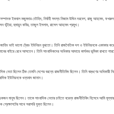
পাদক ইকবাল মজুমদার তৌহিদ, নির্বাহী সদস্য নিজাম উদ্দিন দরবেশ, রাজু আহমেদ, ফখরুল
 ভূঁইয়া, হুমায়ুন কবির, তাজুল ইসলাম, রাসেল আহমেদ প্রমুখ।
র জাহিদ ভাই ভালো ট্রেড ইউনিয়ন বুঝতো। তিনি রাজনৈতিক দল ও ইউনিয়নকে একাকার কর
লাবের বাইরে রেখে আসতেন। তিনি সাংবাদিকদের অধিকার আদায়ে কার্যকর ভূমিকা রাখতে পা
িক নেতা ছিলেন ঠিক তেমনি দেশের বরন্যে রাজনীতিবিদ ছিলেন। তিনি বহুগুণের অধিকারী নি
াদিক ইউনিয়নকে ধন্যবাদ জানান।
একজন মানুষ ছিলেন। তাকে সাংবাদিক নেতার চাইতে বরেন্য রাজনীতিবিদ হিসেবে আমি মূল্যা
 প্রেক্ষাপটের সাথে সরাসরি যুক্ত ছিলেন।