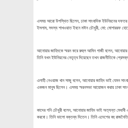
এসময় আরো উপস্থিত ছিলেন, ঢাকা সাংবাদিক ইউনিয়নের দফতর সম্
ইসলাম, সদস্য শাখওয়াত ইবনে মঈন চৌধুরী, মো: মোশাররফ হোসেন
আনোয়ার জাহিদকে স্মরন করে রুহুল আমিন গাজী বলেন, আনোয়া
তিনি যখন ইউনিয়নের নেতৃত্ব দিয়েছেন তখন রাজনীতিকে প্রেসক্
এলাহী নেওয়াজ খান সাজু বলেন, আনোয়ার জাহিদ ভাই যেমন সাংবাদ
একজন মানুষ ছিলেন। এসময় স্মরনসভা আয়োজন করায় ঢাকা সাংব
কাদের গনি চৌধুরী বলেন, আনোয়ার জাহিদ ভাই অত্যন্ত মেধাবী 
করবো। তিনি ভালো বক্তব্য দিতেন। তিনি এদেশের বহু রাজনৈতিক