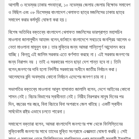
আগামী ৩ নভেম্বর ঢাকায় পদযাত্রা, ১০ নভেম্বর জেলায় জেলায় বিক্ষোভ সমাবেশ
ও মিছিল এবং ০৮ ডিসেম্বর বাংলাদেশ খেলাফত ছাত্র মজলিসের ঢাকায় ছাত্র
সমাবেশ করার কর্মসূচি ঘোষণা করা হয়।
বিশেষ অতিথির বক্তব্যে বাংলাদেশ খেলাফত মজলিসের ভারপ্রাপ্ত মহাসচিব
মাওলানা জালালুদ্দীন আহমদ বলেন,বর্তমানে বাংলাদেশে সবচেয়ে জনপ্রিয় আলেম ও
নেতা মাওলানা মামুনুল হক। তার মুক্তির জন্য আমরা শান্তিপূর্ণ আন্দোলন করে
যাচ্ছি। কিন্তু এই জালিম সরকার এতে কর্ণপাত করছে না। এই সরকার জনগণের
জন্য নিরাপদ নয় । তাই এ সরকারের পতন ছাড়া দেশ শান্ত হবে না। তিনি
বলেন,জনগণের দাবি হলো নির্দলীয় সরকারের অধীনে জাতীয় নির্বাচন করা।
আলেমদের বন্দি অবস্থায় কোনো নির্বাচন এদেশের জনগণ চায় না।
সভাপতির বক্তব্যে মাওলানা আবুল হাসানাত জালালি বলেন, দেশে আইনের কোনো
শাসন নেই। বিচার বিভাগের স্বাধীনতা নেই। নিরীহ নিরপরাধ মানুষ দিনের পর
দিন, বছরের পর বছর, বিনা বিচারে বিনা অপরাধে জেল খাটছে। একটি স্বাধীন
সার্বভৌম রাষ্ট্র এভাবে চলতে পারেনা।
সমাবেশে বক্তারা বলেন, আমরা বাংলাদেশি জনগণের পক্ষ থেকে ফিলিস্তিনের
মুক্তিকামী জনগণের সাথে তাদের মুক্তি সংগ্রামে একাত্মতা ঘোষণা করছি। সেই
সাথে এ সমাবেশ থেকে ফিলিস্তিনের নাগরিকদের ওপর জায়নবাদী সন্ত্রাসী ইসরাইল