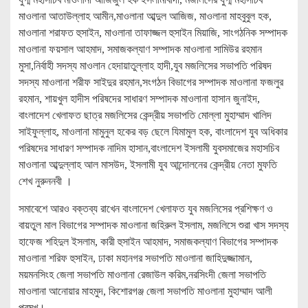
মাওলানা আতাউল্লাহ আমীন,মাওলানা আব্দুল আজিজ, মাওলানা মাহবুবুল হক,
মাওলানা শরাফত হুসাইন, মাওলানা তাফাজ্জল হুসাইন মিয়াজি, সাংগঠনিক সম্পাদক
মাওলানা ফয়সাল আহমাদ, সমাজকল্যাণ সম্পাদক মাওলানা সামিউর রহমান
মুসা,নির্বাহী সদস্য মাওলান হেদায়াতুল্লাহ হাদী,যুব মজলিসের সভাপতি পরিষদ
সদস্য মাওলানা শরীফ সাইদুর রহমান,সংগঠন বিভাগের সম্পাদক মাওলানা ফজলুর
রহমান, শায়খুল হাদীস পরিষদের সাধারণ সম্পাদক মাওলানা হাসান জুনাইদ,
বাংলাদেশ খেলাফত ছাত্র মজলিসের কেন্দ্রীয় সভাপতি মোল্লা মুহাম্মাদ খালিদ
সাইফুল্লাহ, মাওলানা মামুনুল হকের বড় ছেলে যিমামুল হক, বাংলাদেশ যুব অধিকার
পরিষদের সাধারণ সম্পাদক নাদিম হাসান,বাংলাদেশ ইসলামী যুবসমাজের মহাসচিব
মাওলানা আব্দুল্লাহ আল মাসউদ, ইসলামী যুব আন্দোলনের কেন্দ্রীয় নেতা মুফতি
শেখ নুরুননবী ।
সমাবেশে আরও বক্তব্য রাখেন বাংলাদেশ খেলাফত যুব মজলিসের প্রশিক্ষণ ও
বায়তুল মাল বিভাগের সম্পাদক মাওলানা জহিরুল ইসলাম, মজলিসে শুরা খাস সদস্য
হাফেজ শহিদুল ইসলাম, কারী হুসাইন আহমাদ, সমাজকল্যাণ বিভাগের সম্পাদক
মাওলানা শরিফ হুসাইন, ঢাকা মহানগর সভাপতি মাওলানা জাহিদুজ্জামান,
ময়মনসিংহ জেলা সভাপতি মাওলানা রেজাউল করিম,নরসিংদী জেলা সভাপতি
মাওলানা আনোয়ার মাহমুদ, কিশোরগঞ্জ জেলা সভাপতি মাওলানা মুহাম্মাদ আলী
প্রমুখ।