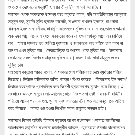
ও তাদের দোসরদের সন্ত্রাসী হামলার তীব্র নিন্দা ও ঘৃণা জানাচ্ছি।
সমাবেশ থেকে সরকারকে উদ্দেশ্য করে বক্তারা বলেন, যদি অনতিবিলম্বে আল্লামা
মামুনুল হক, মুফতি মুনির হুসাইন কাসেমি, মাওলানা ফখরুল ইসলাম, মাওলানা
রফিকুল ইসলাম মাদানীসহ কারাবন্দি আলেমদের মুক্তি দেওয়া না হয়,তাহলে আমরা
এক দফা আন্দোলনের মাধ্যমে সরকারের পতন না হওয়া পর্যন্ত আন্দোলন চালিয়ে
যাব। হামলা মামলার ভয় দেখিয়ে যুবসমাজ ও জনগণকে আর দমিয়ে রাখা যাবে না।
জনগণ এখন মুক্তি চায়। স্বৈরতান্ত্রিক অপশাসন থেকে মুক্তি চায়। উলামায়ে
কেরামসহ সকল নিরপরাধ মানুষের মুক্তি চায়। জনগণ মাওলানা মামুনুল হকের
মুক্তি চায়।
সমাবেশে বক্তারা আরও বলেন, এ সরকার দেশ পরিচালনায় চরম ব্যর্থতার পরিচয়
দিয়েছে। নির্বাচন কমিশনকে হাসির পাত্রে পরিণত করেছে। নিজেদেরে হীন স্বার্থে
নির্বাচন ব্যবস্থাকে প্রশ্নবিদ্ধ করে বিদেশী হস্তক্ষেপের সুযোগ করে দিচ্ছে। এ
সরকারের আমলে মানুষের জান-মালের কোনো নিরাপত্তা নেই। সরকারী বাহিনীর
পরিচয়ে একের পর এক গুম, খুন ও ক্রসফায়ারের ঘটনা শত শত সন্তানকে এতিম
করে দিয়েছে। আমরা গুম হওয়া নিখোঁজ সকল মানুষের সন্ধান চাই।
সমাবেশে বিশেষ অতিথি হিসেবে বক্তব্য রাখেন বাংলাদেশ খেলাফত মজলিসের
ভারপ্রাপ্ত মহাসচিব মাওলানা জালালুদ্দীন আহমদ, হেফাজতে ইসলাম বাংলাদেশের
যুগ্ম মহাসচিব মাওলানা আজিজুল হক ইসলামাবাদী, মজলিসের যুগ্ম মহাসচিব