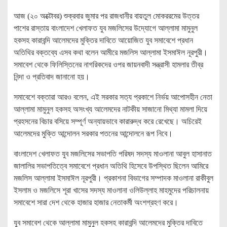
আজ (২০ অক্টোবর) শুক্রবার জুমার পর রাজধানীর বায়তুল মোকররমের উত্তর
পাশের রাস্তায় বাংলাদেশ খেলাফত যুব মজলিসের উদ্যোগে আল্লামা মামুনুল
হকসহ কারাবন্দি আলেমদের মুক্তির দাবিতে আয়োজিত যুব সমাবেশে প্রধান
অতিথির বক্তব্যে এসব কথা বলেন আমীরে মজলিস আল্লামা ইসমাঈল নূরপুরী।
সমাবেশ থেকে ফিলিস্তিনের নাগরিকদের ওপর জায়নবাদী সন্ত্রাসী হামলার তীব্র
নিন্দা ও প্রতিবাদ জানানো হয়।
সমাবেশে বক্তারা আরও বলেন, এই সরকার সত্য প্রকাশে নির্ভয় আপোসহীন নেতা
আল্লামা মামুনুল হকসহ অসংখ্য আলেমদের নাটকীয় সাজানো মিথ্যা মামলা দিয়ে
প্রহসনের বিচার বসিয়ে সম্পূর্ণ অন্যায়ভাবে কারারুদ্ধ করে রেখেছে। অচিরেই
আলেমদের মুক্তি আন্দোলন সরকার পতনের আন্দোলনে রূপ নিবে।
বাংলাদেশ খেলাফত যুব মজলিসের সভাপতি পরিষদ সদস্য মাওলানা আবুল হাসানাত
জালালির সভাপতিত্বে সমাবেশে প্রধান অতিথি হিসেবে উপস্থিত ছিলেন আমিরে
মজলিস আল্লামা ইসমাঈল নূরপুরী। প্রকাশনা বিভাগের সম্পাদক মাওলানা রাকীবুল
ইসলাম ও মজলিসে শূরা খাসের সদস্য মাওলানা ওলিউল্লাহ মাহমুদের পরিচালনায়
সমাবেশে সারা দেশ থেকে হাজার হাজার নেতাকর্মী অংশগ্রহণ করে।
যুব সমাবেশ থেকে আল্লামা মামুনুল হকসহ কারাবন্দি আলেমদের মুক্তির দাবিতে