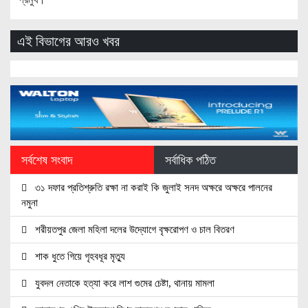
এই বিভাগের আরও খবর
সর্বশেষ সংবাদ
সর্বাধিক পঠিত
৩১ দফার প্রতিশ্রুতি রক্ষা না করাই কি জুলাই সনদ অক্ষরে অক্ষরে পালনের
নমুনা
শরীয়তপুর জেলা মহিলা দলের উদ্যোগে বৃক্ষরোপণ ও চাল বিতরণ
শাক ধুতে গিয়ে গৃহবধূর মৃত্যু
যুবদল নেতাকে হত্যা করে লাশ গুমের চেষ্টা, থানায় মামলা