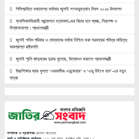
পিবিপ্রবিতে যথাযোগ্য মর্যাদায় জুলাই গণঅভ্যুত্থান দিবস ২০২৬ উদযাপন
ফ্যাসিবাদবিরোধী আন্দোলনে হত্যাকাণ্ডের বিচার হবে স্বচ্ছ, নিরপেক্ষ ও
বিশ্বাসযোগ্য : প্রধানমন্ত্রী
জুলাই শহিদ পরিবার ও যোদ্ধাদের মর্যাদা নিশ্চিত করা সরকারের পবিত্র দায়িত্ব:
ভারপ্রাপ্ত রাষ্ট্রপতি
জুলাই স্মৃতি জাদুঘরের দুয়ার খুলেছে, উদ্বোধন করলেন প্রধানমন্ত্রী
উচ্চশিক্ষার দ্বার খুলতে ‘ওভারসীজ এডুকেয়ার’ ও ‘এডু উইংস হাব’-এর নতুন
যাত্রা
জুলাই সনদ বাস্তবায়নের দাবিতে মনোহরগঞ্জে জামায়াতের গণমিছিল ও সমাবেশ
সাপাহারে তুচ্ছ ঘটনায় দম্পতি কে পিটিয়ে জখম
এককালের আপোষহীন বিএনপি এখন আপোসকামী হয়ে জনরায় উপেক্ষা করছে
মোবাইল রেডিয়েশনের কারণে কোনো ধরনের স্বাস্থ্যঝুঁকি নেই : বিটিআরসি
কমিশনার
সম্পাদক ও প্রকাশকঃ
রাসেল আহমেদ
বার্তা ও বাণিজ্যিক কার্যালয়ঃ
২১/১ নয়া পল্টন, মসজিদ গলি, ঢাকা।।