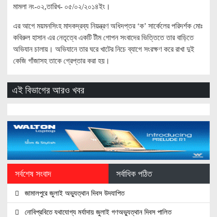
মামলা নং-০২,তারিখ- ০৫/০২/২০১৪ইং।
এর আগে ময়মনসিংহ মাদকদ্রব্য নিয়ন্ত্রণ অধিদপ্তর ‘ক’ সার্কেলের পরিদর্শক মোঃ
কবিরুল হাসান এর নেতৃত্বে একটি টীম গোপন সংবাদের ভিত্তিতে তার বাড়িতে
অভিযান চালায়। অভিযানে তার ঘরে খাটের নিচে ব্যাগে সংরক্ষণ করে রাখা দুই
কেজি গাঁজাসহ তাকে গ্রেপ্তার করা হয়।
এই বিভাগের আরও খবর
সর্বশেষ সংবাদ
সর্বাধিক পঠিত
জামালপুরে জুলাই অভ্যুত্থান দিবস উদযাপিত
নোবিপ্রবিতে যথাযোগ্য মর্যাদায় জুলাই গণঅভ্যুত্থান দিবস পালিত