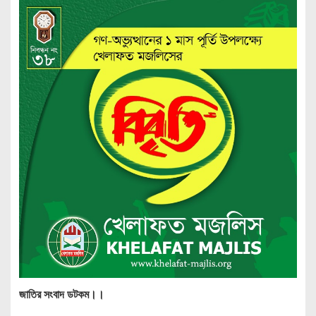
জাতির সংবাদ ডটকম।।