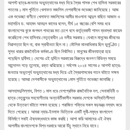
আগস্ট ছাত্র-জনতার অভ্যুত্থানের মধ্য দিয়ে স্বৈর শাসক শেখ হাসিনা সরকারের
পতনের ১ মাস পূর্তিতে খেলাফত মজলিস দেশবাসীকে শুভেচ্ছা জানিয়েছে। আজ
এক শুভেচ্ছা বাণীতে খেলাফত মজলিসের আমীর মাওলানা আব্দুল বাছিত আজাদ ও
মহাসচিব ড. আহমদ আবদুল কাদের বলেন, দীর্ঘ ১৫ বছরের বেশি সময় ধরে
বাংলাদেশের বুকে জগদ্দল পাথরের মত চেপে বসে কর্তৃত্ববাদী শাসন ব্যবস্থা কায়েম
করেছিলো শেখ হাসিনার নেতৃত্বাধীন ১৪ দলীয় সরকার। যেখানে মানুষের জীবনের
নিরাপত্তা ছিল না, বাক স্বাধীনতা ছিল না। মৌলিক মানবাধিকার ছিল ভুলুণ্ঠিত।
সুস্থ ধারার রাজনৈতিক কর্মকাণ্ড ছিল নির্বাসিত। মানুষের জীবনযাত্রা হয়ে
পড়েছিল দুর্বিসহ। দেশের এই দুর্দিনে সরকারের বিরুদ্ধে জনগণ বিভিন্ন সময়ে
আন্দোলন গড়ে তুলেছে, রক্ত ঝরিয়েছে। সর্বশেষ ২০২৪ সালের ৫ আগস্ট ছাত্র-
জনতার অভূতপূর্ব অভ্যুত্থানের মধ্য দিয়ে এই স্বৈরশাসকের পতন ঘটাতে সক্ষম
হয়েছে। আমরা দেশবাসীকে অভ্যুত্থানের ১মাস পূর্তিতে শুভেচ্ছা জানাচ্ছি।
আলহামদুলিল্লাহ, বিগত ১ মাস ধরে দেশপ্রেমিক রাজনৈতিক দল, সেনাবাহিনী ও
ছাত্র নেতৃবৃন্দের সহযোগীতায় অন্তর্বর্তীকালীন সরকার দেশকে অস্থিতিশীলতা
থেকে উত্তরণ ঘটাতে সক্ষম হয়েছে। পরাজিত শক্তির সকল ষড়যন্ত্র নস্যাৎ করে
দিতে পেরেছে। আমরা ন্যায়-ইনসাফ ভিত্তিক একটি সুখী-সমৃদ্ধ বাংলাদেশ
বিনির্মাণে সবাই ঐক্যবদ্ধভাবে কাজ করছি। আশা করি আমাদের এই ঐক্য
আগামীর বাংলাদেশকে বিশ্ব দরবারে আরো উঁচু স্থানে নিয়ে যাবে।