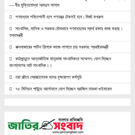
— বীর মুক্তিযোদ্ধা আবদুস সালাম
গণমাধ্যম শক্তিশালী হলে গণতন্ত্র টেকসই হবে : মির্জা ফখরুল
সাংবাদিক, মালিক ও সরকার যৌথভাবে গণমাধ্যমের স্বার্থ রক্ষায় কাজ করছে :
তথ্যমন্ত্রী
কক্সবাজারের পর্যটন শিল্পকে কাজে লাগাতে চায় সরকার: স্বরাষ্ট্রমন্ত্রী
কাঠমান্ডুতে আন্তর্জাতিক মাতৃভাষা সাংবাদিকতা সম্মেলন: যোগ দিচ্ছেন
বাংলাদেশের আট সাংবাদিক।।
নয়া পল্টনে স্বেচ্ছাসেবক দলের বৃক্ষরোপণ কর্মসূচি
৭৫ মিলিয়ন পাউন্ডে আর্সেনালে যোগ দিচ্ছেন ব্রাজিল তারকা গুইমারেস
জাতিসংঘে জুলাই গণঅভ্যুত্থান দিবস পালিত
বেসামরিক দায়িত্ব নেওয়ার পর প্রথম থাইল্যান্ড সফরে মিয়ানমারের প্রেসিডেন্ট
জামালপুরে জুলাই অভ্যুত্থান দিবস উদযাপিত