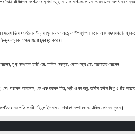
রপর তিনি বাণিজ্যিক সংগঠনের সুবিধা সমূহ নিয়ে আলাপ-আলোচনা করেন এবং সংগঠনের উন্নয
র মধ্যে দিয়ে সংগঠনের উন্নয়নমূলক নানা এজেন্ডা উপস্থাপন করেন এবং সদস্যগণের প্রকাশ
ন্নয়নমূলক এজেন্ডাগুলো চূড়ান্ত করেন।
েন, যুগ্ম সম্পাদক হাজী মোঃ হানিফ মোল্লা, কোষাধক্ষ্য মোঃ আনোয়ার হোসেন।
 মোঃ ফয়সাল আহম্মেদ, কে এফ রহমান হীরা, শ্রী খগেন বাবু, জসীম উদ্দীন দিপু ও মীর আতাহ
 দেন সংগঠনের সভাপতি কাজী মহিদুল ইসলাম ও সাধারণ সম্পাদক বায়োজিদ হোসেন সুজন।