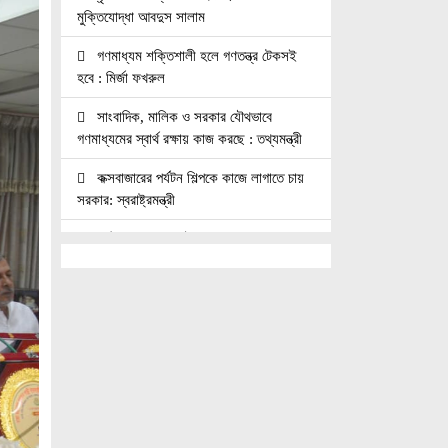
মুক্তিযোদ্ধা আবদুস সালাম
গণমাধ্যম শক্তিশালী হলে গণতন্ত্র টেকসই
হবে : মির্জা ফখরুল
সাংবাদিক, মালিক ও সরকার যৌথভাবে
গণমাধ্যমের স্বার্থ রক্ষায় কাজ করছে : তথ্যমন্ত্রী
কক্সবাজারের পর্যটন শিল্পকে কাজে লাগাতে চায়
সরকার: স্বরাষ্ট্রমন্ত্রী
কাঠমান্ডুতে আন্তর্জাতিক মাতৃভাষা সাংবাদিকতা
সম্মেলন: যোগ দিচ্ছেন বাংলাদেশের আট
সাংবাদিক।।
নয়া পল্টনে স্বেচ্ছাসেবক দলের বৃক্ষরোপণ
কর্মসূচি
৭৫ মিলিয়ন পাউন্ডে আর্সেনালে যোগ দিচ্ছেন
ব্রাজিল তারকা গুইমারেস
জাতিসংঘে জুলাই গণঅভ্যুত্থান দিবস পালিত