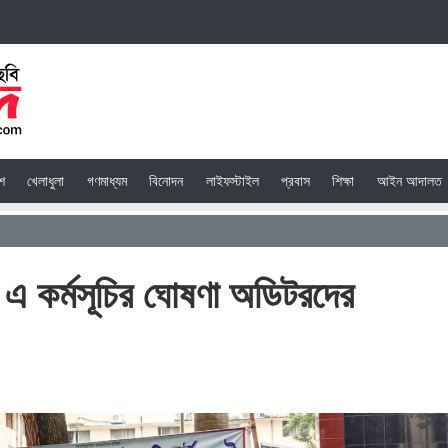
েশ
খেলাধুলা
গণমাধ্যম
বিনোদন
লাইফস্টাইল
প্রবাস
শিক্ষা
আইন আদালত
ত এ কর্মসূচির ঘোষণা অডিটরদের