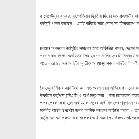
৫ সেপ্টেম্বর ২০২৪, বৃহস্পতিবার দ্বিতীয় দিনের মত রাজধানী
কর্মসূচি পালন করছেন। একই দাবিতে সারা দেশে সব হিসাবরক্ষণ অ
চলমান অবস্থান কর্মসূচির সমাবেশ হতে অডিটররা বলেন, দেশের স
প্রদান করা হলেও অর্থ মন্ত্রণালয় ২০১৮ সালের ২৩ ডিসেম্বর 
এতে করে ৬১ জন অডিটর ব্যতীত অন্যান্য সকল অডিটর “একই পদ
বৈষম্যের শিকার অডিটররা আদালত অবমাননার অভিযোগ দায়ের করল
উর্ধ্বতন কর্তৃপক্ষ (সিএজি ও অর্থ মন্ত্রণালয়। নানা টালবাহানা ক
পত্র প্রেরণ করা হলে অর্থ মন্ত্রণালয়ের অর্থ বিভাগের প্রশাসন
মাননীয় আইন উপদেষ্টা জনাব আসিফ নজরুল অডিটর পদকে ১১তম গ
কর্তৃক মতামত প্রদান করা সত্ত্বেও অর্থ মন্ত্রণালয় উক্ত মতাম