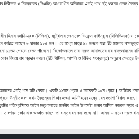
াব নিরীক্ষক ও নিয়ন্ত্রকের (সিএজি) আওতাধীন অডিটররা একই পথে দুই ধরনের বেতন বৈষম্য
ীন হিসাব মহানিয়ন্ত্রক (সিজিএ), কন্ট্রোলার জেনারেল ডিফেন্স ফাইন্যান্স (সিজিডিএফ) ও র
েবে কর্মরত আছেন ৬ হাজার ৯৮৫ জন। এর মধ্যে মাত্র ৬১ জনকে যারা রিট মামলার পক্ষভুক্ত
নো ১১তম গ্রেডে বেতন পাচ্ছেন। বিক্ষোভকালে তারা দ্রুত আদালতের রায় বাস্তবায়নের দাব
ট কোন বিষয়ে রায় প্রদান করলে (রিট পিটিশন, আপলি ও রিভিও সংক্রান্ত) অনুরূপ ক্ষেত্রে উ
‘আমাদের একই পদে দুটি গ্রেড। একটি ১১তম গ্রেড ও আরেকটি ১০ম গ্রেড। অডিটার পদ
গ্রেডে উন্নীতকরণ করায় বৈষম্যের শিকার হওয়া অডিটরদের মধ্যে চরম হতাশা বিরাজ করছে। 
 পত্রটির পরিপ্রেক্ষিতে আইন মন্ত্রণালয়ের মাননীয় আইন উপদেষ্টা জনাব আসিফ নজরুল স্যার এ
 তারপরও কোন এক অজ্ঞাত কারণে তা বাস্তবায়ন করা হচ্ছে না। আমরা এ রায়ের দ্রুত বাস