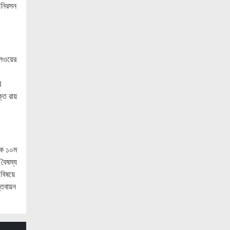
 নিরসন
জনগণ পরিবর্তন চেয়েছে বলেই জুলাই আন্দোলন
সফল হয়েছে : প্রধানমন্ত্রী
সৌদি আরবকে বাংলাদেশে বিনিয়োগ বাড়ানোর
আহ্বান প্রধানমন্ত্রীর
েলওয়ের
আগামীকাল জুলাই স্মৃতি জাদুঘর উদ্বোধন
ি
করবেন প্রধানমন্ত্রী
ক্ত রায়
হাতিয়ায় পুকুরে ভাসছিল অজ্ঞাত ব্যক্তির
মরদেহ
নোয়াখালীতে মেয়েকে ধর্ষণের অভিযোগে বাবা
কে ১০ম
গ্রেপ্তার
বৈষম্য
নোয়াখালীতে ইসলামী মহাসমাবেশের প্রস্তুতি
 বিষয়ে
সম্পন্ন, অংশ নেবেন লক্ষাধিক মানুষ
্তবায়ন
নোয়াখালীতে ব্যবসায়ীর বাড়িতে দুর্ধর্ষ ডাকাতি,
আহত ৫