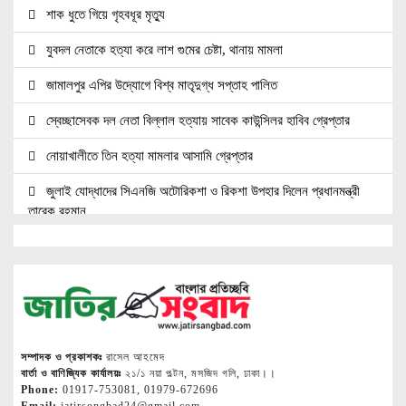
শাক ধুতে গিয়ে গৃহবধূর মৃত্যু
যুবদল নেতাকে হত্যা করে লাশ গুমের চেষ্টা, থানায় মামলা
জামালপুর এপির উদ্যোগে বিশ্ব মাতৃদুগ্ধ সপ্তাহ পালিত
স্বেচ্ছাসেবক দল নেতা বিল্লাল হত্যায় সাবেক কাউন্সিলর হাবিব গ্রেপ্তার
নোয়াখালীতে তিন হত্যা মামলার আসামি গ্রেপ্তার
জুলাই যোদ্ধাদের সিএনজি অটোরিকশা ও রিকশা উপহার দিলেন প্রধানমন্ত্রী
তারেক রহমান
জ্বালানি সেক্টরকে অস্থিতিশীল করার চেষ্টা করছে একটি চক্র: প্রধানমন্ত্রী
নোয়াখালীতে ৯৭৯০ ইয়াবাসহ দুই পাচারকারী গ্রেপ্তার
নোয়াখালীতে সিএনজিতে ১১ কেজি গাঁজা, গ্রেপ্তার ১
নোয়াখালীতে বিএনপি নেতাকে গুলি, লাগল সহযোগীর বুকে
সম্পাদক ও প্রকাশকঃ
রাসেল আহমেদ
বার্তা ও বাণিজ্যিক কার্যালয়ঃ
২১/১ নয়া পল্টন, মসজিদ গলি, ঢাকা।।
দলকে সুসংগঠিত ও জনমুখী করতে নেতাকর্মীদের ঐক্যবদ্ধ হওয়ার আহ্বান
Phone:
01917-753081, 01979-672696