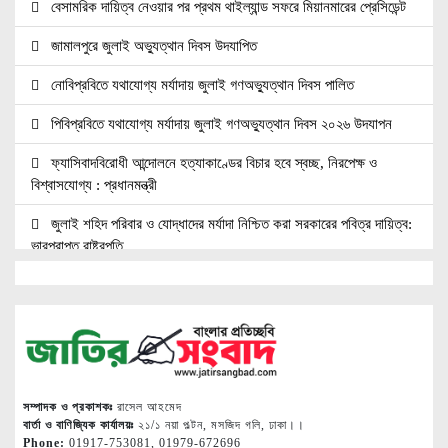
বেসামরিক দায়িত্ব নেওয়ার পর প্রথম থাইল্যান্ড সফরে মিয়ানমারের প্রেসিডেন্ট
জামালপুরে জুলাই অভ্যুত্থান দিবস উদযাপিত
নোবিপ্রবিতে যথাযোগ্য মর্যাদায় জুলাই গণঅভ্যুত্থান দিবস পালিত
পিবিপ্রবিতে যথাযোগ্য মর্যাদায় জুলাই গণঅভ্যুত্থান দিবস ২০২৬ উদযাপন
ফ্যাসিবাদবিরোধী আন্দোলনে হত্যাকাণ্ডের বিচার হবে স্বচ্ছ, নিরপেক্ষ ও
বিশ্বাসযোগ্য : প্রধানমন্ত্রী
জুলাই শহিদ পরিবার ও যোদ্ধাদের মর্যাদা নিশ্চিত করা সরকারের পবিত্র দায়িত্ব:
ভারপ্রাপ্ত রাষ্ট্রপতি
জুলাই স্মৃতি জাদুঘরের দুয়ার খুলেছে, উদ্বোধন করলেন প্রধানমন্ত্রী
উচ্চশিক্ষার দ্বার খুলতে ‘ওভারসীজ এডুকেয়ার’ ও ‘এডু উইংস হাব’-এর নতুন
যাত্রা
জুলাই সনদ বাস্তবায়নের দাবিতে মনোহরগঞ্জে জামায়াতের গণমিছিল ও সমাবেশ
সম্পাদক ও প্রকাশকঃ
রাসেল আহমেদ
সাপাহারে তুচ্ছ ঘটনায় দম্পতি কে পিটিয়ে জখম
বার্তা ও বাণিজ্যিক কার্যালয়ঃ
২১/১ নয়া পল্টন, মসজিদ গলি, ঢাকা।।
Phone:
01917-753081, 01979-672696