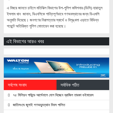
এ বিষয়ে জানতে চাইলে মতিঝিল বিভাগের উপ-পুলিশ কমিশনার (ডিসি) হায়াতুল
ইসলাম খান জানান, বিএনপিকে শান্তিপূর্ণভাবে গণঅবস্থানের জন্য ডিএমপি
অনুমতি দিয়েছে। জনগণের নিরাপত্তার স্বার্থে ও বিশৃঙ্খলা এড়াতে বিভিন্ন
পয়েন্টে অতিরিক্ত পুলিশ মোতায়েন করা হয়েছে।
এই বিভাগের আরও খবর
সর্বশেষ সংবাদ
সর্বাধিক পঠিত
৭৫ মিলিয়ন পাউন্ডে আর্সেনালে যোগ দিচ্ছেন ব্রাজিল তারকা গুইমারেস
জাতিসংঘে জুলাই গণঅভ্যুত্থান দিবস পালিত