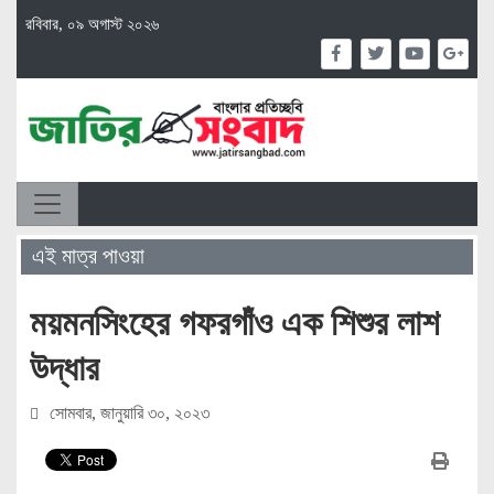
রবিবার, ০৯ অগাস্ট ২০২৬
এই মাত্র পাওয়া
ময়মনসিংহের গফরগাঁও এক শিশুর লাশ
উদ্ধার
সোমবার, জানুয়ারি ৩০, ২০২৩