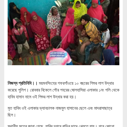
নিজস্ব প্রতিনিধি।।
ময়মনসিংহের গফরগাঁওয়ে ১০ বছরের শিশুর লাশ উদ্ধার
করেছে পুলিশ। রোববার বিকেলে পৌর শহরের ষোলহাসিয়া এলাকার ১নং গলি থেকে
হাবিব হাসান নামে ওই শিশুর লাশ উদ্ধার করা হয়।
মৃত হাবিব ওই এলাকার ভ্যানচালক নাজমুল হাসানের ছেলে এবং মাদরাসাছাত্র
ছিল।
স্থানীয় সূত্রে জানা গেছে, হাবিব দুপুরে বাড়ির ছাদে খেলতে যায়। পরে কোনো