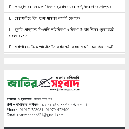
স্বেচ্ছাসেবক দল নেতা বিল্লাল হত্যায় সাবেক কাউন্সিলর হাবিব গ্রেপ্তার
নোয়াখালীতে তিন হত্যা মামলার আসামি গ্রেপ্তার
জুলাই যোদ্ধাদের সিএনজি অটোরিকশা ও রিকশা উপহার দিলেন প্রধানমন্ত্রী
তারেক রহমান
জ্বালানি সেক্টরকে অস্থিতিশীল করার চেষ্টা করছে একটি চক্র: প্রধানমন্ত্রী
নোয়াখালীতে ৯৭৯০ ইয়াবাসহ দুই পাচারকারী গ্রেপ্তার
নোয়াখালীতে সিএনজিতে ১১ কেজি গাঁজা, গ্রেপ্তার ১
নোয়াখালীতে বিএনপি নেতাকে গুলি, লাগল সহযোগীর বুকে
দলকে সুসংগঠিত ও জনমুখী করতে নেতাকর্মীদের ঐক্যবদ্ধ হওয়ার আহ্বান
শ্রীমঙ্গলের এমপি মুজিবের
সম্পাদক ও প্রকাশকঃ
রাসেল আহমেদ
বার্তা ও বাণিজ্যিক কার্যালয়ঃ
২১/১ নয়া পল্টন, মসজিদ গলি, ঢাকা।।
মৃত্যুদন্ডপ্রাপ্ত হাসিনার হুমকি ধমকির দায় ভারতের সরকার এড়াতে পারে না :
Phone:
01917-753081, 01979-672696
Email:
jatirsongbad24@gmail.com
লেবার পার্টির চেয়ারম্যান ডাঃ ইরান
অ্যামাজন নতুন ডেটা সেন্টার গ্যাসভিত্তিক বিদ্যুৎকেন্দ্র নির্মাণে