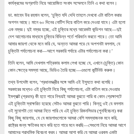
কার্যক্রমের অগ্রগতি নিয়ে আয়োজিত সংবাদ সম্মেলনে তিনি এ কথা বলেন।
ডা. জাহেদ উর রহমান বলেন, ‘চুক্তি যদি দেখি তাহলে দেখবো এটা বাতিল করার
অপশন আছে। মানে ৬০ দিনের নোটিশ দিয়ে বাতিল করে দেওয়া যাবে। এটা হলো
এক নম্বর। দুই নম্বর হচ্ছে, এই চুক্তির মধ্যে আরেকটা কন্ডিশন আছে—দুই
দেশ আলোচনার মাধ্যমে চুক্তির বিভিন্ন শর্তে পরিবর্তন করতে পারে। তো আমি
আমার জায়গা থেকে মনে করি যে, অন্তত আমরা পরে যে অপশনটা বললাম, যে
চুক্তিটা পর্যালোচনা করা—আগে সরকারি পর্যায়ে এটার পর্যালোচনা করা।’
তিনি বলেন, আমি দেখলাম পত্রিকায় কলাম লেখা হচ্ছে যে, এখানে (চুক্তি) কোন
কোন ক্ষেত্রে সমস্যা আছে, ভিডিও তৈরি হচ্ছে—এগুলো কন্টিনিউ করুক।
তথ্য উপদেষ্টা বলেন, ‘প্রধানমন্ত্রীর সঙ্গে আমি এই ইস্যুতে কথা বলেছি।
সরকারের মধ্যেও এই চুক্তিটা নিয়ে কিছু পর্যালোচনা, এটা বাতিল করে দেওয়ার
ইমপ্যাক্ট (প্রভাব) কী হতে পারে নিশ্চয়ই আমরা বুঝতে পারি বা কোন প্রেক্ষাপটে
এই চুক্তিটা স্বাক্ষরিত হয়েছে সেটাও আমরা বুঝতে পারি। কিন্তু ওই যে বললাম
ওই সুযোগটা তো আমরা নিতে পারি যে এই চুক্তি রিকনসিডার (পুনর্বিবেচনা) করা
কিছু কিছু জায়গায়, যে যে জায়গাগুলোকে আমরা বেশি সমস্যাজনক মনে করি,
রাষ্ট্রের জন্য ক্ষতিকর মনে করি হতে পারে মনে করছি—সেগুলো নিয়ে আমরা আগে
আমাদের প্রাথমিক বিবেচনা করব। আমরা আশা করি যে আমরা ওরকম একটা