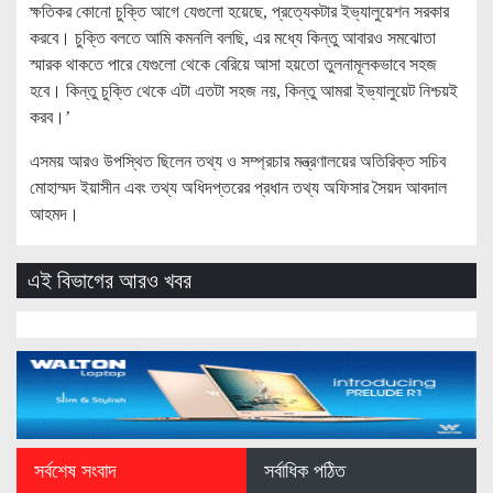
ক্ষতিকর কোনো চুক্তি আগে যেগুলো হয়েছে, প্রত্যেকটার ইভ্যালুয়েশন সরকার
করবে। চুক্তি বলতে আমি কমনলি বলছি, এর মধ্যে কিন্তু আবারও সমঝোতা
স্মারক থাকতে পারে যেগুলো থেকে বেরিয়ে আসা হয়তো তুলনামূলকভাবে সহজ
হবে। কিন্তু চুক্তি থেকে এটা এতটা সহজ নয়, কিন্তু আমরা ইভ্যালুয়েট নিশ্চয়ই
করব।’
এসময় আরও উপস্থিত ছিলেন তথ্য ও সম্প্রচার মন্ত্রণালয়ের অতিরিক্ত সচিব
মোহাম্মদ ইয়াসীন এবং তথ্য অধিদপ্তরের প্রধান তথ্য অফিসার সৈয়দ আবদাল
আহমদ।
এই বিভাগের আরও খবর
সর্বশেষ সংবাদ
সর্বাধিক পঠিত