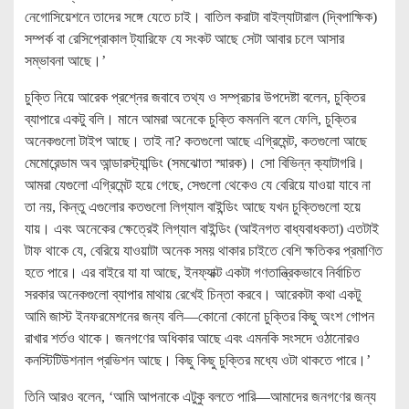
নেগোসিয়েশনে তাদের সঙ্গে যেতে চাই। বাতিল করাটা বাইল্যাটারাল (দ্বিপাক্ষিক)
সম্পর্ক বা রেসিপ্রোকাল ট্যারিফে যে সংকট আছে সেটা আবার চলে আসার
সম্ভাবনা আছে।’
চুক্তি নিয়ে আরেক প্রশ্নের জবাবে তথ্য ও সম্প্রচার উপদেষ্টা বলেন, চুক্তির
ব্যাপারে একটু বলি। মানে আমরা অনেকে চুক্তি কমনলি বলে ফেলি, চুক্তির
অনেকগুলো টাইপ আছে। তাই না? কতগুলো আছে এগ্রিমেন্ট, কতগুলো আছে
মেমোরেন্ডাম অব আন্ডারস্ট্যান্ডিং (সমঝোতা স্মারক)। সো বিভিন্ন ক্যাটাগরি।
আমরা যেগুলো এগ্রিমেন্ট হয়ে গেছে, সেগুলো থেকেও যে বেরিয়ে যাওয়া যাবে না
তা নয়, কিন্তু এগুলোর কতগুলো লিগ্যাল বাইন্ডিং আছে যখন চুক্তিগুলো হয়ে
যায়। এবং অনেকের ক্ষেত্রেই লিগ্যাল বাইন্ডিং (আইনগত বাধ্যবাধকতা) এতটাই
টাফ থাকে যে, বেরিয়ে যাওয়াটা অনেক সময় থাকার চাইতে বেশি ক্ষতিকর প্রমাণিত
হতে পারে। এর বাইরে যা যা আছে, ইনফ্যাক্ট একটা গণতান্ত্রিকভাবে নির্বাচিত
সরকার অনেকগুলো ব্যাপার মাথায় রেখেই চিন্তা করবে। আরেকটা কথা একটু
আমি জাস্ট ইনফরমেশনের জন্য বলি—কোনো কোনো চুক্তির কিছু অংশ গোপন
রাখার শর্তও থাকে। জনগণের অধিকার আছে এবং এমনকি সংসদে ওঠানোরও
কনস্টিটিউশনাল প্রভিশন আছে। কিছু কিছু চুক্তির মধ্যে ওটা থাকতে পারে।’
তিনি আরও বলেন, ‘আমি আপনাকে এটুকু বলতে পারি—আমাদের জনগণের জন্য