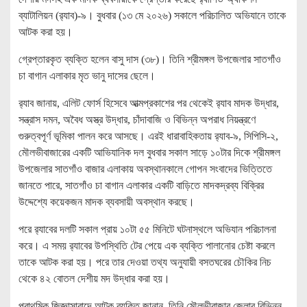
ব্যাটালিয়ন (র‌্যাব)-৯। বুধবার (১৩ মে ২০২৬) সকালে পরিচালিত অভিযানে তাকে
আটক করা হয়।
গ্রেপ্তারকৃত ব্যক্তি হলেন বাসু দাস (৩৮)। তিনি শ্রীমঙ্গল উপজেলার সাতগাঁও
চা বাগান এলাকার মৃত ভানু দাসের ছেলে।
র‌্যাব জানায়, এলিট ফোর্স হিসেবে আত্মপ্রকাশের পর থেকেই র‌্যাব মাদক উদ্ধার,
সন্ত্রাস দমন, অবৈধ অস্ত্র উদ্ধার, চাঁদাবাজি ও বিভিন্ন অপরাধ নিয়ন্ত্রণে
গুরুত্বপূর্ণ ভূমিকা পালন করে আসছে। এরই ধারাবাহিকতায় র‌্যাব-৯, সিপিসি-২,
মৌলভীবাজারের একটি আভিযানিক দল বুধবার সকাল সাড়ে ১০টার দিকে শ্রীমঙ্গল
উপজেলার সাতগাঁও বাজার এলাকায় অবস্থানকালে গোপন সংবাদের ভিত্তিতে
জানতে পারে, সাতগাঁও চা বাগান এলাকার একটি বাড়িতে মাদকদ্রব্য বিক্রির
উদ্দেশ্যে কয়েকজন মাদক ব্যবসায়ী অবস্থান করছে।
পরে র‌্যাবের দলটি সকাল প্রায় ১০টা ৫৫ মিনিটে ঘটনাস্থলে অভিযান পরিচালনা
করে। এ সময় র‌্যাবের উপস্থিতি টের পেয়ে এক ব্যক্তি পালানোর চেষ্টা করলে
তাকে আটক করা হয়। পরে তার দেওয়া তথ্য অনুযায়ী বসতঘরের চৌকির নিচ
থেকে ৪২ বোতল দেশীয় মদ উদ্ধার করা হয়।
প্রাথমিক জিজ্ঞাসাবাদে আটক ব্যক্তি জানান, তিনি মৌলভীবাজার জেলার বিভিন্ন