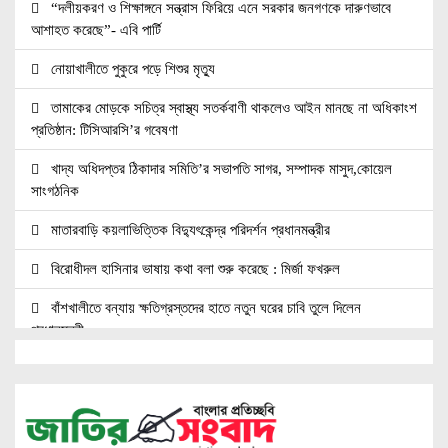
“দলীয়করণ ও শিক্ষাঙ্গনে সন্ত্রাস ফিরিয়ে এনে সরকার জনগণকে দারুণভাবে
আশাহত করেছে”- এবি পার্টি
নোয়াখালীতে পুকুরে পড়ে শিশুর মৃত্যু
তামাকের মোড়কে সচিত্র স্বাস্থ্য সতর্কবাণী থাকলেও আইন মানছে না অধিকাংশ
প্রতিষ্ঠান: টিসিআরসি’র গবেষণা
খাদ্য অধিদপ্তর ঠিকাদার সমিতি’র সভাপতি সাগর, সম্পাদক মাসুদ,কোয়েল
সাংগঠনিক
মাতারবাড়ি কয়লাভিত্তিক বিদ্যুৎকেন্দ্র পরিদর্শন প্রধানমন্ত্রীর
বিরোধীদল হাসিনার ভাষায় কথা বলা শুরু করেছে : মির্জা ফখরুল
বাঁশখালীতে বন্যায় ক্ষতিগ্রস্তদের হাতে নতুন ঘরের চাবি তুলে দিলেন
প্রধানমন্ত্রী
বরিশালে ১৫ দিনব্যাপী বৃক্ষমেলার উদ্বোধন তথ্যমন্ত্রীর
৩১ দফার প্রতিশ্রুতি রক্ষা না করাই কি জুলাই সনদ অক্ষরে অক্ষরে পালনের
নমুনা