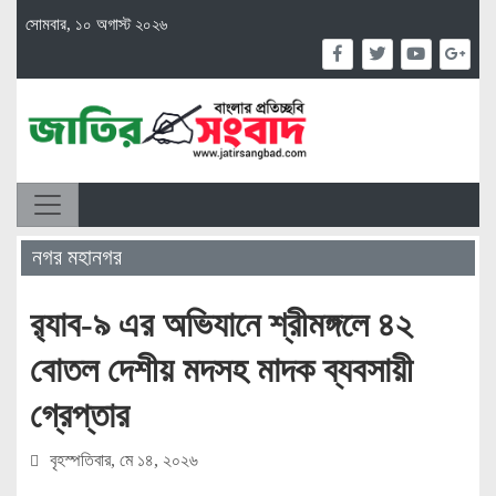
সোমবার, ১০ অগাস্ট ২০২৬
নগর মহানগর
র‌্যাব-৯ এর অভিযানে শ্রীমঙ্গলে ৪২
বোতল দেশীয় মদসহ মাদক ব্যবসায়ী
গ্রেপ্তার
বৃহস্পতিবার, মে ১৪, ২০২৬