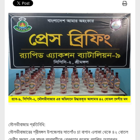
মৌলভীবাজার প্রতিনিধি:
মৌলভীবাজারের শ্রীমঙ্গল উপজেলার সাতগাঁও চা বাগান এলাকা থেকে ৪২ বোতল
দেশীয় মদসহ এক মাদক ব্যবসায়ীকে গ্রেপ্তার করেছে র‌্যাপিড অ্যাকশন