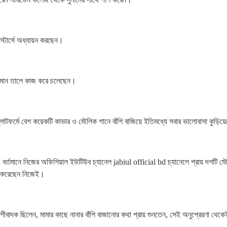
স্টার্সে অধ্যায়ন করছেন।
য় সমান তালে কাজ করে চলেছেন।
লাটফর্মে বেশ কয়েকটি কাভার ও মৌলিক গানে বাঁশি বাজিয়ে ইতিমধ্যে সবার ভালোবাসা কুড়িয
ং বর্তমানে নিজের অফিশিয়াল ইউটিউব চ্যানেল jabiul official bd চ্যানেলে প্রায় দশটি ম
ন করেছেন নিজেই।
াদক ছিলেন, মামার কাছে নানার বাঁশি বাজানোর কথা প্রায় শুনতেন, সেই অনুপ্রেরণা থেকেই