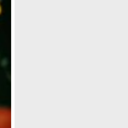
জনগণ পরিবর্তন চেয়েছে বলেই জুলাই আন্দোলন
সফল হয়েছে : প্রধানমন্ত্রী
সৌদি আরবকে বাংলাদেশে বিনিয়োগ বাড়ানোর
আহ্বান প্রধানমন্ত্রীর
আগামীকাল জুলাই স্মৃতি জাদুঘর উদ্বোধন
করবেন প্রধানমন্ত্রী
হাতিয়ায় পুকুরে ভাসছিল অজ্ঞাত ব্যক্তির
মরদেহ
নোয়াখালীতে মেয়েকে ধর্ষণের অভিযোগে বাবা
গ্রেপ্তার
নোয়াখালীতে ইসলামী মহাসমাবেশের প্রস্তুতি
সম্পন্ন, অংশ নেবেন লক্ষাধিক মানুষ
নোয়াখালীতে ব্যবসায়ীর বাড়িতে দুর্ধর্ষ ডাকাতি,
আহত ৫