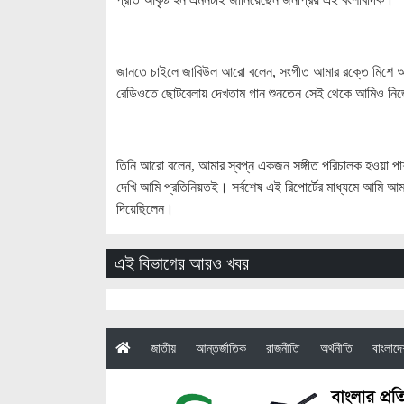
জানতে চাইলে জাবিউল আরো বলেন, সংগীত আমার রক্তে মিশে আছে
রেডিওতে ছোটবেলায় দেখতাম গান শুনতেন সেই থেকে আমিও নিজে 
তিনি আরো বলেন, আমার স্বপ্ন একজন সঙ্গীত পরিচালক হওয়া পাশাপাশ
দেখি আমি প্রতিনিয়তই। সর্বশেষ এই রিপোর্টের মাধ্যমে আমি আম
দিয়েছিলেন।
এই বিভাগের আরও খবর
(current)
জাতীয়
আন্তর্জাতিক
রাজনীতি
অর্থনীতি
বাংলাদ