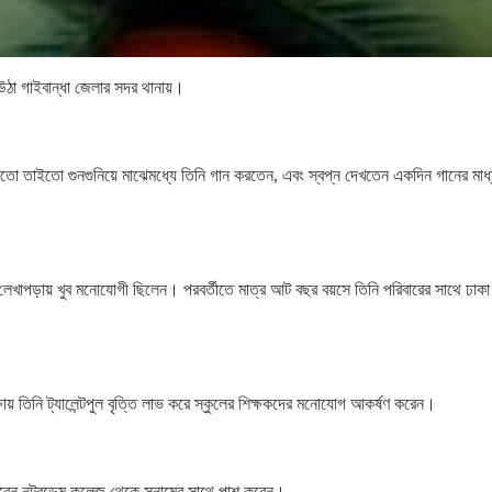
ঠা গাইবান্ধা জেলার সদর থানায়।
তাইতো তাইতো গুনগুনিয়ে মাঝেমধ্যে তিনি গান করতেন, এবং স্বপ্ন দেখতেন একদিন গানের মাধ
পাশি লেখাপড়ায় খুব মনোযোগী ছিলেন। পরবর্তীতে মাত্র আট বছর বয়সে তিনি পরিবারের সাথে ঢাক
ায় তিনি ট্যালেন্টপুল বৃত্তি লাভ করে স্কুলের শিক্ষকদের মনোযোগ আকর্ষণ করেন।
ন করেন নটরডেম কলেজ থেকে সুনামের সাথে পাশ করেন।