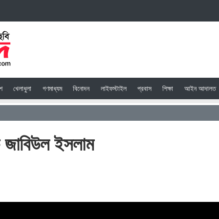
েশ
খেলাধুলা
গণমাধ্যম
বিনোদন
লাইফস্টাইল
প্রবাস
শিক্ষা
আইন আদালত
ক জাবিউল ইসলাম