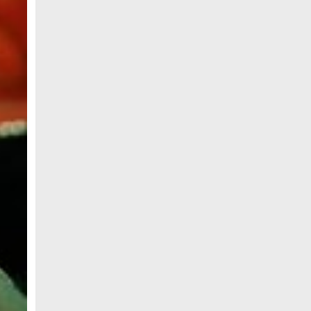
নোবিপ্রবির কোষাধ্যক্ষ পদে অধ্যাপক ড.মাসুদ
যোগ্য দাবিদার
সিগারেট কোম্পানিগুলো বেপরোয়াভাবে আইনভঙ্গ
করছে
গণতান্ত্রিক ব্যবস্থায় সরকার ও বিরোধী দল—
উভয়ই রাষ্ট্র পরিচালনার গুরুত্বপূর্ণ অংশ
সাপাহারে বৃক্ষরোপণ কর্মসূচির উদ্বোধন
পদবঞ্চিত যুবদল নেতাদের গুলশান কার্যালয়ে
অবস্থান কর্মসূচি, শীর্ষ নেতৃত্বের সঙ্গে সাক্ষাতের
চেষ্টা
রাজধানী ঢাকার চারপাশের নৌপথগুলো সচল
করার নির্দেশ প্রধানমন্ত্রীর
নির্বাচন দ্রুত আয়োজনের দাবিতে চা শ্রমিকদের
মানববন্ধন
ঢাকার চারপাশে নৌপথ সচল করার নির্দেশ