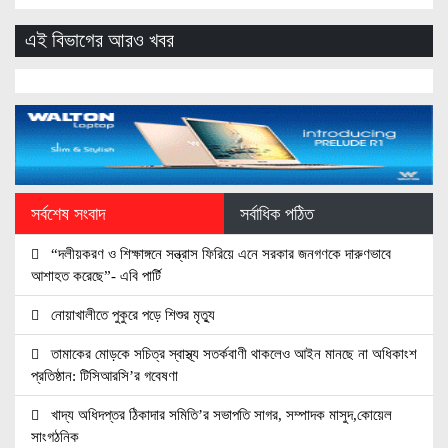
এই বিভাগের আরও খবর
সর্বশেষ সংবাদ
সর্বাধিক পঠিত
“দলীয়করণ ও শিক্ষাঙ্গনে সন্ত্রাস ফিরিয়ে এনে সরকার জনগণকে দারুণভাবে
আশাহত করেছে”- এবি পার্টি
নোয়াখালীতে পুকুরে পড়ে শিশুর মৃত্যু
তামাকের মোড়কে সচিত্র স্বাস্থ্য সতর্কবাণী থাকলেও আইন মানছে না অধিকাংশ
প্রতিষ্ঠান: টিসিআরসি’র গবেষণা
খাদ্য অধিদপ্তর ঠিকাদার সমিতি’র সভাপতি সাগর, সম্পাদক মাসুদ,কোয়েল
সাংগঠনিক