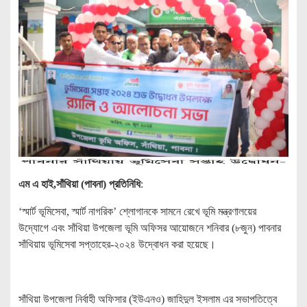
এম এ হাই,সাঁথিয়া (পাবনা) প্রতিনিধি
:
‘স্মার্ট ভূমিসেবা, স্মার্ট নাগরিক’ শ্লােগানকে সামনে রেখে ভূমি মন্ত্রণালয়ের
উদ্যােগে এবং সাঁথিয়া উপজেলা ভূমি অফিসর আয়োজনে শনিবার (৮জুন) পাবনার
সাঁথিয়ায় ভূমিসেবা সপ্তাহের-২০২৪ উদ্বােধন করা হয়েছে।
সাঁথিয়া উপজেলা নির্বাহী অফিসার (ইউএনও) জাহিদুল ইসলাম এর সভাপতিত্বে