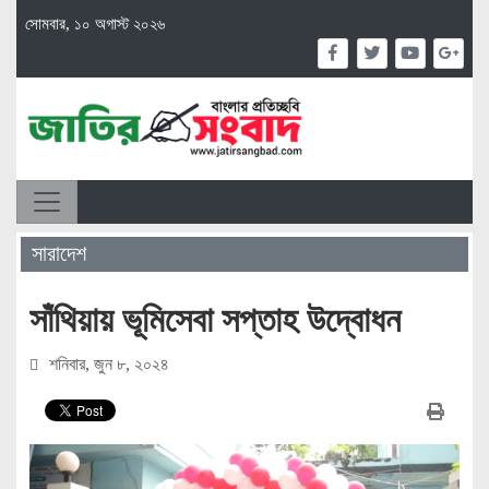
সোমবার, ১০ অগাস্ট ২০২৬
সারাদেশ
সাঁথিয়ায় ভূমিসেবা সপ্তাহ উদ্বােধন
শনিবার, জুন ৮, ২০২৪