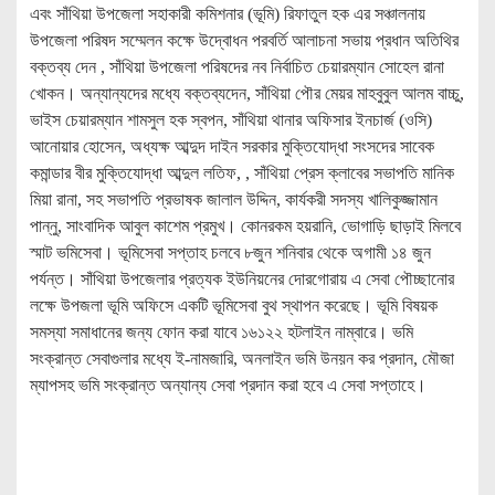
এবং সাঁথিয়া উপজেলা সহাকারী কমিশনার (ভূমি) রিফাতুল হক এর সঞ্চালনায়
উপজেলা পরিষদ সম্মেলন কক্ষে উদ্বােধন পরবর্তি আলাচনা সভায় প্রধান অতিথির
বক্তব্য দেন , সাঁথিয়া উপজেলা পরিষদের নব নির্বাচিত চেয়ারম্যান সােহেল রানা
খােকন। অন্যান্যদের মধ্যে বক্তব্যদেন, সাঁথিয়া পৌর মেয়র মাহবুবুল আলম বাচ্চু,
ভাইস চেয়ারম্যান শামসুল হক স্বপন, সাঁথিয়া থানার অফিসার ইনচার্জ (ওসি)
আনোয়ার হােসেন, অধ্যক্ষ আব্দুদ দাইন সরকার মুক্তিযোদ্ধা সংসদের সাবেক
কমান্ডার বীর মুক্তিযােদ্ধা আব্দুল লতিফ, , সাঁথিয়া প্রেস ক্লাবের সভাপতি মানিক
মিয়া রানা, সহ সভাপতি প্রভাষক জালাল উদ্দিন, কার্যকরী সদস্য খালিকুজ্জামান
পান্নু, সাংবাদিক আবুল কাশেম প্রমুখ। কোনরকম হয়রানি, ভােগাড়ি ছাড়াই মিলবে
স্মাট ভমিসেবা। ভূমিসেবা সপ্তাহ চলবে ৮জুন শনিবার থেকে অগামী ১৪ জুন
পর্যন্ত। সাঁথিয়া উপজেলার প্রত্যক ইউনিয়নের দোরগোরায় এ সেবা পৌচ্ছানোর
লক্ষে উপজলা ভূমি অফিসে একটি ভূমিসেবা বুথ স্থাপন করেছে। ভূমি বিষয়ক
সমস্যা সমাধানের জন্য ফােন করা যাবে ১৬১২২ হটলাইন নাম্বারে। ভমি
সংক্রান্ত সেবাগুলার মধ্যে ই-নামজারি, অনলাইন ভমি উনয়ন কর প্রদান, মৌজা
ম্যাপসহ ভমি সংক্রান্ত অন্যান্য সেবা প্রদান করা হবে এ সেবা সপ্তাহে।