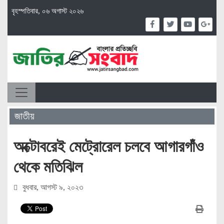
বৃহস্পতিবার, ০৬ অগাস্ট ২০২৬
জাতীয়
অক্টোবরেই মেট্রোরেল চলবে আগারগাঁও
থেকে ম‌তি‌ঝিল
বুধবার, আগস্ট ৯, ২০২৩