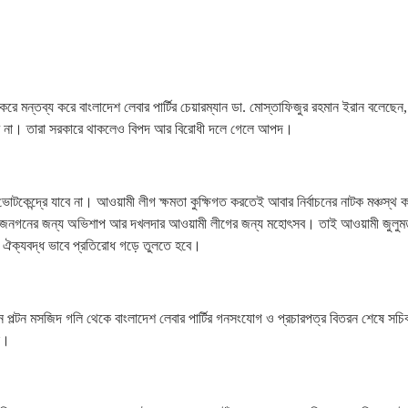
করে মন্তব্য করে বাংলাদেশ লেবার পার্টির চেয়ারম্যান ডা. মোস্তাফিজুর রহমান ইরান বলেছেন,
স করে না। তারা সরকারে থাকলেও বিপদ আর বিরোধী দলে গেলে আপদ।
 ভোটকেন্দ্রে যাবে না। আওয়ামী লীগ ক্ষমতা কুক্ষিগত করতেই আবার নির্বাচনের নাটক মঞ্চস্থ
চন জনগনের জন্য অভিশাপ আর দখলদার আওয়ামী লীগের জন্য মহোৎসব। তাই আওয়ামী জুলুমতন
কে ঐক্যবদ্ধ ভাবে প্রতিরোধ গড়ে তুলতে হবে।
পল্টন মসজিদ গলি থেকে বাংলাদেশ লেবার পার্টির গনসংযোগ ও প্রচারপত্র বিতরন শেষে সচি
ন।