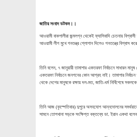
জাতির সংবাদ ডটকম।।
আওয়ামী বাকশালীরা জন্মলগ্ন থেকেই ফ্যাসিবাদি চেতনায় বিশ্বাসী 
আওয়ামী লীগ মুখে গনতন্ত্র শ্লোগান দিলেও গনতন্ত্রে বিশ্বা
তিনি বলেন, ৭ জানুয়ারী তামাশার একতরফা নির্বাচনে সাধারন মানুষ
একতরফা নির্বাচনে জনগনের কোন আগ্রহ নাই। তামাশার নির্বা
থেকে দেশের মানুষকে রক্ষায় দল-মত, জাতি-ধর্ম নির্বিশেষে সকল
তিনি আজ (বৃহস্পতিবার) দুপুরে অসহযোগ আন্নদোলনের সমর্থয়ানে 
সামনে তোপখানা সড়কে সংক্ষিপ্ত বক্তব্যে ডা. ইরান একথা বলে