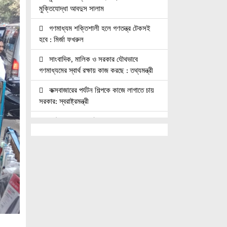
মুক্তিযোদ্ধা আবদুস সালাম
গণমাধ্যম শক্তিশালী হলে গণতন্ত্র টেকসই
হবে : মির্জা ফখরুল
সাংবাদিক, মালিক ও সরকার যৌথভাবে
গণমাধ্যমের স্বার্থ রক্ষায় কাজ করছে : তথ্যমন্ত্রী
কক্সবাজারের পর্যটন শিল্পকে কাজে লাগাতে চায়
সরকার: স্বরাষ্ট্রমন্ত্রী
কাঠমান্ডুতে আন্তর্জাতিক মাতৃভাষা সাংবাদিকতা
সম্মেলন: যোগ দিচ্ছেন বাংলাদেশের আট
সাংবাদিক।।
নয়া পল্টনে স্বেচ্ছাসেবক দলের বৃক্ষরোপণ
কর্মসূচি
৭৫ মিলিয়ন পাউন্ডে আর্সেনালে যোগ দিচ্ছেন
ব্রাজিল তারকা গুইমারেস
জাতিসংঘে জুলাই গণঅভ্যুত্থান দিবস পালিত