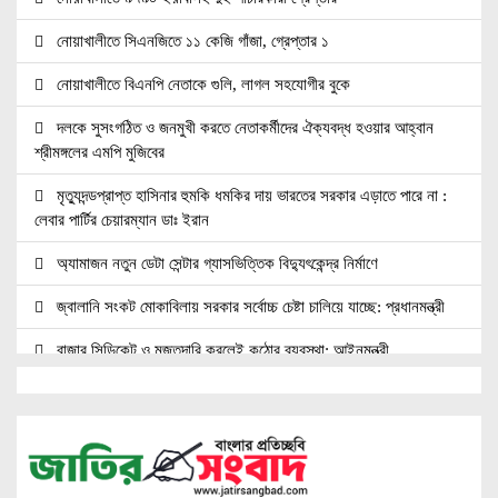
নোয়াখালীতে সিএনজিতে ১১ কেজি গাঁজা, গ্রেপ্তার ১
নোয়াখালীতে বিএনপি নেতাকে গুলি, লাগল সহযোগীর বুকে
দলকে সুসংগঠিত ও জনমুখী করতে নেতাকর্মীদের ঐক্যবদ্ধ হওয়ার আহ্বান
শ্রীমঙ্গলের এমপি মুজিবের
মৃত্যুদন্ডপ্রাপ্ত হাসিনার হুমকি ধমকির দায় ভারতের সরকার এড়াতে পারে না :
লেবার পার্টির চেয়ারম্যান ডাঃ ইরান
অ্যামাজন নতুন ডেটা সেন্টার গ্যাসভিত্তিক বিদ্যুৎকেন্দ্র নির্মাণে
জ্বালানি সংকট মোকাবিলায় সরকার সর্বোচ্চ চেষ্টা চালিয়ে যাচ্ছে: প্রধানমন্ত্রী
বাজার সিন্ডিকেট ও মজুতদারি করলেই কঠোর ব্যবস্থা: আইনমন্ত্রী
চিকিৎসক সমাবেশের উদ্বোধন করলেন প্রধানমন্ত্রী
ইসলাম প্রতিষ্ঠিত হলেই সমাজ ও রাষ্ট্রের সব সমস্যার সমাধান হবে: ইসলামী
সমাজ