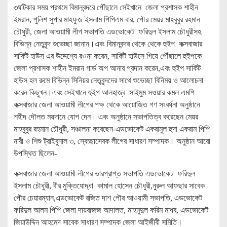
৩ঘটিকার সময় প্রথমে বিমানবন্দরে পৌঁছালে সেইখানে জেলা প্রশাসক শাহীন
ইমরান, পুলিশ সুপার মাহফুজ ইসলাম পিপিএম বার, পৌর মেয়র মাহবুবুর রহমান
চৌধুরী, জেলা আওয়ামী লীগ সভাপতি এডভোকেট ফরিদুল ইসলাম চৌধুরীসহ
বিভিন্ন নেতৃবৃন্দ শুভেচ্ছা জানান।এবং বিমানবন্দর থেকে থেকে হুইপ কক্সবাজার
সার্কিট হাউস এর উদ্দেশ্যে রওনা করেন, সার্কিট হাউসে গিয়ে পৌঁছালে হুইপকে
জেলা প্রশাসক শাহীন ইমরান গার্ড অপ আনার প্রদান করেন,এবং হুইপ সার্কিট
হাউস হল রুমে বিভিন্ন সিনিয়র নেতৃবৃন্দদের সাথে শুভেচ্ছা বিনিময় ও আলোচনা
করেন কিছুখন।এবং সেইখানে হুইপ আলহাজ্ব সাইমুম সওয়ার কমল এমপি
কক্সবাজার জেলা আওয়ামী লীগের পক্ষ থেকে আয়োজিত গণ সংবর্ধনা অনুষ্ঠানে
শহীদ দৌলত ময়দানে যোগ দেন। এবং অনুষ্ঠানে সভাপতিত্ব করেছেন মেয়র
মাহবুবুর রহমান চৌধুরী, সঞ্চালনা করেছেন-এডভোকেট একরামুল হুদা একরাম পিপি
নারী ও শিশু ট্রাইবুনাল ৩, স্বেচ্ছাসেবক লীগের সাধারণ সম্পাদক। অনুষ্ঠান আরো
উপস্থিত ছিলেন-
কক্সবাজার জেলা আওয়ামী লীগের ভারপ্রাপ্ত সভাপতি এডভোকেট ফরিদুল
ইসলাম চৌধুরী, বীর মুক্তিযোদ্ধা কামাল হোসেন চৌধুরী,নুরুল আফছার সাবেক
পৌর চেয়ারম্যান,এডভোকেট রজিত দাশ পৌর আওয়ামী সভাপতি, এডভোকেট
ফরিদুল আলম পিপি জেলা দায়রাজজ আদালত, মাহমুদুল করিম মাধব, এডভোকেট
জিয়াউদ্দিন আহমেদ সাবেক সাধারণ সম্পাদক জেলা আইজীবী সমিতি।