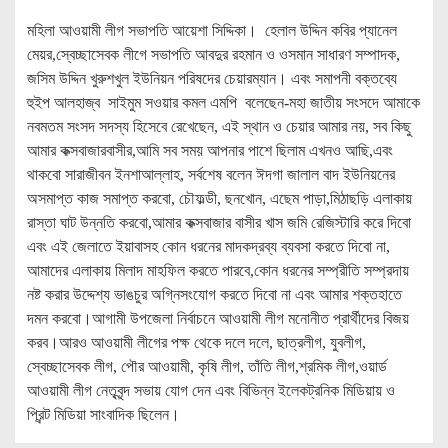
মহিলা আওয়ামী লীগ সভাপতি আয়েশা সিদ্দিকা। হেলাল উদ্দিন কবির প্যানেল
মেয়র,স্বেচ্ছাসেবক লীগে সভাপতি আবদুর রহমান ও ওসমান সাধারণ সম্পাদক,
জসিম উদ্দিন খুরুশখুল ইউনিয়ন পরিষদের চেয়ারম্যান। এবং সমাপনী বক্তব্যে
হুইপ আলহাজ্ব সাইমুম সওয়ার কমল এমপি বলেছেন-মহা জাতীয় সংসদে আমাকে
নবমতম সংসদ সদস্য হিসেবে রেখেছেন, এই স্থান ও চেয়ার আমার নয়, সব কিছু
আমার কক্সবাজারবাসীর,আমি সব সময় আপনার পাশে ছিলাম এখনও আছি,এবং
থাকবো সারাজীবন ইনশাআল্লাহ, সর্বশেষ বলেন ঈদগা জালাল বাদ ইউনিয়নের
অসমাপ্ত কাজ সমাপ্ত করবো, চৌফল্ডী, ছনখোন, এছেম পাড়া,মিঠাছড়ি এলাকায়
রাস্তা ঘাট উন্নতি করবো,আমার কক্সবাজার বাসীর খাস জমি রেজিস্টারি করে দিবো
এবং এই জেলাতে ইয়াবাসহ কোন ধরনের মাদকদ্রব্য ব্যবসা করতে দিবো না,
আমাদের এলাকায় মিলাদ মাহফিল করতে পারবে,কোন ধরনের সম্প্রীতি সম্প্রদায়
নষ্ট করার উদ্দেশ্য ভাঙচুর অগ্নিসংযোগ করতে দিবো না এবং আমার শক্তহাতে
দমন করবো।আগামী উপজেলা নির্বাচনে আওয়ামী লীগ মনোনীত প্রার্থীদের বিজয়
করব।আরও আওয়ামী লীগের পক্ষ থেকে দলে দলে, ছাত্রলীগ, যুবলীগ,
স্বেচ্ছাসেবক লীগ, পৌর আওয়ামী, কৃষি লীগ, তাঁতি লীগ,শ্রমিক লীগ,ওয়ার্ড
আওয়ামী লীগ নেতৃবৃন্দ সভায় যোগ দেন এবং বিভিন্ন ইলেকট্রনিক মিডিয়ায় ও
প্রিন্ট মিডিয়া সাংবাদিক ছিলেন।