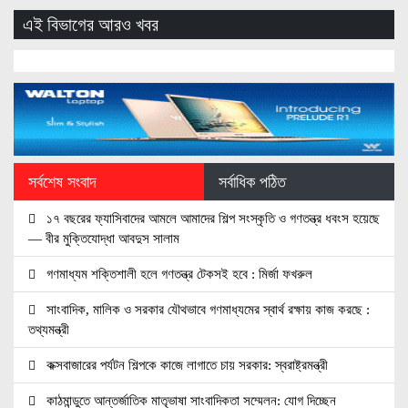
এই বিভাগের আরও খবর
সর্বশেষ সংবাদ
সর্বাধিক পঠিত
১৭ বছরের ফ্যাসিবাদের আমলে আমাদের শিল্প সংস্কৃতি ও গণতন্ত্র ধবংস হয়েছে
— বীর মুক্তিযোদ্ধা আবদুস সালাম
গণমাধ্যম শক্তিশালী হলে গণতন্ত্র টেকসই হবে : মির্জা ফখরুল
সাংবাদিক, মালিক ও সরকার যৌথভাবে গণমাধ্যমের স্বার্থ রক্ষায় কাজ করছে :
তথ্যমন্ত্রী
কক্সবাজারের পর্যটন শিল্পকে কাজে লাগাতে চায় সরকার: স্বরাষ্ট্রমন্ত্রী
কাঠমান্ডুতে আন্তর্জাতিক মাতৃভাষা সাংবাদিকতা সম্মেলন: যোগ দিচ্ছেন