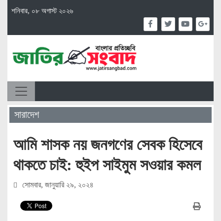
শনিবার, ০৮ অগাস্ট ২০২৬
সারাদেশ
আমি শাসক নয় জনগণের সেবক হিসেবে
থাকতে চাই: হুইপ সাইমুম সওয়ার কমল
সোমবার, জানুয়ারি ২৯, ২০২৪