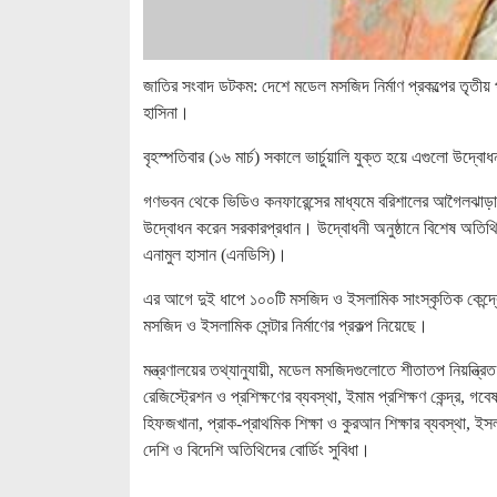
জাতির সংবাদ ডটকম: দেশে মডেল মসজিদ নির্মাণ প্রকল্পের তৃতীয় 
হাসিনা।
বৃহস্পতিবার (১৬ মার্চ) সকালে ভার্চুয়ালি যুক্ত হয়ে এগুলো উদ্ব
গণভবন থেকে ভিডিও কনফারেন্সের মাধ্যমে বরিশালের আগৈলঝাড়া,
উদ্বোধন করেন সরকারপ্রধান। উদ্বোধনী অনুষ্ঠানে বিশেষ অতিথির ব
এনামুল হাসান (এনডিসি)।
এর আগে দুই ধাপে ১০০টি মসজিদ ও ইসলামিক সাংস্কৃতিক কেন্দ্
মসজিদ ও ইসলামিক সেন্টার নির্মাণের প্রকল্প নিয়েছে।
মন্ত্রণালয়ের তথ্যানুযায়ী, মডেল মসজিদগুলোতে শীতাতপ নিয়ন্ত
রেজিস্ট্রেশন ও প্রশিক্ষণের ব্যবস্থা, ইমাম প্রশিক্ষণ কেন্দ্র, গব
হিফজখানা, প্রাক-প্রাথমিক শিক্ষা ও কুরআন শিক্ষার ব্যবস্থা, ইস
দেশি ও বিদেশি অতিথিদের বোর্ডিং সুবিধা।