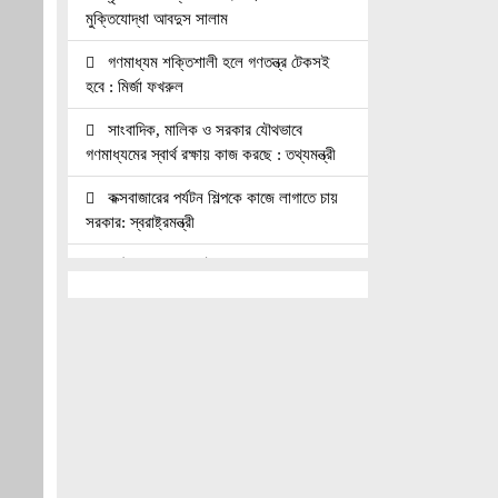
মুক্তিযোদ্ধা আবদুস সালাম
গণমাধ্যম শক্তিশালী হলে গণতন্ত্র টেকসই
হবে : মির্জা ফখরুল
সাংবাদিক, মালিক ও সরকার যৌথভাবে
গণমাধ্যমের স্বার্থ রক্ষায় কাজ করছে : তথ্যমন্ত্রী
কক্সবাজারের পর্যটন শিল্পকে কাজে লাগাতে চায়
সরকার: স্বরাষ্ট্রমন্ত্রী
কাঠমান্ডুতে আন্তর্জাতিক মাতৃভাষা সাংবাদিকতা
সম্মেলন: যোগ দিচ্ছেন বাংলাদেশের আট
সাংবাদিক।।
নয়া পল্টনে স্বেচ্ছাসেবক দলের বৃক্ষরোপণ
কর্মসূচি
৭৫ মিলিয়ন পাউন্ডে আর্সেনালে যোগ দিচ্ছেন
ব্রাজিল তারকা গুইমারেস
জাতিসংঘে জুলাই গণঅভ্যুত্থান দিবস পালিত