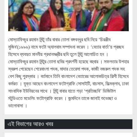
মোস্তাফিজুর রহমান মিন্টু তাঁর বাবার তোলা বঙ্গবন্ধুর ছবি নিয়ে ‘চিরঞ্জীব
মুজিব'(১৯৯৬) নামে ফটো অ্যালবাম সম্পাদনা করেন । ‘বেতার বার্তা’য় প্রচ্ছদ
হিসেবে ব্যবহৃত মাননীয় প্রধানমন্ত্রীর ছবি তুলে মিন্টু আলোচিত হন ।
মোস্তাফিজুর রহমান মিন্টুর তোলা ছবির প্রদর্শনী হয়েছে বহুবার । সফলতার উপহার
স্বরুপ পেয়েছেন শেরেবাংলা পদক, মাদার তেরেসা পদক, কাজী নজরুল পদক সহ
বেশ কিছু পুরস্কার । বর্তমানে তিনি বাংলাদেশ বেতারের আলোকচিত্র শিল্পী হিসেবে
কর্মরত । যুক্ত আছেন বাংলাদেশ ফটোগ্রাফি সোসাইটি, বাচসাস, ফিল্মক্লাব, ঢাকা
সাংবাদিক ইউনিয়নের সাথে । মিন্টু বাবার হাতে গড়া ‘প্রতিচ্ছবি’ ডিজিটাল
স্টুডিওতে মডেলিং ফটোগ্রাফি করেন । জন্মদিনে তাকে জানাই শুভেচ্ছা ও
ভালোবাসা ।
এই বিভাগের আরও খবর