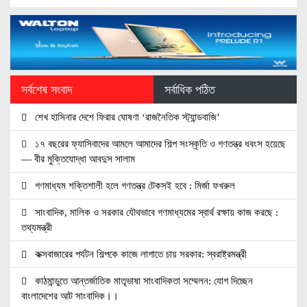
সর্বশেষ সংবাদ
সর্বাধিক পঠিত
শেখ হাসিনার দেশে ফিরার ঘোষণা ‘রাজনৈতিক স্ট্যান্ডবাজি’
১৭ বছরের ফ্যাসিবাদের আমলে আমাদের শিল্প সংস্কৃতি ও গণতন্ত্র ধবংস হয়েছে
— বীর মুক্তিযোদ্ধা আবদুস সালাম
গণমাধ্যম শক্তিশালী হলে গণতন্ত্র টেকসই হবে : মির্জা ফখরুল
সাংবাদিক, মালিক ও সরকার যৌথভাবে গণমাধ্যমের স্বার্থ রক্ষায় কাজ করছে :
তথ্যমন্ত্রী
কক্সবাজারের পর্যটন শিল্পকে কাজে লাগাতে চায় সরকার: স্বরাষ্ট্রমন্ত্রী
কাঠমান্ডুতে আন্তর্জাতিক মাতৃভাষা সাংবাদিকতা সম্মেলন: যোগ দিচ্ছেন
বাংলাদেশের আট সাংবাদিক।।