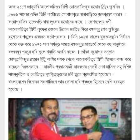
আজ ২১শে জানুয়ারি আলোকচিত্র শিল্পী মোস্তাফিজুর রহমান মিন্টুর জন্মদিন ।
১৯৬৬ সালের এদিন তিনি নাটোরের গোপালপুরে নানাবাড়িতে জন্মগ্রহণ করেন ।
ফটোগ্রাফির হাতেখড়ি বাবা লুৎফর রহমানের কাছে । দেশবরেণ্য গুণী
আলোকচিত্র শিল্পী লুৎফর রহমান ছিলেন জাতির পিতা বঙ্গবন্ধু শেখ মুজিবুর
রহমানের পছন্দের একজন ফটোগ্রাফার । যিনি ১৯৫৪ সালের যুক্তফ্রন্টের নির্বাচন
থেকে শুরু করে ১৯৭৫ সাল পর্যন্ত সময়ে বঙ্গবন্ধুর সাহচর্যে থেকে বহু অনুষ্ঠানে
বঙ্গবন্ধুর প্রচুর ছবি তুলে খ্যাতি অর্জন করেন । তাঁরই সুযোগ্য সন্তান
মোস্তাফিজুর রহমান মিন্টু আশির দশক থেকে আলোকচিত্র শিল্পী হিসেবে কাজ করে
যাচ্ছেন নিরলসভাবে । মাননীয় প্রধানমন্ত্রী মানবতার নেত্রী শেখ হাসিনা সহ বিশিষ্ট
সাংস্কৃতিক ও চলচ্চিত্র ব্যক্তিত্বদের ছবি তুলে প্রশংসিত হয়েছেন ।
বাংলাদেশের বিনোদন ম্যাগাজিনে তার তোলা ছবি প্রচ্ছদ হিসেবে বেশি ব্যবহৃত
হয়েছে ।