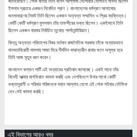
জানিয়েছেন। শোক বার্তায় তিনি বলেন আল্লামা দেলোয়ার হোসাইন সাঈদী ছিলেন
ইসলাম প্রচারে একজন নিবেদিত প্রাণ । বাংলাদেশের ধর্মপ্রাণ আপামোর
জনসাধারণের নিকট তিনি ছিলেন একজন অত্যন্ত সম্মানিত ও প্রিয় ব্যক্তিত্ব।
কোটি কোটি ধর্মপ্রাণ মুসলমান তাঁর তাফসীরের ভক্ত ছিলেন। একইসাথে তিনি
ছিলেন একজন বারবার নির্বাচিত তুখোড় পার্লামেন্টারিয়ান।
কিন্তু অত্যন্ত পরিতাপের বিষয় বর্তমান রাজনৈতিক সরকার তাঁকে অন্যায়ভাবে
মানবতাবিরোধী মামলায় সাজা দিয়ে দীর্ঘদিন কারান্তরীন রাখার ফলে অসুস্থ হয়ে
তিনি আজ মৃত্যু বরণ করেন।
বাংলাদেশ কল্যাণ পার্টি এই অন্যায়ের প্রতিবাদ জানাচ্ছে। একই সাথে তাঁর
বিদেহী আত্মার মাগফিরাত কামনা করছি এবং দেশবিদেশে উনার লাখো কোটি
ভক্তানুরাগী ও পরিবার পরিজনকে মহান আল্লাহ যেনো এই শোক সইবার তৌফিক
দেন সেই কামনা করছি।
এই বিভাগের আরও খবর