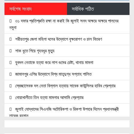
সর্বশেষ সংবাদ
সর্বাধিক পঠিত
৩১ দফার প্রতিশ্রুতি রক্ষা না করাই কি জুলাই সনদ অক্ষরে অক্ষরে পালনের
নমুনা
শরীয়তপুর জেলা মহিলা দলের উদ্যোগে বৃক্ষরোপণ ও চাল বিতরণ
শাক ধুতে গিয়ে গৃহবধূর মৃত্যু
যুবদল নেতাকে হত্যা করে লাশ গুমের চেষ্টা, থানায় মামলা
জামালপুর এপির উদ্যোগে বিশ্ব মাতৃদুগ্ধ সপ্তাহ পালিত
স্বেচ্ছাসেবক দল নেতা বিল্লাল হত্যায় সাবেক কাউন্সিলর হাবিব গ্রেপ্তার
নোয়াখালীতে তিন হত্যা মামলার আসামি গ্রেপ্তার
জুলাই যোদ্ধাদের সিএনজি অটোরিকশা ও রিকশা উপহার দিলেন প্রধানমন্ত্রী
তারেক রহমান
জ্বালানি সেক্টরকে অস্থিতিশীল করার চেষ্টা করছে একটি চক্র: প্রধানমন্ত্রী