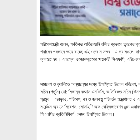
পরিবেশমন্ত্রী বলেন, ক্ষতিকর অতিবেগুনি রশ্মির প্রভাবে ত্বকের 
গ্যাসের প্রভাবে ক্ষয়ে যাচ্ছে এই ওজোন স্তর। এ গ্যাসগুলো সাধ
ব্যবহৃত হয়। এলক্ষ্যে ওজোনস্তরের ক্ষয়কারী সিএফসি, এইচএফসি
সমাবেশ ও র‍্যালিতে অন্যান্যের মধ্যে উপস্থিত ছিলেন পরিবেশ, ব
সচিব (পদূনি) মো: মিজানুর রহমান এনডিসি, অতিরিক্ত সচিব (উন
প্রমুখ। এছাড়াও, পরিবেশ, বন ও জলবায়ু পরিবর্তন মন্ত্রণালয় ও এর
মার্চেন্টস অ্যাসোসিয়েশন, সোসাইটি অফ রেফ্রিজারেশন এন্ড এয়ারকন্ডিশ
পিএলসির প্রতিনিধিবর্গ এসময় উপস্থিত ছিলেন।