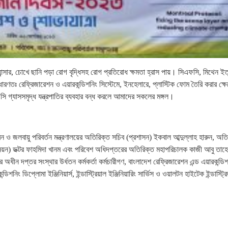
ক্যান্সার, চোখে ছানি পড়া রোগ বৃদ্ধিসহ রোগ প্রতিরোধ ক্ষমতা হ্রাস পায়। সিএফসি, মিথেন ইত
ারণতঃ রেফ্রিজারেশন ও এয়ারকন্ডিশনিং সিস্টেমে, ইনহেলারে, প্লাস্টিক ফোম তৈরি করার ক্ষে
 গ্যাসসমৃদ্ধ যন্ত্রপাতির ব্যবহার বন্ধ করলে আমাদের সকলের মঙ্গল।
ন ও জলবায়ু পরিবর্তন মন্ত্রণালয়ের অতিরিক্ত সচিব (প্রশাসন) ইকবাল আব্দুল্লাহ হারুন, অত
্নয়ন) ডক্টর ফাহমিদা খানম এবং পরিবেশ অধিদপ্তরের অতিরিক্ত মহাপরিচালক কাজী আবু তাহ
 অধীন দপ্তর সংস্থার উর্ধতন কর্মকর্তা কর্মচারীগণ, বাংলাদেশ রেফ্রিজারেশন এন্ড এয়ারকন্ডি
নিং ডিপ্লোমা ইঞ্জিনিয়ার্স, ইন্ডাস্ট্রিয়াল ইঞ্জিনিয়ারিং সার্ভিস ও ওয়ালটন হাইটেক ইন্ডাস্ট্র