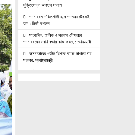
মুক্তিযোদ্ধা আবদুস সালাম
গণমাধ্যম শক্তিশালী হলে গণতন্ত্র টেকসই
হবে : মির্জা ফখরুল
সাংবাদিক, মালিক ও সরকার যৌথভাবে
গণমাধ্যমের স্বার্থ রক্ষায় কাজ করছে : তথ্যমন্ত্রী
কক্সবাজারের পর্যটন শিল্পকে কাজে লাগাতে চায়
সরকার: স্বরাষ্ট্রমন্ত্রী
কাঠমান্ডুতে আন্তর্জাতিক মাতৃভাষা সাংবাদিকতা
সম্মেলন: যোগ দিচ্ছেন বাংলাদেশের আট
সাংবাদিক।।
নয়া পল্টনে স্বেচ্ছাসেবক দলের বৃক্ষরোপণ
কর্মসূচি
৭৫ মিলিয়ন পাউন্ডে আর্সেনালে যোগ দিচ্ছেন
ব্রাজিল তারকা গুইমারেস
জাতিসংঘে জুলাই গণঅভ্যুত্থান দিবস পালিত