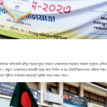
ন, ক্ষতিকর অতিবেগুনি রশ্মির প্রভাব মুক্ত থাকতে ওজোনস্তর ক্ষয়রোধে সাধারণ মানুষকে এগ
 বায়ুতে ওজোনস্তর ক্ষয়কারী দ্রব্য যাতে নির্গমণ না হয় টেকনিশিয়ানগণকে সেদিকে লক্ষ্য
সৃষ্টিতে গণমাধ্যম গুরুত্বপূর্ণ ভূমিকা পালন করতে পারে।