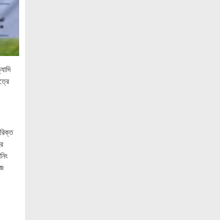
নোবিপ্রবির কোষাধ্যক্ষ পদে অধ্যাপক ড.মাসুদ
যোগ্য দাবিদার
সিগারেট কোম্পানিগুলো বেপরোয়াভাবে আইনভঙ্গ
করছে
্যাদি
গণতান্ত্রিক ব্যবস্থায় সরকার ও বিরোধী দল—
ত্রে
উভয়ই রাষ্ট্র পরিচালনার গুরুত্বপূর্ণ অংশ
সাপাহারে বৃক্ষরোপণ কর্মসূচির উদ্বোধন
পদবঞ্চিত যুবদল নেতাদের গুলশান কার্যালয়ে
িরিক্ত
অবস্থান কর্মসূচি, শীর্ষ নেতৃত্বের সঙ্গে সাক্ষাতের
ের
চেষ্টা
শনিং
রাজধানী ঢাকার চারপাশের নৌপথগুলো সচল
িজ
করার নির্দেশ প্রধানমন্ত্রীর
নির্বাচন দ্রুত আয়োজনের দাবিতে চা শ্রমিকদের
মানববন্ধন