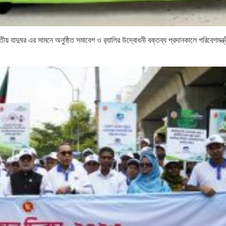
 যাদুঘর এর সামনে অনুষ্ঠিত সমাবেশ ও র‍্যালির উদ্বোধনী বক্তব্য প্রদানকালে পরিবেশমন্ত্