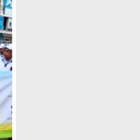
উচ্চশিক্ষার দ্বার খুলতে ‘ওভারসীজ এডুকেয়ার’
ও ‘এডু উইংস হাব’-এর নতুন যাত্রা
জুলাই সনদ বাস্তবায়নের দাবিতে মনোহরগঞ্জে
জামায়াতের গণমিছিল ও সমাবেশ
সাপাহারে তুচ্ছ ঘটনায় দম্পতি কে পিটিয়ে জখম
এককালের আপোষহীন বিএনপি এখন
আপোসকামী হয়ে জনরায় উপেক্ষা করছে
মোবাইল রেডিয়েশনের কারণে কোনো ধরনের
স্বাস্থ্যঝুঁকি নেই : বিটিআরসি কমিশনার
জাতিসংঘের হিসাব ও সরকারি গেজেটের বাইরে
থাকা ৫৬৪ নিহতের পরিচয় প্রকাশের দাবি
বিসিআরএসের
আগামী ৭ আগস্ট অনুরাগের প্রথম
প্রতিষ্ঠাবার্ষিকী
গণভোটের রায়ের আলোকে জুলাই জাতীয় সনদ