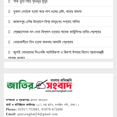
শাক ধুতে গিয়ে গৃহবধূর মৃত্যু
যুবদল নেতাকে হত্যা করে লাশ গুমের চেষ্টা, থানায় মামলা
জামালপুর এপির উদ্যোগে বিশ্ব মাতৃদুগ্ধ সপ্তাহ পালিত
স্বেচ্ছাসেবক দল নেতা বিল্লাল হত্যায় সাবেক কাউন্সিলর হাবিব গ্রেপ্তার
নোয়াখালীতে তিন হত্যা মামলার আসামি গ্রেপ্তার
জুলাই যোদ্ধাদের সিএনজি অটোরিকশা ও রিকশা উপহার দিলেন প্রধানমন্ত্রী
তারেক রহমান
জ্বালানি সেক্টরকে অস্থিতিশীল করার চেষ্টা করছে একটি চক্র: প্রধানমন্ত্রী
নোয়াখালীতে ৯৭৯০ ইয়াবাসহ দুই পাচারকারী গ্রেপ্তার
নোয়াখালীতে সিএনজিতে ১১ কেজি গাঁজা, গ্রেপ্তার ১
নোয়াখালীতে বিএনপি নেতাকে গুলি, লাগল সহযোগীর বুকে
সম্পাদক ও প্রকাশকঃ
রাসেল আহমেদ
বার্তা ও বাণিজ্যিক কার্যালয়ঃ
২১/১ নয়া পল্টন, মসজিদ গলি, ঢাকা।।
দলকে সুসংগঠিত ও জনমুখী করতে নেতাকর্মীদের ঐক্যবদ্ধ হওয়ার আহ্বান
Phone:
01917-753081, 01979-672696
Email:
jatirsongbad24@gmail.com
শ্রীমঙ্গলের এমপি মুজিবের