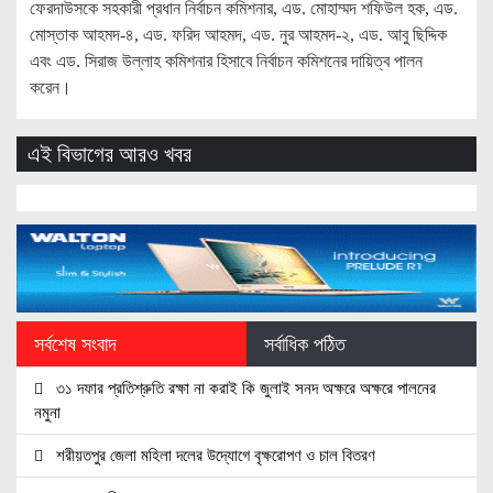
ফেরদাউসকে সহকারী প্রধান নির্বাচন কমিশনার, এড. মোহাম্মদ শফিউল হক, এড.
মোস্তাক আহমদ-৪, এড. ফরিদ আহমদ, এড. নুর আহমদ-২, এড. আবু ছিদ্দিক
এবং এড. সিরাজ উল্লাহ কমিশনার হিসাবে নির্বাচন কমিশনের দায়িত্ব পালন
করেন।
এই বিভাগের আরও খবর
সর্বশেষ সংবাদ
সর্বাধিক পঠিত
৩১ দফার প্রতিশ্রুতি রক্ষা না করাই কি জুলাই সনদ অক্ষরে অক্ষরে পালনের
নমুনা
শরীয়তপুর জেলা মহিলা দলের উদ্যোগে বৃক্ষরোপণ ও চাল বিতরণ