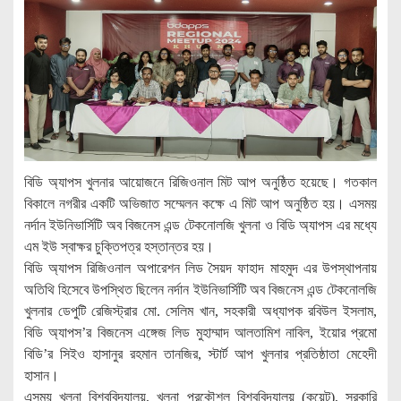
বিডি অ্যাপস খুলনার আয়োজনে রিজিওনাল মিট আপ অনুষ্ঠিত হয়েছে। গতকাল
বিকালে নগরীর একটি অভিজাত সম্মেলন কক্ষে এ মিট আপ অনুষ্ঠিত হয়। এসময়
নর্দান ইউনিভার্সিটি অব বিজনেস এন্ড টেকনোলজি খুলনা ও বিডি অ্যাপস এর মধ্যে
এম ইউ স্বাক্ষর চুক্তিপত্র হস্তান্তর হয়।
বিডি অ্যাপস রিজিওনাল অপারেশন লিড সৈয়দ ফাহাদ মাহমুদ এর উপস্থাপনায়
অতিথি হিসেবে উপস্থিত ছিলেন নর্দান ইউনিভার্সিটি অব বিজনেস এন্ড টেকনোলজি
খুলনার ডেপুটি রেজিস্ট্রার মো. সেলিম খান, সহকারী অধ্যাপক রবিউল ইসলাম,
বিডি অ্যাপস’র বিজনেস এঙ্গেজ লিড মুহাম্মাদ আলতামিশ নাবিল, ইয়োর প্রমো
বিডি’র সিইও হাসানুর রহমান তানজির, স্টার্ট আপ খুলনার প্রতিষ্ঠাতা মেহেদী
হাসান।
এসময় খুলনা বিশ্ববিদ্যালয়, খুলনা প্রকৌশল বিশ্ববিদ্যালয় (কুয়েট), সরকারি