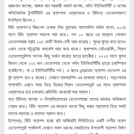
ব্রজলাল কলেজ, আজম খান সরকারী কমার্স কলেজ, নর্দান ইউনিভার্সিটি ও যশোর
পলিটেকনিক ইন্সটিটিউট এর ক্যাম্পাস এম্বাসেডর ও বিভিন্ন ডেভেলপারগণ
উপস্থিত ছিলেন।
বিডি অ্যাপস’র বিজনেস এঙ্গেজ লিড মুহাম্মাদ আলতামিশ নাবিল বলেন, ২০১৪
সালে বিডি অ্যাপস পথচলা শুরু করে। গত ১০ বছরে এর মাধ্যমে লোকাল
ডেভেলপাররা প্রায় ১২৫ কোটি টাকার বেশী আয় করেছে। ক্ষুদ্র ক্ষুদ্র করে হলেও
এখান থেকে স্টুডেন্টরা কমবেশি আয় করে থাকে। ক্যাম্পাস নেটওয়ার্কিং, স্কিল
ডেভেলপমেন্টসহ অনেক কিছু অর্জন করেছে ছাত্র ছাত্রীরা। ২০২৩ সালে খুলনা
বিভাগ থেকে ১২৩ জন ডেভেলপার থেকে নর্দান ইউনিভার্সিটির ছাত্র চ্যাম্পিয়ন
হয়েছিলো। যা এ ইউনিভার্সিটির গর্ভ। এ বছরে এন্ড্রয়েড অ্যাপস ডেভেলপ এর
বুট ক্যাম্প হবে ৪ মাসের। যেখানে স্কলারশিপ এর ব্যবস্থা থাকবে। পড়াশোনার
পাশাপাশি এখানে সময় দিয়ে নিজের স্কিল ডেভেলপমেন্ট এর সাথে ক্যাম্পাস
এম্বাসেডর হয়ে চমৎকার রেভিনিউ জেনারেট করা সম্ভব।
পরে বিভিন্ন কলেজ ও বিশ্ববিদ্যালয়ের ডেভেলপাররা তাদের কাজের অভিজ্ঞতা
শেয়ার করে। বিডি অ্যাপস এর মাধ্যমে ভালো কিছু করার প্রত্যাশা নিয়ে সবাই
তাদের বক্তব্য ও মতামত প্রদান করে।
উল্লেখ্য, বিডি অ্যাপস হচ্ছে রবি আজিয়াটা লিমিটেডের একটি দেশীয় অ্যাপ
ডেভেলপমেন্ট প্লাটফর্ম যেখানে সকল ধরনের মোবাইলের উপযোগী অ্যাপস নির্মাণ