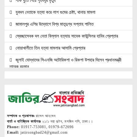
শাক ধুতে গিয়ে গৃহবধূর মৃত্যু
যুবদল নেতাকে হত্যা করে লাশ গুমের চেষ্টা, থানায় মামলা
জামালপুর এপির উদ্যোগে বিশ্ব মাতৃদুগ্ধ সপ্তাহ পালিত
স্বেচ্ছাসেবক দল নেতা বিল্লাল হত্যায় সাবেক কাউন্সিলর হাবিব গ্রেপ্তার
নোয়াখালীতে তিন হত্যা মামলার আসামি গ্রেপ্তার
জুলাই যোদ্ধাদের সিএনজি অটোরিকশা ও রিকশা উপহার দিলেন প্রধানমন্ত্রী
তারেক রহমান
জ্বালানি সেক্টরকে অস্থিতিশীল করার চেষ্টা করছে একটি চক্র: প্রধানমন্ত্রী
নোয়াখালীতে ৯৭৯০ ইয়াবাসহ দুই পাচারকারী গ্রেপ্তার
নোয়াখালীতে সিএনজিতে ১১ কেজি গাঁজা, গ্রেপ্তার ১
নোয়াখালীতে বিএনপি নেতাকে গুলি, লাগল সহযোগীর বুকে
সম্পাদক ও প্রকাশকঃ
রাসেল আহমেদ
বার্তা ও বাণিজ্যিক কার্যালয়ঃ
২১/১ নয়া পল্টন, মসজিদ গলি, ঢাকা।।
দলকে সুসংগঠিত ও জনমুখী করতে নেতাকর্মীদের ঐক্যবদ্ধ হওয়ার আহ্বান
Phone:
01917-753081, 01979-672696
Email:
jatirsongbad24@gmail.com
শ্রীমঙ্গলের এমপি মুজিবের