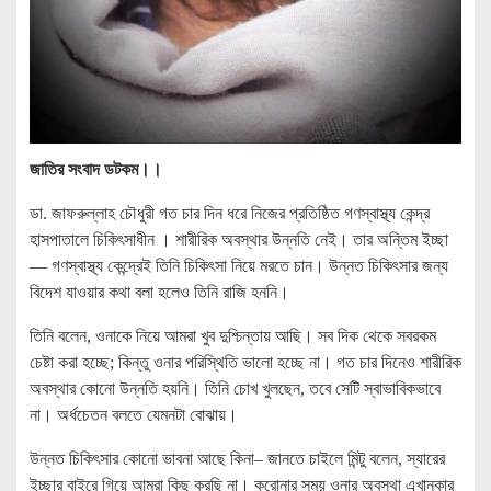
জাতির সংবাদ ডটকম।।
ডা. জাফরুল্লাহ চৌধুরী গত চার দিন ধরে নিজের প্রতিষ্ঠিত গণস্বাস্থ্য কেন্দ্র
হাসপাতালে চিকিৎসাধীন । শারীরিক অবস্থার উন্নতি নেই। তার অন্তিম ইচ্ছা
— গণস্বাস্থ্য কেন্দ্রেই তিনি চিকিৎসা নিয়ে মরতে চান। উন্নত চিকিৎসার জন্য
বিদেশ যাওয়ার কথা বলা হলেও তিনি রাজি হননি।
তিনি বলেন, ওনাকে নিয়ে আমরা খুব দুশ্চিন্তায় আছি। সব দিক থেকে সবরকম
চেষ্টা করা হচ্ছে; কিন্তু ওনার পরিস্থিতি ভালো হচ্ছে না। গত চার দিনেও শারীরিক
অবস্থার কোনো উন্নতি হয়নি। তিনি চোখ খুলছেন, তবে সেটি স্বাভাবিকভাবে
না। অর্ধচেতন বলতে যেমনটা বোঝায়।
উন্নত চিকিৎসার কোনো ভাবনা আছে কিনা– জানতে চাইলে মিন্টু বলেন, স্যারের
ইচ্ছার বাইরে গিয়ে আমরা কিছু করছি না। করোনার সময় ওনার অবস্থা এখানকার