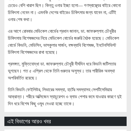
চেয়েও বেশি খারাপ ছিল। কিন্তু ওনার ইচ্ছা হলো— গণস্বাস্থ্যের বাইরে কোনো
চিকিৎসা নেবেন না। এমনকি দেশের বাইরেও চিকিৎসার জন্য যাবেন না, এটিই
ওনার শেষ কথা।
এর আগে রোববার মেডিকেল বোর্ডের প্রধান জানান, ডা. জাফরুল্লাহ চৌধুরীর
চিকিৎসায় বিশেষজ্ঞদের নিয়ে মেডিকেল বোর্ডের জরুরি বৈঠক হয়েছে। মেডিকেল
বোর্ডে কিডনি, মেডিসিন, ভাসকুলার সার্জন, বক্ষব্যাধি বিশেষজ্ঞ, ইনটেনসিভিস্ট
চিকিৎসা বিশেষজ্ঞদের রাখা হয়েছে।
প্রসঙ্গত, মুক্তিযোদ্ধা ডা. জাফরুল্লাহ চৌধুরী দীর্ঘদিন ধরে কিডনি জটিলতায়
ভুগছেন। গত ৫ এপ্রিল থেকে তিনি গুরুতর অসুস্থ। তার শারীরিক অবস্থা
অপরিবর্তিত রয়েছে।
তিনি কিডনি ফেইলিউর, লিভারের সমস্যা, হার্টের সমস্যাসহ সেপটিসেমিয়ায়
আক্রান্ত। শরীরে অক্সিজেন স্যাচুরেশন ও ব্লাড পেশার কমে যাওয়ার কারণে দুই
দিন ধরে বিশেষ কিছু ওষুধ দেওয়া হচ্ছে তাকে।
এই বিভাগের আরও খবর