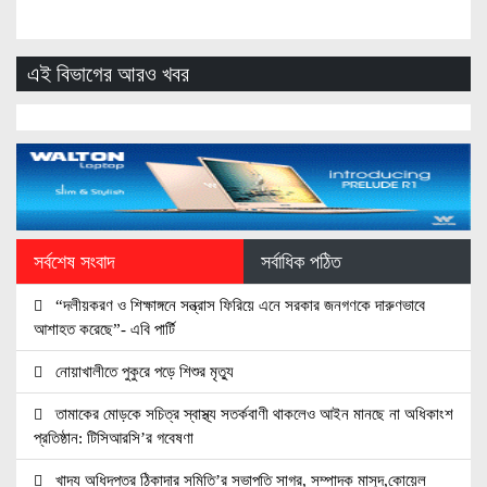
এই বিভাগের আরও খবর
সর্বশেষ সংবাদ
সর্বাধিক পঠিত
“দলীয়করণ ও শিক্ষাঙ্গনে সন্ত্রাস ফিরিয়ে এনে সরকার জনগণকে দারুণভাবে
আশাহত করেছে”- এবি পার্টি
নোয়াখালীতে পুকুরে পড়ে শিশুর মৃত্যু
তামাকের মোড়কে সচিত্র স্বাস্থ্য সতর্কবাণী থাকলেও আইন মানছে না অধিকাংশ
প্রতিষ্ঠান: টিসিআরসি’র গবেষণা
খাদ্য অধিদপ্তর ঠিকাদার সমিতি’র সভাপতি সাগর, সম্পাদক মাসুদ,কোয়েল