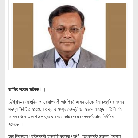
জাতির সংবাদ ডটকম।।
চট্টগ্রাম-৭ (রাঙ্গুনিয়া ও বোয়ালখালী আংশিক) আসন থেকে টানা চতুর্থবার সংসদ
সদস্য নির্বাচিত হয়েছেন তথ্য ও সম্প্রচারমন্ত্রী ড. হাছান মাহমুদ। তিনি এই
আসন থেকে ১ লাখ ৯৮ হাজার ৯৭৬ ভোট পেয়ে বেসরকারিভাবে নির্বাচিত
হয়েছেন।
তার নিকটতম প্রতিদ্বন্দ্বী ইসলামী ফ্রন্টের প্রার্থী এডভোকেট মুহাম্মদ ইকবাল