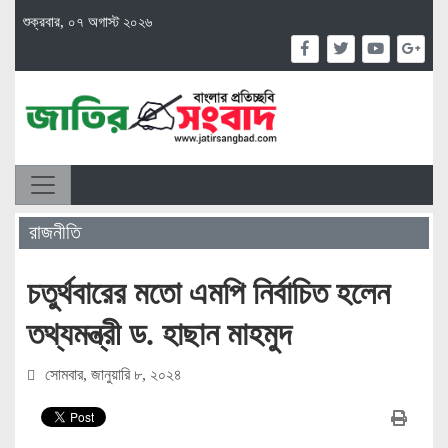
শুক্রবার, ০৭ অগাস্ট ২০২৬
রাজনীতি
চতুর্থবারের মতো এমপি নির্বাচিত হলেন
তথ্যমন্ত্রী ড. হাছান মাহমুদ
সোমবার, জানুয়ারি ৮, ২০২৪