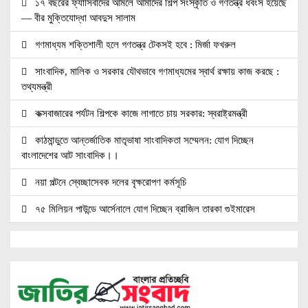
১৭ বছরের ফ্যাসিবাদের আমলে আমাদের শিল্প সংস্কৃতি ও গণতন্ত্র ধবংস হয়েছে
— বীর মুক্তিযোদ্ধা আবদুস সালাম
গণমাধ্যম শক্তিশালী হলে গণতন্ত্র টেকসই হবে : মির্জা ফখরুল
সাংবাদিক, মালিক ও সরকার যৌথভাবে গণমাধ্যমের স্বার্থ রক্ষায় কাজ করছে :
তথ্যমন্ত্রী
কক্সবাজারের পর্যটন শিল্পকে কাজে লাগাতে চায় সরকার: স্বরাষ্ট্রমন্ত্রী
কাঠমান্ডুতে আন্তর্জাতিক মাতৃভাষা সাংবাদিকতা সম্মেলন: যোগ দিচ্ছেন
বাংলাদেশের আট সাংবাদিক।।
নয়া পল্টনে স্বেচ্ছাসেবক দলের বৃক্ষরোপণ কর্মসূচি
৭৫ মিলিয়ন পাউন্ডে আর্সেনালে যোগ দিচ্ছেন ব্রাজিল তারকা গুইমারেস
জাতিসংঘে জুলাই গণঅভ্যুত্থান দিবস পালিত
বেসামরিক দায়িত্ব নেওয়ার পর প্রথম থাইল্যান্ড সফরে মিয়ানমারের প্রেসিডেন্ট
জামালপুরে জুলাই অভ্যুত্থান দিবস উদযাপিত