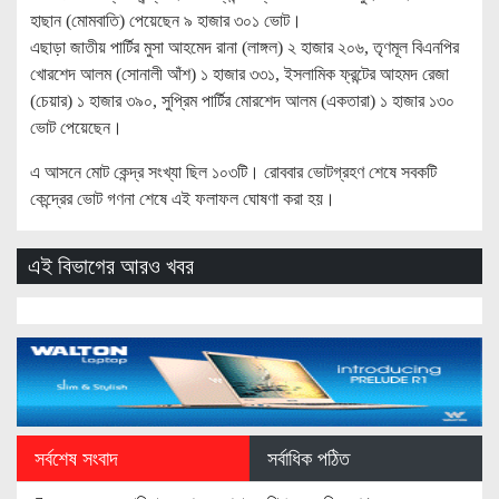
হাছান (মোমবাতি) পেয়েছেন ৯ হাজার ৩০১ ভোট।
এছাড়া জাতীয় পার্টির মুসা আহমেদ রানা (লাঙ্গল) ২ হাজার ২০৬, তৃণমূল বিএনপির
খোরশেদ আলম (সোনালী আঁশ) ১ হাজার ৩৩১, ইসলামিক ফ্রন্টের আহমদ রেজা
(চেয়ার) ১ হাজার ৩৯০, সুপ্রিম পার্টির মোরশেদ আলম (একতারা) ১ হাজার ১৩০
ভোট পেয়েছেন।
এ আসনে মোট কেন্দ্র সংখ্যা ছিল ১০৩টি। রোববার ভোটগ্রহণ শেষে সবকটি
কেন্দ্রের ভোট গণনা শেষে এই ফলাফল ঘোষণা করা হয়।
এই বিভাগের আরও খবর
সর্বশেষ সংবাদ
সর্বাধিক পঠিত