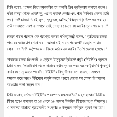
তিনি বলেন, “চামড়া কিনে ব্যবসায়ীরা তা পরবর্তী শিল্প প্রক্রিয়ায় ব্যবহার করেন।
কাঁচা চামড়া থেকে ওয়েট ব্লু, এরপর ক্রাস্ট লেদার এবং পরে ফিনিশড লেদার তৈরি
হয়। সেই চামড়া দিয়েই জুতা, স্যান্ডেল, বেল্টসহ বিভিন্ন পণ্য উৎপাদন করা হয়।
তাই সময়মতো লবণ না মাখালে সেই চামড়ার কোনো ব্যাবহারিক মূল্য থাকে না।”
চামড়া পাচার প্রসঙ্গে এক প্রশ্নের জবাবে বাণিজ্যমন্ত্রী বলেন, ‘প্রতিবছর চামড়া
পাচারের অভিযোগ শোনা যায়। আমরা চাই না দেশের একটি চামড়াও পাচার
হোক। সংশ্লিষ্ট কর্তৃপক্ষকে এ বিষয়ে কঠোর নজরদারির নির্দেশ দেওয়া হয়েছে।’
সাভারের চামড়া শিল্পনগরী ও সেন্ট্রাল ইফ্লুয়েন্ট ট্রিটমেন্ট প্ল্যান্ট (সিইটিপি) প্রসঙ্গে
তিনি বলেন, ‘হাজারীবাগ থেকে সাভারে স্থানান্তরের পরও অনেক ট্যানারি পুরোপুরি
কার্যক্রম চালু করতে পারেনি। সিইটিপির কিছু সীমাবদ্ধতা রয়েছে। এগুলো
সমাধান করে আরও বিনিয়োগ আকৃষ্ট করতে পারলে দেশের সব চামড়া শিল্পায়নের
আওতায় আনা সম্ভব হবে।’
তিনি জানান, বর্তমানে সিইটিপির প্রকল্পগত সক্ষমতা দৈনিক ২৫ হাজার কিউবিক
মিটার হলেও বাস্তবে তা ১৪ থেকে ১৮ হাজার কিউবিক মিটারের মধ্যে সীমাবদ্ধ।
এ সক্ষমতা বাড়াতে প্রয়োজনীয় সংস্কার ও উন্নয়ন কার্যক্রম গ্রহণ করা হবে।