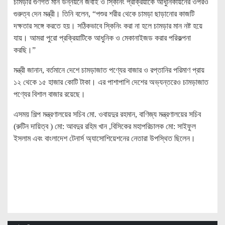
চামড়ার গুণগত মান উন্নয়নে জবাই ও স্কিনিং প্রক্রিয়াকে আধুনিকায়নের ওপরও
গুরুত্ব দেন মন্ত্রী। তিনি বলেন, “পশুর শরীর থেকে চামড়া ছাড়ানোর কাজটি
দক্ষতার সঙ্গে করতে হয়। সঠিকভাবে স্কিনিং করা না হলে চামড়ার মান নষ্ট হয়ে
যায়। আমরা পুরো প্রক্রিয়াটিকে আধুনিক ও মেকানাইজড করার পরিকল্পনা
করছি।”
মন্ত্রী জানান, বর্তমানে দেশে চামড়াজাত পণ্যের বাজার ও রপ্তানির পরিমাণ প্রায়
১২ থেকে ১৫ হাজার কোটি টাকা। এর পাশাপাশি দেশের অভ্যন্তরেও চামড়াজাত
পণ্যের বিশাল বাজার রয়েছে।
এসময় শিল্প মন্ত্রণালয়ের সচিব মো. ওবায়দুর রহমান, বাণিজ্য মন্ত্রণালয়ের সচিব
(রুটিন দায়িত্ব ) মো: আবদুর রহিম খান ,বিসিকের মহাপরিচালক মো: সাইফুল
ইসলাম এবং বাংলাদেশ টেনার্স অ্যাসোশিয়েশনের নেতারা উপস্থিত ছিলেন।