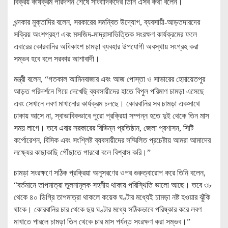
বিক্রয় কার্যক্রম পরিদর্শন শেষে সাংবাদিকদের তিনি এসব কথা বলেন।
খন্দকার মুক্তাদির বলেন, সরকারের সমন্বিত উদ্যোগ, ব্যবসায়ী-আড়তদারদের
সক্রিয় অংশগ্রহণ এবং মসজিদ-মাদ্রাসাভিত্তিক সংরক্ষণ কার্যক্রমের ফলে
এবারের কোরবানির অধিকাংশ চামড়া ব্যবহার উপযোগী অবস্থায় সংগ্রহ করা
সম্ভব হবে বলে সরকার আশাবাদী।
মন্ত্রী বলেন, “গতকাল আমিনবাজার এবং আজ পোস্তা ও সাভারের হেমায়েতপুর
আড়ত পরিদর্শনে গিয়ে দেখেছি ব্যবসায়ীদের হাতে বিপুল পরিমাণ চামড়া এসেছে
এবং সেখানে লবণ মাখানোর কার্যক্রম চলছে। কোরবানির সব চামড়া একসাথে
ঢাকায় আসে না, স্বাভাবিকভাবে পুরো প্রক্রিয়া সম্পন্ন হতে দুই থেকে তিন মাস
সময় লাগে। তবে এবার সরকারের বিভিন্ন প্রতিষ্ঠান, জেলা প্রশাসন, সিটি
কর্পোরেশন, বিসিক এবং সংশ্লিষ্ট ব্যবসায়ীদের সম্মিলিত প্রচেষ্টায় আমরা আমাদের
লক্ষ্যের কাছাকাছি পৌঁছাতে পারবো বলে বিশ্বাস করি।”
চামড়া সংরক্ষণে সঠিক প্রক্রিয়া অনুসরণের ওপর গুরুত্বারোপ করে তিনি বলেন,
“বর্তমানে তাপমাত্রা তুলনামূলক সহনীয় থাকায় পরিস্থিতি ভালো আছে। তবে ৩৮
থেকে ৪০ ডিগ্রি তাপমাত্রা থাকলে কয়েক ঘণ্টার মধ্যেই চামড়া নষ্ট হওয়ার ঝুঁকি
থাকে। কোরবানির চার থেকে ছয় ঘণ্টার মধ্যে সঠিকভাবে পরিষ্কার করে লবণ
মাখাতে পারলে চামড়া তিন থেকে চার মাস পর্যন্ত সংরক্ষণ করা সম্ভব।”