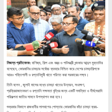
নিজস্ব প্রতিবেদক:
বাণিজ্য, শিল্প এবং বস্ত্র ও পাটমন্ত্রী খন্দকার আব্দুল মুক্তাদির
বলেছেন, কোরবানির চামড়ার সর্বোচ্চ ব্যবহার নিশ্চিত করে দেশের চামড়াশিল্পকে
আরও শক্তিশালী ও রপ্তানিমুখী খাতে পরিণত করা সরকারের লক্ষ্য।
তিনি বলেন , জুলাই মাসের মধ্যে চামড়া খাতের উন্নয়ন, সংরক্ষণ,
প্রক্রিয়াজাতকরণ ও রপ্তানি সক্ষমতা বৃদ্ধির জন্য একটি সমন্বিত ও দীর্ঘমেয়াদি
পরিকল্পনা জাতির সামনে উপস্থাপন করা হবে।
শুক্রবার বিকালে রাজধানীর লালবাগের পোস্তায় কোরবানির কাঁচা চামড়া ক্রয়-