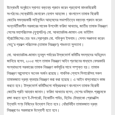
উদ্বোধনী অনুষ্ঠানে স্বাগত বক্তব্য প্রদান করেন প্রত্যাশা মাদকবিরোধী
সংগঠনের সেক্রেটারি জেনারেল হেলাল আহমেদ। বাংলাদেশ তামাক বিরোধী
জোটের সমন্বয়কারী সাইফুদ্দিন আহমেদের সভাপতিত্বে বক্তব্য প্রদান করেন
অন্তর্বর্তীকালীন সরকারের সাবেক উপদেষ্টা ফরিদা আখতার, জাতীয় তামাক নিয়ন্ত্রণ
সেলের মহাপরিচালক (যুগ্মসচিব) মো. আখতারউজ-জামান এবং ভাইটাল
স্ট্রাটেজিসের হেড অব প্রোগ্রাম মো. শফিকুল ইসলাম। সেশন সঞ্চালনা করেন
সেতু’র প্রকল্প পরিচালক (তামাক নিয়ন্ত্রণ) শাগুফতা সুলতানা।
মো. আখতারউজ-জামান তৃনমুল পর্যায়ের টাস্কফোর্স কমিটির সদস্যদের অভিনন্দন
জানিয়ে বলেন, ২০০৫ সালে তামাক নিয়ন্ত্রণ আইন প্রণয়নের মাধ্যমে বেসরকারি
সংস্থাগুলো সরকারের তামাক নিয়ন্ত্রণ কর্মসূচির সাথে সম্পৃক্ত হয়। তামাক
নিয়ন্ত্রণ আন্দোলনে অনেক অর্জন রয়েছে। পাবলিক প্লেসে সিগারেটসহ সকল
তামাকজাত দ্রব্য ব্যবহার নিয়ন্ত্রণ করা করা হয়েছে। এ আইন বাস্তবায়নে কাজ
করতে হবে। টাস্কফোর্স কমিটিগুলো সক্রিয়করণে বাংলাদেশ তামাক বিরোধী
জোটের প্রতি আহবান জানান। ফরিদা আখতার বলেন, দেশের ভবিষ্যৎ প্রজন্মকে
রক্ষা করতে হলে ই-সিগারেট, নিকোটিন পাউচ, হিটেড টোব্যাকো প্রোডাক্টস
ইত্যাদি পণ্য নিষিদ্ধে উদ্যোগ নিতে হবে। ধোঁয়াবিহীন তামাকজাত দ্রব্য
নিয়ন্ত্রণেও সরকারকে উদ্যোগী হতে হবে।