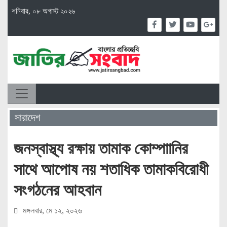
শনিবার, ০৮ অগাস্ট ২০২৬
সারাদেশ
জনস্বাস্থ্য রক্ষায় তামাক কোম্পাানির
সাথে আপোষ নয় শতাধিক তামাকবিরোধী
সংগঠনের আহবান
মঙ্গলবার, মে ১২, ২০২৬