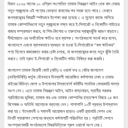
বিধান ২০২৬ সালের ১০ এপ্রিল সংশোধিত তামাক নিয়ন্ত্রণ আইন থেক বাদ দেয়ায়
নতুন প্রজন্মকে এই পণ্যের ভোক্তা বানানোর পথ সহজ হতে পারে। যেখানে
জনস্বাস্থ্যের বিষয়টি স্পষ্টভাবে উপেক্ষা করা হযেছে। এ সুযোগ কাজে লাগিয়ে
তামাক কোম্পানিগুলো নতুন প্রজন্মকে লক্ষ্য করে ই-সিগারেট ও নিকোটিন পাউচের
বাজার সম্প্রসারণ করবে, যা শিশু-কিশোর ও তরুণদের স্বাস্থ্যঝুঁকি বহুগুণ বাড়াবে।
দীর্ঘমেয়াদে এর অর্থনৈতিক ক্ষতিও হবে ব্যাপক। সংগঠনগুলো সতর্ক করে বলেন,
বাংলাদেশে এখনো ব্যাপকভাবে ব্যবহৃত না হওয়া ই-সিগারেটকে “কম ক্ষতিকর”
পণ্য হিসেবে বাজারজাত করার চেষ্টা চলছে, যা জনস্বাস্থ্যের জন্য নতুন ঝুঁকি তৈরি
করবে। তাই দ্রুত ই-সিগারেট ও নিকোটিন পাউচ নিষিদ্ধ করা জরুরি।
বাংলাদেশ তামাক বিরোধী জোট (বাটা) ও ওয়ার্ক ফর এ বেটার বাংলাদেশ
(ডাব্লিউবিবি) কর্তৃক যৌথভাবে দিনব্যাপী আয়োজিত কর্মশালায় ঢাকা ও ঢাকার
বাইরের বিভিন্ন জেলা ও উপজেলার টাস্কফোর্স কমিটির শতাধিক বেসরকারি সদস্য
অংশ নেন। এতে তামাক নিয়ন্ত্রণ আইন, আইন বাস্তবায়ন, স্থানীয় সরকার
প্রতিষ্ঠানের ভূমিকা, তামাক কর এবং তামাক কোম্পানির হস্তক্ষেপ বিষয়ে ২৫ জন
বিশেষজ্ঞ ও অতিথি আলোচক বক্তব্য দেন। পাশাপাশি ১০টি প্রবন্ধ উপস্থাপন
করা হয়। উদ্বোধনী ও সমাপনী আয়োজন ছাড়াও একটি প্ল্যানারি সেশন এবং
তিনটি প্যারালাল সেশনের মাধ্যমে কর্মশালাটি পরিচালিত হয়। প্রতিটি সেশনে
অংশগ্রহণকারী সংগঠনগুলো বিষয়ভিত্তিক গ্রুপ ওয়ার্কে অংশ নেয়।