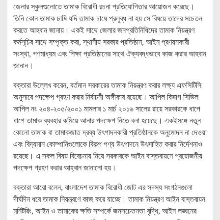
জেলার স্কুলগুলোতে তামাক বিরোধী রচনা প্রতিযোগিতার আয়োজন করেছে।
তিনি কোন তামাক চাষি যদি তামাক চাষে প্রলুব্ধ না হয় সে বিষয়ে তাদের সচেতন
করতে আহবান জানায়। একই সাথে জেলার জনপ্রতিনিধিদের তামাক নিয়ন্ত্রণ
কর্মসূচির সাথে সম্পৃক্ত করা, স্থানীয় সরকার প্রতিষ্ঠান, আইন প্রণয়নকারী
সংস্থা, গণমাধ্যম এবং শিক্ষা প্রতিষ্ঠানের সাথে ঐক্যবদ্ধভাবে কাজ করার আহবান
জানান।
বক্তারা উল্লেখ করেন, বর্তমান সরকারের তামাক নিয়ন্ত্রণ করার লক্ষ্য এফসিটিসি
অনুসারে পদক্ষেপ গ্রহণ করার নির্বাচনী অঙ্গীকার রয়েছে। আপিল বিভাগ সিভিল
আপিল নং ২০৪-২০৫/২০০১ মামলার ১ মার্চ ২০১৬ সালের রায়ে সরকারকে ধাপে
ধাপে তামাক ব্যবহার কমিয়ে আনার পদক্ষেপ নিতে বলা হয়েছে। একইসঙ্গে নতুন
কোনো তামাক বা তামাকজাত দ্রব্য উৎপাদনকারী প্রতিষ্ঠানকে অনুমোদন না দেওয়া
এবং বিদ্যমান কোম্পানিগুলোকে বিকল্প পণ্য উৎপাদনে উৎসাহিত করার নির্দেশনাও
রয়েছে। এ সকল বিষয় বিবেচনায় নিয়ে সরকারকে আইন বাস্তবায়নে প্রয়োজনীয়
পদক্ষেপ গ্রহণ করার আহ্বান জানানো হয়।
বক্তারা আরো বলেন, বাংলাদেশ তামাক বিরোধী জোট এর সদস্য সংগঠনগুলো
দীর্ঘদিন ধরে তামাক নিয়ন্ত্রণে কাজ করে যাচ্ছে। তামাক নিয়ন্ত্রণ আইন বাস্তবায়ন
মনিটরিং, আইন ও তামাকের ক্ষতি সম্পর্কে জনসচেতনতা বৃদ্ধি, আইন লঙ্ঘনের