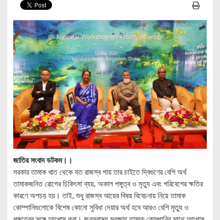
জাতির সংবাদ ডটকম।।
সরকার তামাক খাত থেকে যত রাজস্ব পায় তার চাইতে দ্বিগুণের বেশি অর্থ
তামাকজনিত রোগের চিকিৎসা ব্যয়, অকাল পঙ্গুত্ব ও মৃত্যু এবং পরিবেশের ক্ষতির
কারণে অপচয় হয়। তাই, শুধু রাজস্ব আয়ের বিষয় বিবেচনায় নিয়ে তামাক
কোম্পানিগুলোকে বিশেষ কোনো সুবিধা দেয়ার অর্থ হবে আরও বেশি মৃত্যু ও
পঙ্গুত্বের সঙ্গে আপোষ করা। জনস্বাস্থ্য সুরক্ষায় তামাক কোম্পানির সাথে আপোষ