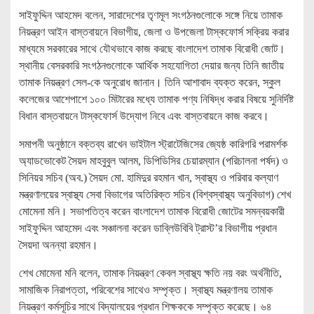
সাইফুদ্দিন আহমেদ বলেন, সারাদেশের তৃণমূল সংগঠনগুলোকে সঙ্গে নিয়ে তামাক
নিয়ন্ত্রণ আইন বাস্তবায়নে বিভাগীয়, জেলা ও উপজেলা টাস্কফোর্স সক্রিয় করার
মাধ্যমে সরকারের সাথে যৌথভাবে কাজ করছে বাংলাদেশ তামাক বিরোধী জোট।
স্থানীয় বেসরকারি সংগঠনগুলোকে আর্থিক সহযোগিতা দেয়ার জন্য তিনি জাতীয়
তামাক নিয়ন্ত্রণ সেল-কে অনুরোধ জানান। তিনি আশাবাদ ব্যক্ত করেন, স্কুল
কলেজের আশেপাশে ১০০ মিটারের মধ্যে তামাক পণ্য নিষিদ্ধ করার বিষয়ে সুনির্দিষ্ট
বিধান বাস্তবায়নে টাস্কফোর্স উদ্যোগ নিবে এবং বাস্তবায়নে কাজ করবে।
সমাপনী অনুষ্ঠানে বক্তব্য রাখেন ভাইটাল স্ট্রাটেজিসের জ্যেষ্ঠ কারিগরি পরামর্শক
অ্যাডভোকেট সৈয়দ মাহবুবুল আলম, ডিপিডিসির চেয়ারম্যান (পরিচালনা পর্ষদ) ও
সিনিয়র সচিব (অব.) সৈয়দ মো. হামিদুর রহমান খান, স্বাস্থ্য ও পরিবার কল্যাণ
মন্ত্রণালয়ের স্বাস্থ্য সেবা বিভাগের অতিরিক্ত সচিব (বিশ্বস্বাস্থ্য অনুবিভাগ) শেখ
মোমেনা মনি। সভাপতিত্ব করেন বাংলাদেশ তামাক বিরোধী জোটের সমন্বয়কারী
সাইফুদ্দিন আহমেদ এবং সঞ্চালনা করেন ডাব্লিউবিবি ট্রাস্ট’র বিভাগীয় প্রধান
সৈয়দা অনন্যা রহমান।
শেখ মোমেনা মনি বলেন, তামাক নিয়ন্ত্রণ কেবল স্বাস্থ্য ক্ষতি নয় বরং অর্থনীতি,
সামাজিক নিরাপত্তা, পরিবেশের সাথেও সম্পৃক্ত। স্বাস্থ্য মন্ত্রণালয় তামাক
নিয়ন্ত্রণ কর্মসূচির সাথে বিদ্যালয়ের প্রধান শিক্ষককে সম্পৃক্ত করেছে। ৬৪