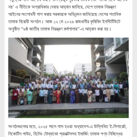
নয়’ এ নীতিকে অগ্রাধিকার দেয়ার আহ্বান জানিয়ে, দেশে তামাক নিয়ন্ত্রণ
আইনের সংশোধনী পাশ করায় সরকারকে অভিনন্দন জানিয়েছে দেশের শতাধিক
তামাক বিরোধী সংগঠন। আজ ১২ মে ২০২৬ রাজধানীর কৃষিবিদ ইনস্টিটিউটে
অনুষ্ঠিত “৬ষ্ঠ জাতীয় তামাক নিয়ন্ত্রণ কর্মশালায়”-এ আহ্বান করা হয়।
সংগঠনগুলোর মতে, ২০২৫ সালে পাস হওয়া অধ্যাদেশ-এ উল্লিখিত ই-সিগারেট,
নিকোটিন পাউচ, হিটেড টোব্যাকো প্রডাক্টসসহ ইমার্জিং তামাক পণ্য নিষিদ্ধের