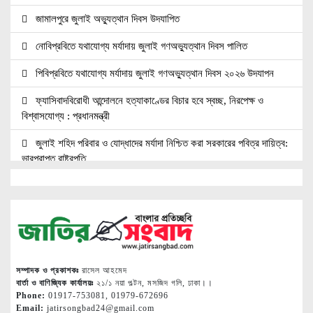
জামালপুরে জুলাই অভ্যুত্থান দিবস উদযাপিত
নোবিপ্রবিতে যথাযোগ্য মর্যাদায় জুলাই গণঅভ্যুত্থান দিবস পালিত
পিবিপ্রবিতে যথাযোগ্য মর্যাদায় জুলাই গণঅভ্যুত্থান দিবস ২০২৬ উদযাপন
ফ্যাসিবাদবিরোধী আন্দোলনে হত্যাকাণ্ডের বিচার হবে স্বচ্ছ, নিরপেক্ষ ও
বিশ্বাসযোগ্য : প্রধানমন্ত্রী
জুলাই শহিদ পরিবার ও যোদ্ধাদের মর্যাদা নিশ্চিত করা সরকারের পবিত্র দায়িত্ব:
ভারপ্রাপ্ত রাষ্ট্রপতি
জুলাই স্মৃতি জাদুঘরের দুয়ার খুলেছে, উদ্বোধন করলেন প্রধানমন্ত্রী
উচ্চশিক্ষার দ্বার খুলতে ‘ওভারসীজ এডুকেয়ার’ ও ‘এডু উইংস হাব’-এর নতুন
যাত্রা
জুলাই সনদ বাস্তবায়নের দাবিতে মনোহরগঞ্জে জামায়াতের গণমিছিল ও সমাবেশ
সম্পাদক ও প্রকাশকঃ
রাসেল আহমেদ
সাপাহারে তুচ্ছ ঘটনায় দম্পতি কে পিটিয়ে জখম
বার্তা ও বাণিজ্যিক কার্যালয়ঃ
২১/১ নয়া পল্টন, মসজিদ গলি, ঢাকা।।
Phone:
01917-753081, 01979-672696
Email:
jatirsongbad24@gmail.com
এককালের আপোষহীন বিএনপি এখন আপোসকামী হয়ে জনরায় উপেক্ষা করছে