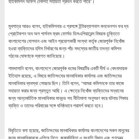
হাইকমিশন অফিস টেকসই সহায়তা প্রদান করতে পারে’।
মুখপাত্র আরও বলেন, হাইকমিশনার এ প্রসঙ্গে ইন্টারন্যাশনাল কনভেনশন ফর দ্য
প্রোটেকশন অব অল পার্সনস ফ্রম ফোর্সড ডিসএপিয়ারেন্স বিষয়ক চুক্তিতে
বাংলাদেশের যোগদান এবং আইন প্রয়োগকারী সংস্থা কর্তৃক জোরপূর্বক নিখোঁজ
হওয়া ব্যক্তিদের হদিস নির্ধারণের জন্য পাঁচ সদস্যের জাতীয় তদন্ত কমিশন
গঠনের ঘোষণাকে স্বাগত জানিয়েছে।
শামদাসানি বলেন, বাংলাদেশে জোরপূর্বক গুমের বিষয়টির একটি দীর্ঘ ও বেদনাদায়ক
ইতিহাস রয়েছে, এ বিষয়ে জাতিসংঘের মানবাধিকার কার্যালয় এবং জাতিসংঘের
মানবাধিকার ব্যবস্থা সোচ্চার ছিল। তিনি বলেন, ‘আমরা কমিশনকে তার কাজে
সহায়তা করার জন্য প্রস্তুত আছি। এ ক্ষেত্রে নিখোঁজ ব্যক্তিদের সন্ধানের
জন্য আন্তর্জাতিক মানবাধিকার মানদন্ড সহ নীতিমালা অনুসরণ করে ঘটনার শিকার
ব্যক্তি ও তাদের পরিবারের সঙ্গে ঘনিষ্ঠভাবে পরামর্শ করতে হবে।
বিবৃতিতে বলা হয়েছে, জাতিসংঘের মানবাধিকার কার্যালয় বাংলাদেশের সকল মানুষের
জন্য মানবাধিকারকে এগিয়ে নিতে, জবাবদিহিতা ও সংহতি বিধান এবং গণতন্ত্র