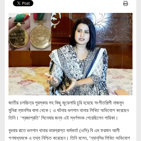
জাতীয় চলচ্চিত্র পুরস্কার সহ কিছু জুয়েলারি চুরি হয়েছে সংগীতশিল্পী নাজমুন
মুনিরা ন্যানসির বাসা থেকে। এ ঘটনায় গুলশান থানায় লিখিত অভিযোগ করেছেন
তিনি। ‘প্রজাপ্রতি’ সিনেমার জন্য এই স্বর্ণপদক পেয়েছিলেন গায়িকা।
বুধবার রাতে গুলশান থানার ভারপ্রাপ্ত কর্মকর্তা (ওসি) বি এম ফরমান আলী
গণমাধ্যমকে এ তথ্য নিশ্চিত করেছেন। তিনি বলেন, ‘ন্যান্‌সির লিখিত অভিযোগ