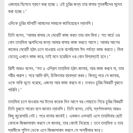
এজাহার হিসেবে গ্রহণ করা হচ্ছে। এই চুরির জন্য তার বাসার গৃহকর্মীদের সন্দেহ
করা হচ্ছে।’
এদিকে চুরির ঘটনাটি আমাদের সময়কে জানিয়েছেন ন্যানসি।
তিনি বলেন, ‘আমার বাসায় যে মেয়েটি কাজ করত তার নাম মিনা। গত মার্চে ওর
বোন তাহমিনা অল্পদিনের জন্য আমার বাসায় কাজ করতে আসে। আমার আগের
কাজের মেয়েটি হঠাৎ চলে যাওয়ায় ওকে বলেছিলাম ঈদ পর্যন্ত কাজ করতে। মিনা
যেহেতু এখানে কাজ করে, তাই মনে হয়েছিল ওর বোন বিশ্বস্তই হবে।’
শিল্পী আরও বলেন, ‘গত ৫ এপ্রিল তাহমিনা হঠাৎ জানায়, আর কাজ করবে না, তার
শরীর খারাপ। পরে আমি বলি, চিকিৎসার ব্যবস্থা করব। কিন্তু পরে সে জানায়,
ওকে নাকি ভূতে ধরেছে, এজন্য আর কাজ করবে না। তখনও চুরির বিষয়টি বুঝতে
পারিনি।’
তাহমিনা চলে যাওয়ার পর ঈদের কয়েক দিন আগে ঘর গোছাতে গিয়ে চুরির বিষয়টি
তিনি বুঝতে পারেন বলে জানান ন্যানসি। তিনি বলেন, দেখি, স্বর্ণপদকসহ আরও
কিছু জুয়েলারি নেই। পরে থানায় জানাই। একজন এসআই এসে তাহমিনার ছোট
বোনকে জিজ্ঞাসাবাদ করলে সে জানায়, তার বোনই নিয়েছে। তবে তাহমিনা ও তার
স্বামীকে পুলিশ ডেকে এনে জিজ্ঞাসাবাদ করলে সে অস্বীকার করে।