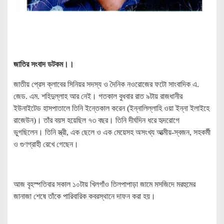
জাতির সংবাদ ডটকম।।
জাতীয় প্রেস ক্লাবের সিনিয়র সদস্য ও দৈনিক নওরোজের ফটো সাংবাদিক এ.
জেড. এম. শহিদুল্লাহ আর নেই। গতকাল বুধবার রাত ৯টায় রাজধানীর
ইউনাইটেড হাসপাতালে তিনি ইন্তেকাল করেন (ইন্নালিল্লাহি ওয়া ইন্না ইলাইহে
রাজেউন)। তাঁর বয়স হয়েছিল ৭৩ বছর। তিনি দীর্ঘদিন ধরে হৃদরোগে
ভুগছিলেন। তিনি স্ত্রী, এক ছেলে ও এক মেয়েসহ অসংখ্য আত্মীয়-স্বজন, সহকর্মী
ও গুণগ্রাহী রেখে গেছেন।
আজ বৃহস্পতিবার সকাল ১০টায় খিলগাঁও তিলপাপাড়া জামে মসজিদে মরহুমের
জানাজা শেষে তাঁকে পারিবারিক কবরস্থানে দাফন করা হয়।