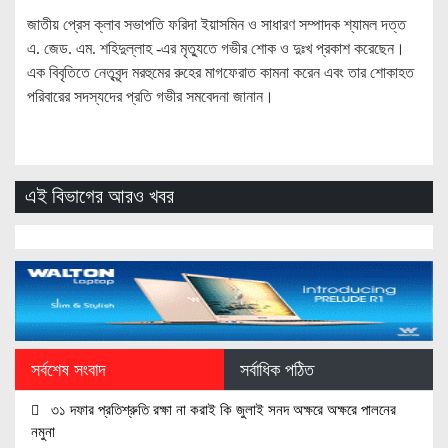
জাতীয় প্রেস ক্লাব সভাপতি ফরিদা ইয়াসমিন ও সাধারণ সম্পাদক শ্যামল দত্ত
এ. জেড. এম. শহিদুল্লাহ -এর মৃত্যুতে গভীর শোক ও দুঃখ প্রকাশ করেছেন।
এক বিবৃতিতে নেতৃবৃন্দ মরহুমের রুহের মাগফেরাত কামনা করেন এবং তার শোকাহত
পরিবারের সদস্যদের প্রতি গভীর সমবেদনা জানান।
এই বিভাগের আরও খবর
সর্বশেষ সংবাদ
সর্বাধিক পঠিত
৩১ দফার প্রতিশ্রুতি রক্ষা না করাই কি জুলাই সনদ অক্ষরে অক্ষরে পালনের
নমুনা