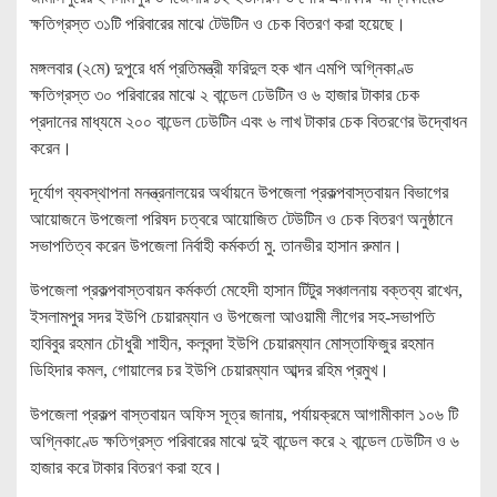
ক্ষতিগ্রস্ত ৩১টি পরিবারের মাঝে টেউটিন ও চেক বিতরণ করা হয়েছে।
মঙ্গলবার (২মে) দুপুরে ধর্ম প্রতিমন্ত্রী ফরিদুল হক খান এমপি অগ্নিকাণ্ড
ক্ষতিগ্রস্ত ৩০ পরিবারের মাঝে ২ বান্ডেল ঢেউটিন ও ৬ হাজার টাকার চেক
প্রদানের মাধ্যমে ২০০ বান্ডেল ঢেউটিন এবং ৬ লাখ টাকার চেক বিতরণের উদ্বোধন
করেন।
দূর্যোগ ব্যবস্থাপনা মনন্ত্রনালয়ের অর্থায়নে উপজেলা প্রকল্পবাস্তবায়ন বিভাগের
আয়োজনে উপজেলা পরিষদ চত্বরে আয়োজিত টেউটিন ও চেক বিতরণ অনুষ্ঠানে
সভাপতিত্ব করেন উপজেলা নির্বাহী কর্মকর্তা মু. তানভীর হাসান রুমান।
উপজেলা প্রকল্পবাস্তবায়ন কর্মকর্তা মেহেদী হাসান টিটুর সঞ্চালনায় বক্তব্য রাখেন,
ইসলামপুর সদর ইউপি চেয়ারম্যান ও উপজেলা আওয়ামী লীগের সহ-সভাপতি
হাবিবুর রহমান চৌধুরী শাহীন, কলবন্দা ইউপি চেয়ারম্যান মোস্তাফিজুর রহমান
ডিহিদার কমল, গোয়ালের চর ইউপি চেয়ারম্যান আব্দর রহিম প্রমুখ।
উপজেলা প্রকল্প বাস্তবায়ন অফিস সূত্র জানায়, পর্যায়ক্রমে আগামীকাল ১০৬ টি
অগ্নিকাণ্ডে ক্ষতিগ্রস্ত পরিবারের মাঝে দুই বান্ডেল করে ২ বান্ডেল ঢেউটিন ও ৬
হাজার করে টাকার বিতরণ করা হবে।