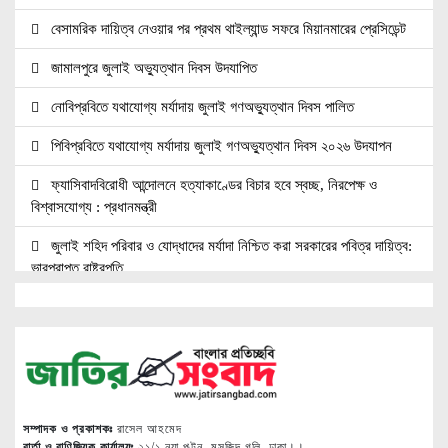
বেসামরিক দায়িত্ব নেওয়ার পর প্রথম থাইল্যান্ড সফরে মিয়ানমারের প্রেসিডেন্ট
জামালপুরে জুলাই অভ্যুত্থান দিবস উদযাপিত
নোবিপ্রবিতে যথাযোগ্য মর্যাদায় জুলাই গণঅভ্যুত্থান দিবস পালিত
পিবিপ্রবিতে যথাযোগ্য মর্যাদায় জুলাই গণঅভ্যুত্থান দিবস ২০২৬ উদযাপন
ফ্যাসিবাদবিরোধী আন্দোলনে হত্যাকাণ্ডের বিচার হবে স্বচ্ছ, নিরপেক্ষ ও
বিশ্বাসযোগ্য : প্রধানমন্ত্রী
জুলাই শহিদ পরিবার ও যোদ্ধাদের মর্যাদা নিশ্চিত করা সরকারের পবিত্র দায়িত্ব:
ভারপ্রাপ্ত রাষ্ট্রপতি
জুলাই স্মৃতি জাদুঘরের দুয়ার খুলেছে, উদ্বোধন করলেন প্রধানমন্ত্রী
উচ্চশিক্ষার দ্বার খুলতে ‘ওভারসীজ এডুকেয়ার’ ও ‘এডু উইংস হাব’-এর নতুন
যাত্রা
জুলাই সনদ বাস্তবায়নের দাবিতে মনোহরগঞ্জে জামায়াতের গণমিছিল ও সমাবেশ
সম্পাদক ও প্রকাশকঃ
রাসেল আহমেদ
সাপাহারে তুচ্ছ ঘটনায় দম্পতি কে পিটিয়ে জখম
বার্তা ও বাণিজ্যিক কার্যালয়ঃ
২১/১ নয়া পল্টন, মসজিদ গলি, ঢাকা।।