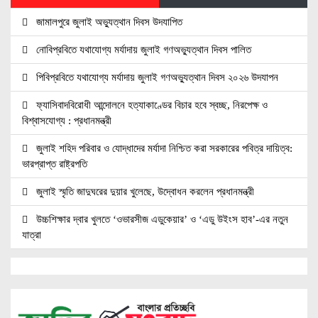
জামালপুরে জুলাই অভ্যুত্থান দিবস উদযাপিত
নোবিপ্রবিতে যথাযোগ্য মর্যাদায় জুলাই গণঅভ্যুত্থান দিবস পালিত
পিবিপ্রবিতে যথাযোগ্য মর্যাদায় জুলাই গণঅভ্যুত্থান দিবস ২০২৬ উদযাপন
ফ্যাসিবাদবিরোধী আন্দোলনে হত্যাকাণ্ডের বিচার হবে স্বচ্ছ, নিরপেক্ষ ও
বিশ্বাসযোগ্য : প্রধানমন্ত্রী
জুলাই শহিদ পরিবার ও যোদ্ধাদের মর্যাদা নিশ্চিত করা সরকারের পবিত্র দায়িত্ব:
ভারপ্রাপ্ত রাষ্ট্রপতি
জুলাই স্মৃতি জাদুঘরের দুয়ার খুলেছে, উদ্বোধন করলেন প্রধানমন্ত্রী
উচ্চশিক্ষার দ্বার খুলতে ‘ওভারসীজ এডুকেয়ার’ ও ‘এডু উইংস হাব’-এর নতুন
যাত্রা
জুলাই সনদ বাস্তবায়নের দাবিতে মনোহরগঞ্জে জামায়াতের গণমিছিল ও সমাবেশ
সাপাহারে তুচ্ছ ঘটনায় দম্পতি কে পিটিয়ে জখম
এককালের আপোষহীন বিএনপি এখন আপোসকামী হয়ে জনরায় উপেক্ষা করছে