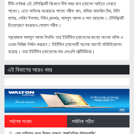
টিভি দর্শকরা এই টেলিফিল্মটি বিকেলে দীর্ঘ সময় বসে চ্যানেল আইতে দেখতে
পাবেন। এতে অভিনয় করেছেনঃ শাহেদ শরীফ খান, নাদিয়া আফরিন মিম, মিলি
বাশার, সেরিন ইসলাম, লিটন খন্দকার, সামসুল আলম ও সান আহমেদ। টেলিফিল্মটি
চিত্রগ্রহণ করেছেন-সোহাগ শরীফ।
প্রযোজক সামসুল আলম ইদানিং তার ইউটিউব চ্যানেলের জন্যে অনেক নাটক ও
ওয়েব সিরিজ নির্মান করছেন। ইউটিউব চ্যানেলটি অনেক আগেই মনিটাইজেশন
হয়েছে। তার ইউটিউব চ্যানেলের নাম এসএপি মাল্টিমিডিয়া।
এই বিভাগের আরও খবর
সর্বশেষ সংবাদ
সর্বাধিক পঠিত
শেখ হাসিনার দেশে ফিরার ঘোষণা ‘রাজনৈতিক স্ট্যান্ডবাজি’