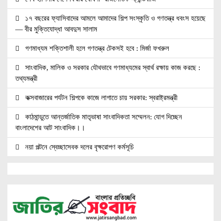
১৭ বছরের ফ্যাসিবাদের আমলে আমাদের শিল্প সংস্কৃতি ও গণতন্ত্র ধবংস হয়েছে
— বীর মুক্তিযোদ্ধা আবদুস সালাম
গণমাধ্যম শক্তিশালী হলে গণতন্ত্র টেকসই হবে : মির্জা ফখরুল
সাংবাদিক, মালিক ও সরকার যৌথভাবে গণমাধ্যমের স্বার্থ রক্ষায় কাজ করছে :
তথ্যমন্ত্রী
কক্সবাজারের পর্যটন শিল্পকে কাজে লাগাতে চায় সরকার: স্বরাষ্ট্রমন্ত্রী
কাঠমান্ডুতে আন্তর্জাতিক মাতৃভাষা সাংবাদিকতা সম্মেলন: যোগ দিচ্ছেন
বাংলাদেশের আট সাংবাদিক।।
নয়া পল্টনে স্বেচ্ছাসেবক দলের বৃক্ষরোপণ কর্মসূচি
৭৫ মিলিয়ন পাউন্ডে আর্সেনালে যোগ দিচ্ছেন ব্রাজিল তারকা গুইমারেস
জাতিসংঘে জুলাই গণঅভ্যুত্থান দিবস পালিত
বেসামরিক দায়িত্ব নেওয়ার পর প্রথম থাইল্যান্ড সফরে মিয়ানমারের প্রেসিডেন্ট